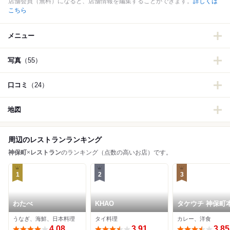
店舗会員（無料）になると、店舗情報を編集することができます。
詳しくは
こちら
メニュー
写真
（55）
口コミ
（24）
地図
周辺のレストランランキング
神保町
×
レストラン
のランキング（点数の高いお店）です。
1
2
3
わたべ
KHAO
タケウチ 神保町
うなぎ、海鮮、日本料理
タイ料理
カレー、洋食
4.08
3.91
3.85