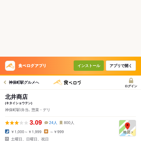
インストール
アプリで開く
神保町駅グルメへ
ログイン
北井商店
(キタイショウテン)
神保町駅/弁当､ 惣菜・デリ
3.09
24
人
800
人
￥1,000～￥1,999
～￥999
土曜日、日曜日、祝日