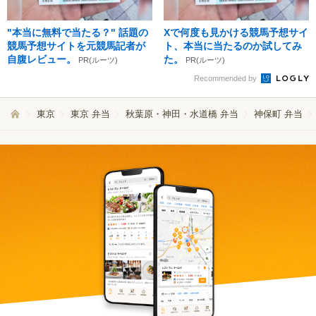
"本当に無料で当たる？" 話題の
Xで何度も見かける競馬予想サイ
競馬予想サイトを元競馬記者が
ト、本当に当たるのか試してみ
自腹レビュー。
た。
PR(ルーツ)
PR(ルーツ)
Recommended by
東京
東京 弁当
秋葉原・神田・水道橋 弁当
神保町 弁当