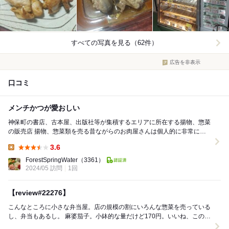
すべての写真を見る（62件）
広告を非表示
口コミ
メンチかつが愛おしい
神保町の書店、古本屋、出版社等が集積するエリアに所在する揚物、惣菜
の販売店 揚物、惣菜類を売る昔ながらのお肉屋さんは個人的に非常に好
き。昭和の頃はどこの街にも個人経営のお肉屋...
3.6
Lunch:
ForestSpringWater
（3361）
2024/05 訪問
1回
【review#22276】
こんなところに小さな弁当屋。店の規模の割にいろんな惣菜を売っている
し、弁当もあるし。 麻婆茄子。小鉢的な量だけど170円。いいね、この値
段設定。 ピリッと辛さがしっかり...