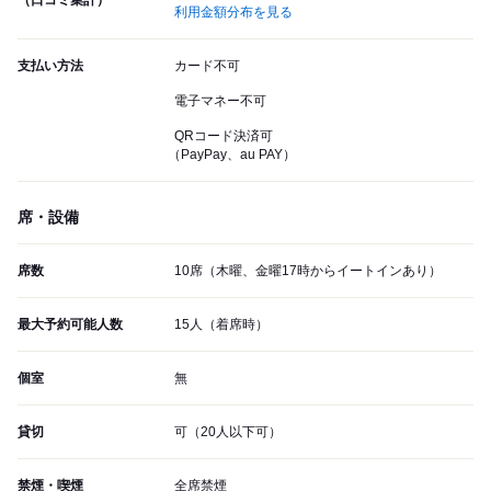
（口コミ集計）
利用金額分布を見る
支払い方法
カード不可
電子マネー不可
QRコード決済可
（PayPay、au PAY）
席・設備
席数
10席（木曜、金曜17時からイートインあり）
最大予約可能人数
15人（着席時）
個室
無
貸切
可（20人以下可）
禁煙・喫煙
全席禁煙