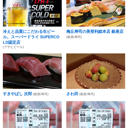
冷えと品質にこだわる生ビー
梅丘寿司の美登利総本店 銀座店
ル。スーパードライ SUPERCO
(銀座/寿司)
LD認定店
(アサヒビール)
すきやばし 次郎
さわ田
(銀座/寿司)
(銀座/寿司)