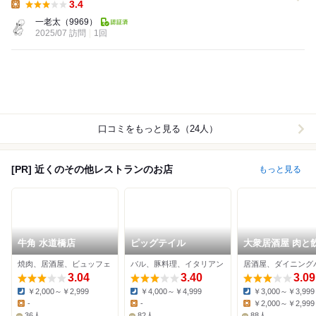
3.4
Lunch:
一老太
（9969）
2025/07 訪問
1回
口コミをもっと見る（24人）
[PR] 近くのその他レストランのお店
もっと見る
牛角 水道橋店
ピッグテイル
大衆居酒屋 肉と
放題を個室で優
焼肉、居酒屋、ビュッフェ
バル、豚料理、イタリアン
東京小町 水道橋
3.04
3.40
3.09
￥2,000～￥2,999
￥4,000～￥4,999
￥3,000～￥3,999
Dinner:
Dinner:
Dinner:
-
-
￥2,000～￥2,999
Lunch:
Lunch:
Lunch:
36人
82人
88人