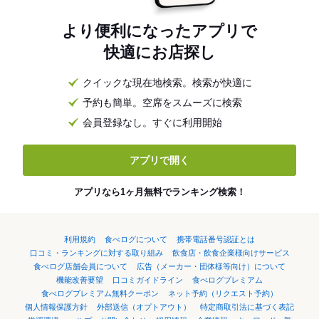
より便利になったアプリで
快適にお店探し
クイックな現在地検索。検索が快適に
予約も簡単。空席をスムーズに検索
会員登録なし。すぐに利用開始
アプリで開く
アプリなら1ヶ月無料でランキング検索！
利用規約
食べログについて
携帯電話番号認証とは
口コミ・ランキングに対する取り組み
飲食店・飲食企業様向けサービス
食べログ店舗会員について
広告（メーカー・団体様等向け）について
機能改善要望
口コミガイドライン
食べログプレミアム
食べログプレミアム無料クーポン
ネット予約（リクエスト予約）
個人情報保護方針
外部送信（オプトアウト）
特定商取引法に基づく表記