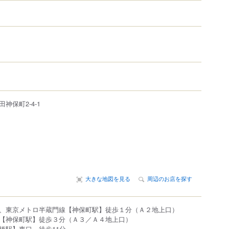
田神保町
2-4-1
大きな地図を見る
周辺のお店を探す
、東京メトロ半蔵門線【神保町駅】徒歩１分（Ａ２地上口）
【神保町駅】徒歩３分（Ａ３／Ａ４地上口）
橋駅】東口 徒歩11分