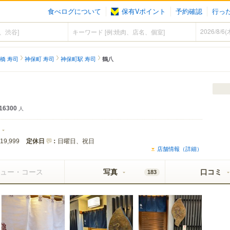
食べログについて
保有Vポイント
予約確認
行っ
橋 寿司
神保町 寿司
神保町駅 寿司
鶴八
16300
人
定休日
：
日曜日、祝日
19,999
店舗情報（詳細）
ュー・コース
写真
口コミ
183