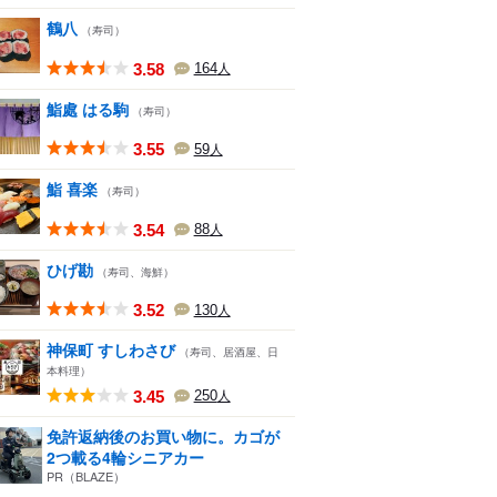
鶴八
（寿司）
3.58
164
人
鮨處 はる駒
（寿司）
3.55
59
人
鮨 喜楽
（寿司）
3.54
88
人
ひげ勘
（寿司、海鮮）
3.52
130
人
神保町 すしわさび
（寿司、居酒屋、日
本料理）
3.45
250
人
免許返納後のお買い物に。カゴが
2つ載る4輪シニアカー
PR（BLAZE）