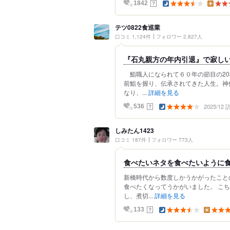
？
1842
テツ0822食巡業
口コミ 1,124件
フォロワー 2,827人
『石丸親方の年内引退』で寂しい最
鮨職人になられて６０年の節目の20
前鮨を握り、伝承されてきた人生。神
なり、...
詳細を見る
2025/12
？
536
しみたん1423
口コミ 187件
フォロワー 773人
食べたいネタを食べたいように
新橋時代から数度しかうかがったこと
食べたくなってうかがいました。 こ
し、煮切...
詳細を見る
？
133