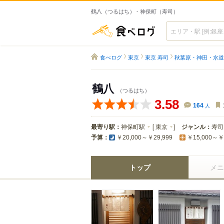
鶴八（つるはち） - 神保町（寿司）
食べログ
食べログ
東京
東京 寿司
秋葉原・神田・水道
鶴八
（つるはち）
3.58
164
人
最寄り駅：
神保町駅
[
東京
]
ジャンル：
寿司
予算：
￥20,000～￥29,999
￥15,000～￥
トップ
メニ