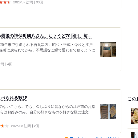
2026/07 訪問
93回
後の神保町鶴八さん。ちょうど70回目。毎...
25年末で引退される石丸親方。昭和・平成・令和と江戸
保町に戻られてから、不思議なご縁で通わせて頂くように
 訪問
4回
食べられる歓び
この
のないこちら。でも、久しぶりに昔ながらの江戸前のお鮨
ちらはお好みのみ。自分の好きなものを好きな様に注文
2025/08 訪問
2回