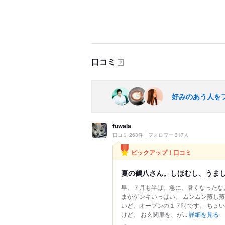
口コミ
？
好みのあう人を
fuwala
口コミ 263件
フォロワー 317人
ピックアップ！口コミ
夏の鶴八さん。しほむし、うま
早、７月も半ば。急に、暑くなったな
まがゲンキいっぱい。 ムンムン蒸し
いど、オープンの１７時です。 ちょ
けど、 お玄関扉を、が...
詳細を見る