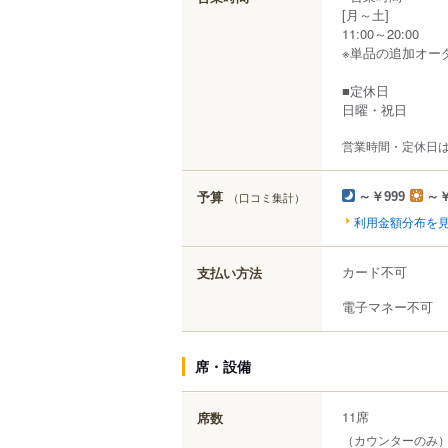
[月～土]
11:00～20:00
※単品の追加オー
■定休日
日曜・祝日
営業時間・定休日
予算
（口コミ集計）
～￥999
～￥
利用金額分布を
カード不可
支払い方法
電子マネー不可
席・設備
11席
席数
（カウンターのみ