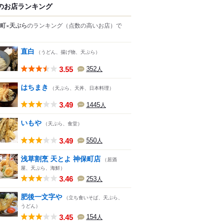
のお店ランキング
町×天ぷら
のランキング
（点数の高いお店）
で
直白
（うどん、揚げ物、天ぷら）
3.55
352
人
はちまき
（天ぷら、天丼、日本料理）
3.49
1445
人
いもや
（天ぷら、食堂）
3.49
550
人
浅草割烹 天とよ 神保町店
（居酒
屋、天ぷら、海鮮）
3.46
253
人
肥後一文字や
（立ち食いそば、天ぷら、
うどん）
3.45
154
人