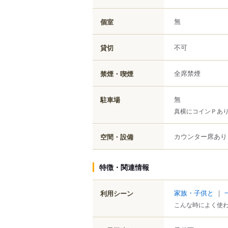
無
個室
不可
貸切
全席禁煙
禁煙・喫煙
無
駐車場
真横にコインＰあ
カウンター席あり
空間・設備
特徴・関連情報
家族・子供と
｜
利用シーン
こんな時によく使