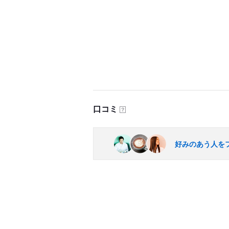
口コミ
？
好みのあう人を