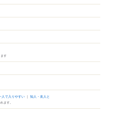
ります
一人で入りやすい
｜
知人・友人と
われます。