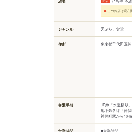
店名
いもや 本店
閉店
このお店は現在
天ぷら、食堂
ジャンル
東京都
千代田区
神
住所
JR線「水道橋駅
交通手段
地下鉄各線「神保
神保町駅から164
■営業時間
営業時間