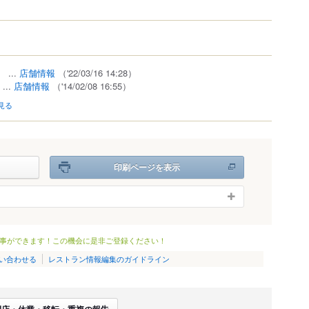
）
）
...
店舗情報
（'22/03/16 14:28）
...
店舗情報
（'14/02/08 16:55）
見る
印刷ページを表示
事ができます！この機会に是非ご登録ください！
い合わせる
レストラン情報編集のガイドライン
閉店・休業・移転・重複の報告