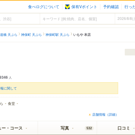
食べログについて
保有Vポイント
予約確認
行っ
道橋 天ぷら
神保町 天ぷら
神保町駅 天ぷら
いもや 本店
9346
人
情報に関して
ら
食堂
店舗情報（詳細）
ュー・コース
写真
口コミ
532