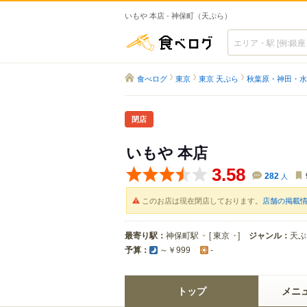
いもや 本店 - 神保町（天ぷら）
食べログ
食べログ
東京
東京 天ぷら
秋葉原・神田・水
閉店
いもや 本店
3.58
282
人
このお店は現在閉店しております。
店舗の掲載
最寄り駅：
神保町駅
[
東京
]
ジャンル：
天ぷ
予算：
～￥999
-
トップ
メニ