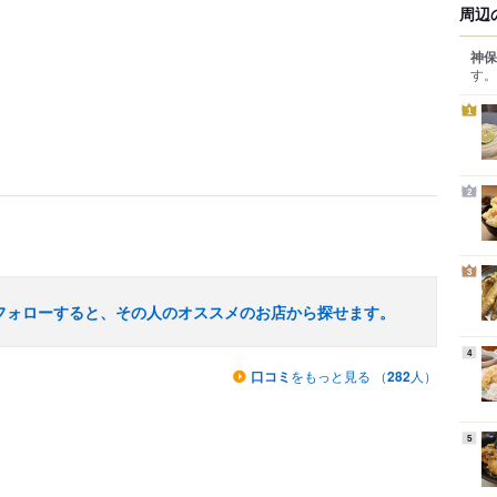
周辺
神保
す。
1
2
3
フォローすると、その人のオススメのお店から探せます。
4
口コミ
をもっと見る （
282
人）
5