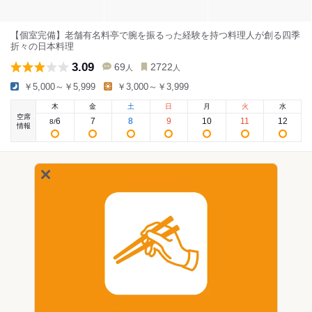
【個室完備】老舗有名料亭で腕を振るった経験を持つ料理人が創る四季
折々の日本料理
3.09
69
2722
人
人
￥5,000～￥5,999
￥3,000～￥3,999
木
金
土
日
月
火
水
空席
6
7
8
9
10
11
12
8
/
情報