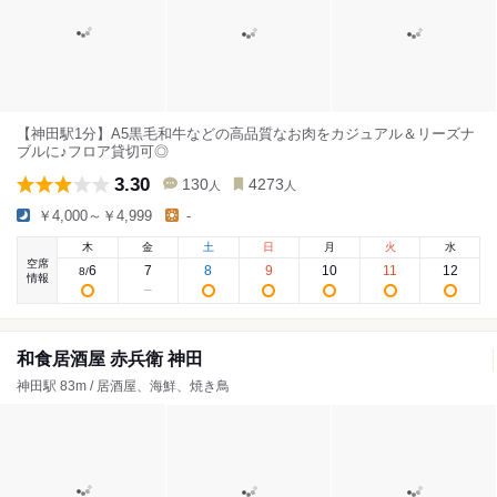
【神田駅1分】A5黒毛和牛などの高品質なお肉をカジュアル＆リーズナ
ブルに♪フロア貸切可◎
3.30
130
4273
人
人
￥4,000～￥4,999
-
木
金
土
日
月
火
水
空席
6
7
8
9
10
11
12
8
/
情報
和食居酒屋 赤兵衛 神田
神田駅 83m / 居酒屋、海鮮、焼き鳥