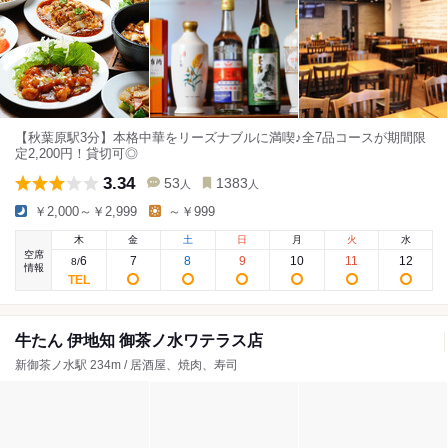
【秋葉原駅3分】本格中華をリーズナブルに満喫♪全7品コースが期間限
定2,200円！貸切可◎
3.34
53
1383
人
人
￥2,000～￥2,999
～￥999
木
金
土
日
月
火
水
空席
6
7
8
9
10
11
12
8
/
情報
牛たん 伊地知 御茶ノ水ワテラス店
新御茶ノ水駅 234m / 居酒屋、焼肉、寿司