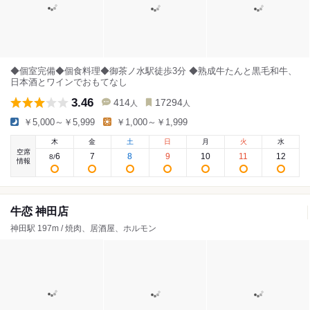
◆個室完備◆個食料理◆御茶ノ水駅徒歩3分 ◆熟成牛たんと黒毛和牛、
日本酒とワインでおもてなし
3.46
414
17294
人
人
￥5,000～￥5,999
￥1,000～￥1,999
木
金
土
日
月
火
水
空席
6
7
8
9
10
11
12
8
/
情報
牛恋 神田店
神田駅 197m / 焼肉、居酒屋、ホルモン