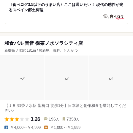
〈食べログ3.5以下のうまい店〉ここは通いたい！ 現代の感性が光
るスペイン郷土料理
和食バル 音音 御茶ノ水ソラシティ店
新御茶ノ水駅 181m / 居酒屋、海鮮、とんかつ
【ＪＲ 御茶ノ水駅 聖橋口 徒歩1分】日本酒と創作和食を堪能してくだ
さい♪
3.26
196
7358
人
人
￥4,000～￥4,999
￥1,000～￥1,999