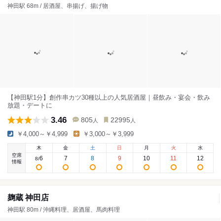
神田駅 68m / 居酒屋、串揚げ、揚げ物
【神田駅1分】創作串カツ30種以上の人気居酒屋｜昼飲み・宴会・飲み
放題・デートに
3.46
805
22995
人
人
￥4,000～￥4,999
￥3,000～￥3,999
木
金
土
日
月
火
水
空席
6
7
8
9
10
11
12
8
/
情報
麹蔵 神田店
神田駅 80m / 沖縄料理、居酒屋、馬肉料理