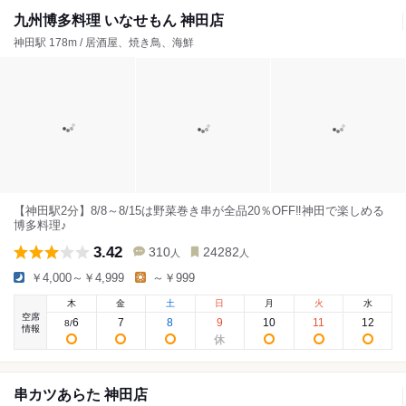
九州博多料理 いなせもん 神田店
神田駅 178m / 居酒屋、焼き鳥、海鮮
【神田駅2分】8/8～8/15は野菜巻き串が全品20％OFF‼神田で楽しめる
博多料理♪
3.42
310
24282
人
人
￥4,000～￥4,999
～￥999
木
金
土
日
月
火
水
空席
6
7
8
9
10
11
12
8
/
情報
串カツあらた 神田店