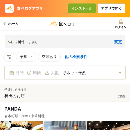
インストール
アプリで開く
ホーム
ログイン
変更
神田
子供可
予算
空席あり
他の検索条件
日時
時間
人数
でネット予約
子連れで行ける
神田
の
お店
535
件
PANDA
岩本町駅 128m / 中華料理