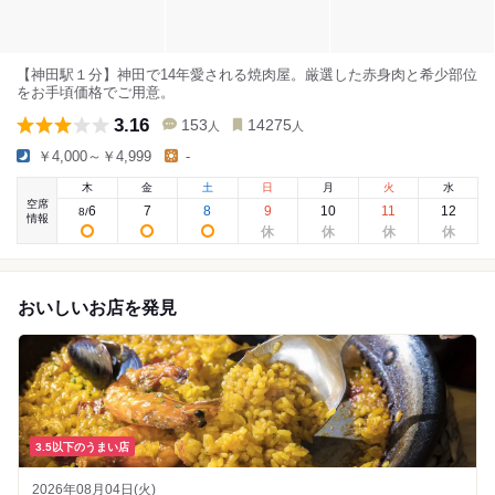
【神田駅１分】神田で14年愛される焼肉屋。厳選した赤身肉と希少部位
をお手頃価格でご用意。
3.16
153
14275
人
人
￥4,000～￥4,999
-
木
金
土
日
月
火
水
空席
6
7
8
9
10
11
12
8
/
情報
おいしいお店を発見
3.5以下のうまい店
2026年08月04日(火)