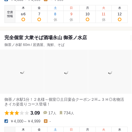
木
金
土
日
月
火
水
空席
6
7
8
9
10
11
12
8
/
情報
完全個室 大衆そば酒場永山 御茶ノ水店
御茶ノ水駅 60m / 居酒屋、海鮮、そば
御茶ノ水駅1分！２名様～個室◎土日宴会クーポン２H→３Ｈ◎名物活
きイカ姿造りコース登場！
3.09
17
734
人
人
￥4,000～￥4,999
-
木
金
土
日
月
火
水