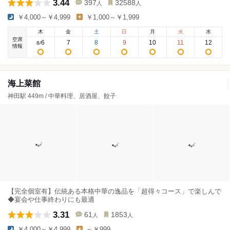
3.44
397
32588
人
人
￥4,000～￥4,999
￥1,000～￥1,999
木
金
土
日
月
火
水
空席
6
7
8
9
10
11
12
8
/
情報
海上菜館
神田駅 449m / 中華料理、居酒屋、餃子
【完全個室有】伝統ある本格中華の逸品を「超得々コース」で楽しんで
◆宴会や仕事終わりにも最適
3.31
61
1853
人
人
￥4,000～￥4,999
～￥999