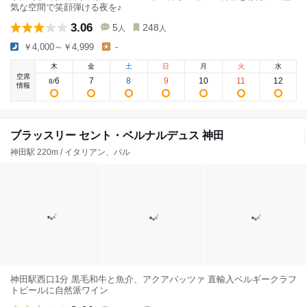
気な空間で笑顔弾ける夜を♪
3.06
5
248
人
人
￥4,000～￥4,999
-
木
金
土
日
月
火
水
空席
6
7
8
9
10
11
12
8
/
情報
ブラッスリー セント・ベルナルデュス 神田
神田駅 220m / イタリアン、バル
神田駅西口1分 黒毛和牛と魚介、アクアパッツァ 直輸入ベルギークラフ
トビールに自然派ワイン