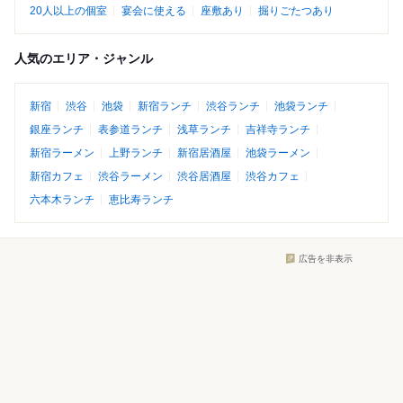
20人以上の個室
宴会に使える
座敷あり
掘りごたつあり
人気のエリア・ジャンル
新宿
渋谷
池袋
新宿ランチ
渋谷ランチ
池袋ランチ
銀座ランチ
表参道ランチ
浅草ランチ
吉祥寺ランチ
新宿ラーメン
上野ランチ
新宿居酒屋
池袋ラーメン
新宿カフェ
渋谷ラーメン
渋谷居酒屋
渋谷カフェ
六本木ランチ
恵比寿ランチ
広告を非表示