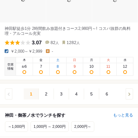
神田駅徒歩1分 2時間飲み放題付きコース2,980円～! コスパ抜群の鳥料
理・アルコール充実
3.07
82
1282
人
人
￥2,000～￥2,999
-
木
金
土
日
月
火
水
空席
6
7
8
9
10
11
12
8
/
情報
1
2
3
4
5
6
神田・御茶ノ水でランチを探す
もっと見る
～1,000円
1,000円 ～ 2,000円
2,000円～