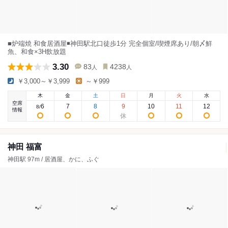
■炉端焼 和食居酒屋◾️神田駅北口徒歩1分 完全個室/喫煙席あり/朝〆鮮
魚、和食×3H飲放題
3.30
83
4238
人
人
￥3,000～￥3,999
～￥999
木
金
土
日
月
火
水
空席
6
7
8
9
10
11
12
8
/
情報
神田 福富
神田駅 97m / 居酒屋、かに、ふぐ