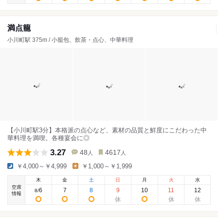
満点籠
小川町駅 375m / 小籠包、飲茶・点心、中華料理
【小川町駅3分】本格派の点心など、素材の品質と鮮度にこだわった中
華料理を満喫。各種宴会に◎
3.27
48
4617
人
人
￥4,000～￥4,999
￥1,000～￥1,999
木
金
土
日
月
火
水
空席
6
7
8
9
10
11
12
8
/
情報