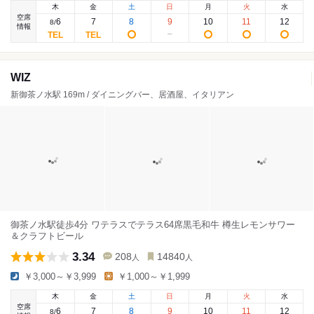
木
金
土
日
月
火
水
空席
6
7
8
9
10
11
12
8
/
情報
WIZ
新御茶ノ水駅 169m / ダイニングバー、居酒屋、イタリアン
御茶ノ水駅徒歩4分 ワテラスでテラス64席黒毛和牛 樽生レモンサワー
＆クラフトビール
3.34
208
14840
人
人
￥3,000～￥3,999
￥1,000～￥1,999
木
金
土
日
月
火
水
空席
6
7
8
9
10
11
12
8
/