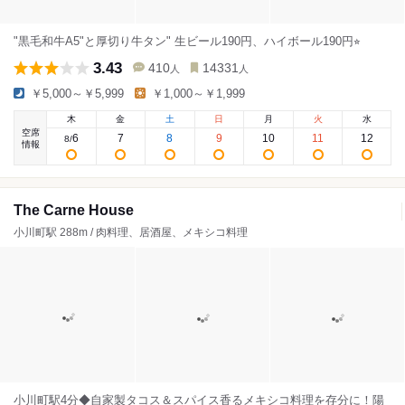
"黒毛和牛A5"と厚切り牛タン" 生ビール190円、ハイボール190円⭐︎
3.43
410
14331
人
人
￥5,000～￥5,999
￥1,000～￥1,999
木
金
土
日
月
火
水
空席
6
7
8
9
10
11
12
8
/
情報
The Carne House
小川町駅 288m / 肉料理、居酒屋、メキシコ料理
小川町駅4分◆自家製タコス＆スパイス香るメキシコ料理を存分に！陽