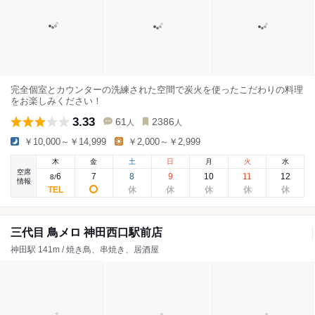
完全個室とカウンターの洗練された空間で炭火を使ったこだわりの料理
をお楽しみください！
3.33
61
2386
人
人
￥10,000～￥14,999
￥2,000～￥2,999
木
金
土
日
月
火
水
空席
6
7
8
9
10
11
12
8
/
情報
三代目 鳥メロ 神田西口駅前店
神田駅 141m / 焼き鳥、串焼き、居酒屋