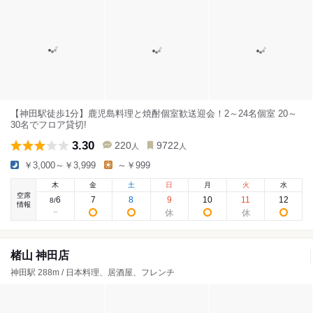
【神田駅徒歩1分】鹿児島料理と焼酎個室歓送迎会！2～24名個室 20～
30名でフロア貸切!
3.30
220
9722
人
人
￥3,000～￥3,999
～￥999
木
金
土
日
月
火
水
空席
6
7
8
9
10
11
12
8
/
情報
楮山 神田店
神田駅 288m / 日本料理、居酒屋、フレンチ