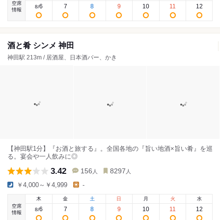
空席
6
7
8
9
10
11
12
8
/
情報
酒と肴 シンメ 神田
神田駅 213m / 居酒屋、日本酒バー、かき
【神田駅1分】『お酒と旅する』。全国各地の『旨い地酒×旨い肴』を巡
る。宴会や一人飲みに◎
3.42
156
8297
人
人
￥4,000～￥4,999
-
木
金
土
日
月
火
水
空席
6
7
8
9
10
11
12
8
/
情報