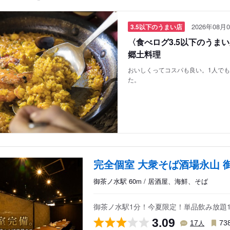
2026年08月0
3.5以下のうまい店
〈食べログ3.5以下のうま
郷土料理
おいしくってコスパも良い。1人で
た。
完全個室 大衆そば酒場永山 
御茶ノ水駅 60m / 居酒屋、海鮮、そば
御茶ノ水駅1分！今夏限定！単品飲み放題120
3.09
人
17
73