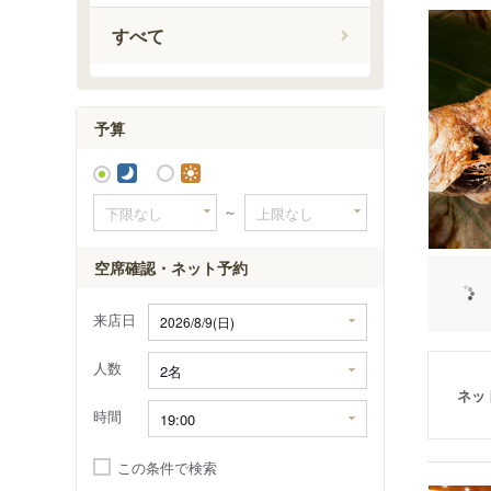
小川町駅
すべて
岩本町駅
予算
～
空席確認・ネット予約
来店日
人数
ネッ
時間
この条件で検索