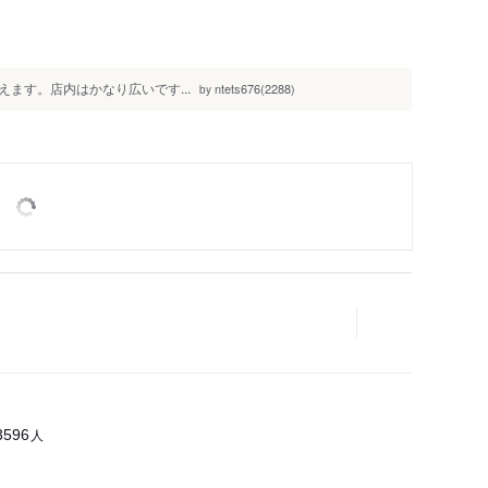
ます。店内はかなり広いです...
ntets676(2288)
by
人
3596