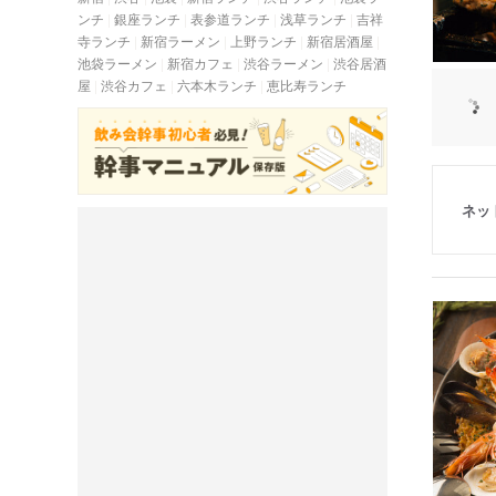
ンチ
銀座ランチ
表参道ランチ
浅草ランチ
吉祥
寺ランチ
新宿ラーメン
上野ランチ
新宿居酒屋
池袋ラーメン
新宿カフェ
渋谷ラーメン
渋谷居酒
屋
渋谷カフェ
六本木ランチ
恵比寿ランチ
ネッ