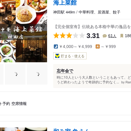
海上菜館
神田駅 449m / 中華料理、居酒屋、餃子
【完全個室有】伝統ある本格中華の逸品を
3.31
人
61
18
￥4,000～￥4,999
～￥999
貯まる・使える
忘年会で
時に10人という大人数ということもあって、
うど終わったようで奇跡的に予約なく...
Ram
by
ト予約
空席情報