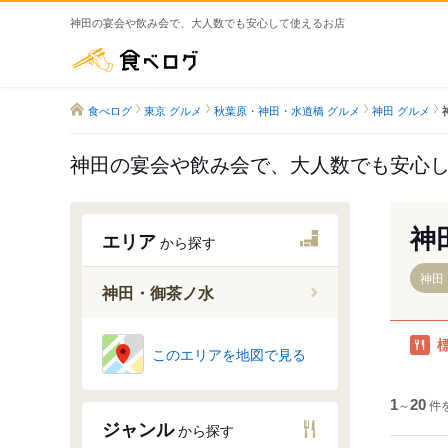
神田の宴会や飲み会で、大人数でも安心して使えるお店
食べログ
食べログ
東京 グルメ
秋葉原・神田・水道橋 グルメ
神田 グルメ
神田の宴会や飲み会で、大人数でも安心
神
エリア
から探す
神田
神田・御茶ノ水
このエリアを地図で見る
神田駅
御茶ノ水
1
～
20
件
淡路町駅
ジャンル
から探す
新御茶ノ