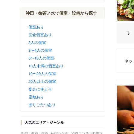
神田・御茶ノ水で個室・設備から探す
個室あり
完全個室あり
2人の個室
3〜4人の個室
5〜10人の個室
ネッ
10人未満の個室あり
10〜20人の個室
20人以上の個室
宴会に使える
座敷あり
掘りごたつあり
人気のエリア・ジャンル
新宿
渋谷
池袋
新宿ランチ
渋谷ランチ
池袋ラ