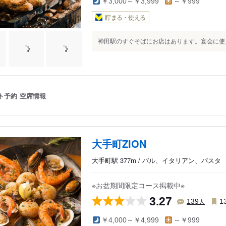
￥3,000～￥3,999
～￥999
貯まる・使える
神田駅のすぐそばにお店はあります。宴会に使え
ト予約
空席情報
大手町ZION
大手町駅 377m / バル、イタリアン、パスタ
※お盆期間限定コース掲載中※
3.27
人
139
1
￥4,000～￥4,999
～￥999