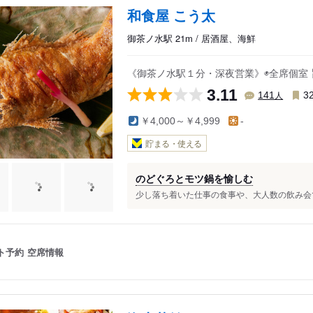
和食屋 こう太
御茶ノ水駅 21m / 居酒屋、海鮮
《御茶ノ水駅１分・深夜営業》◉全席個室
3.11
人
141
3
￥4,000～￥4,999
-
貯まる・使える
のどぐろとモツ鍋を愉しむ
少し落ち着いた仕事の食事や、大人数の飲み会で
ト予約
空席情報