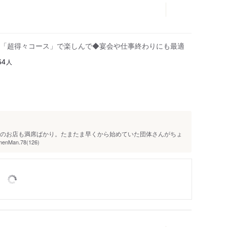
「超得々コース」で楽しんで◆宴会や仕事終わりにも最適
人
64
どのお店も満席ばかり。たまたま早くから始めていた団体さんがちょ
enMan.78(126)