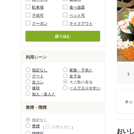
駐車場
食べ放題
子供可
ペット可
クーポン
テイクアウト
絞り込む
利用シーン
指定なし
家族・子供と
デート
女子会
合コン
大人数の宴会
接待
一人で入りやすい
知人・友人と
ネッ
禁煙・喫煙
指定なし
禁煙
分煙を含む
おい
喫煙可