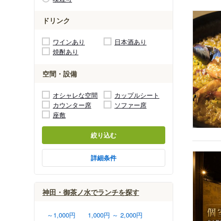
ドリンク
ワインあり
日本酒あり
焼酎あり
空間・設備
オシャレな空間
カップルシート
カウンター席
ソファー席
座敷
絞り込む
詳細条件
神田・御茶ノ水でランチを探す
～1,000円
1,000円 ～ 2,000円