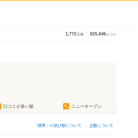
｜
1,772
825,846
店舗
口コミ
口コミが多い順
ニューオープン
「標準」の並び順について
点数について