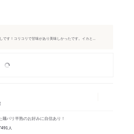
です！コリコリで甘味があり美味しかったです。イカと...
屋
った麺パリ半熟のお好みに自信あり！
人
7491