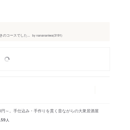
のコースでした...
nanananiwa(3191)
by
30円～。手仕込み・手作りを貫く昔ながらの大衆居酒屋
人
159