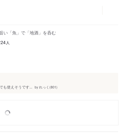
 旨い「魚」で「地酒」を呑む
人
224
も使えそうです...
れっく(801)
by