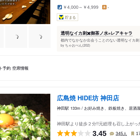
￥4,000～￥4,999
-
貯まる
透明なイカ刺✖️御茶ノ水=レアキャラ
都内でなかなか出会うことのない透明なイカ刺し
ちゃおべん(202)
by
ト予約
空席情報
広島焼 HIDE坊 神田店
神田駅 133m / お好み焼き、鉄板焼き、居酒
神田駅より徒歩２分!!元総理も召し上が
3.45
人
345
1