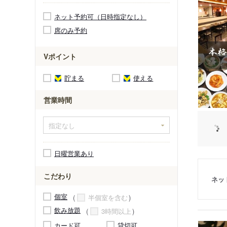
ネット予約可（日時指定なし）
席のみ予約
Vポイント
貯まる
使える
営業時間
日曜営業あり
こだわり
ネッ
個室
半個室を含む
飲み放題
3時間以上
カード可
貸切可