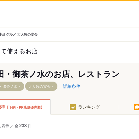
神田 グルメ 大人数の宴会
して使えるお店
田・御茶ノ水のお店、レストラン
詳細条件
・御茶ノ水
大人数の宴会
標準
ランキング
【予約・PR店舗優先順】
駅
を表示
／
全
233
件
水駅