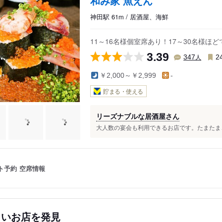
和み家 魚えん
神田駅 61m / 居酒屋、海鮮
11～16名様個室席あり！17～30名様
3.39
人
347
2
￥2,000～￥2,999
-
貯まる・使える
リーズナブルな居酒屋さん
大人数の宴会も利用できるお店です。たまたま、２
ト予約
空席情報
しいお店を発見