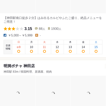
【神田駅南口徒歩２分】はみ出るカルビやふたご盛り、絶品メニューを
ご用意！
3.15
88
1930
人
人
￥5,000～￥5,999
-
日
月
火
水
木
金
土
空席
9
10
11
12
13
14
15
8
/
情報
明洞ポチャ 神田店
神田駅 83m / 韓国料理、居酒屋、焼肉