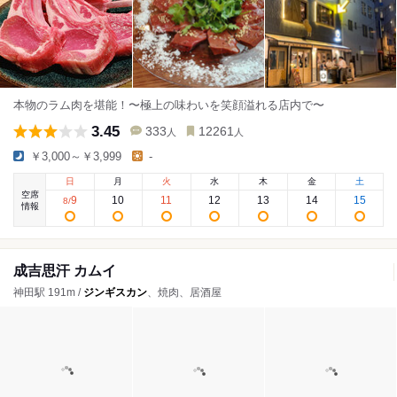
本物のラム肉を堪能！〜極上の味わいを笑顔溢れる店内で〜
3.45
333
12261
人
人
￥3,000～￥3,999
-
日
月
火
水
木
金
土
空席
9
10
11
12
13
14
15
8
/
情報
成吉思汗 カムイ
神田駅 191m /
ジンギスカン
、焼肉、居酒屋