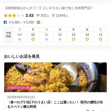
【神田駅南口からすぐ！】ジンギスカン鍋で焼く羊肉専門店！
3.43
302
11848
人
人
￥5,000～￥5,999
-
日
月
火
水
木
金
土
空席
9
10
11
12
13
14
15
8
/
情報
おいしいお店を発見
3.5以下のうまい店
2026年08月04日(火)
〈食べログ3.5以下のうまい店〉ここは通いたい！ 現代の感性が光
るスペイン郷土料理