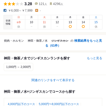
3.28
121
4296
人
人
￥6,000～￥7,999
-
日
月
火
水
木
金
土
空席
9
10
11
12
13
14
15
8
/
情報
検索結果をもっと見
焼肉・ホルモン
神田・御茶ノ水
ジンギスカン
の
る（
61
件）
神田・御茶ノ水でジンギスカンランチを探す
もっと見る
1,000円 ～ 2,000円
関連のリンクをすべて表示する
神田・御茶ノ水×ジンギスカンでコースから探す
4,000円以下のコース
5,000円〜8,000円以下のコース