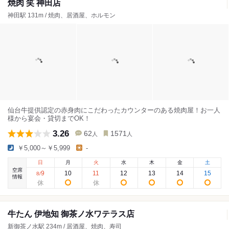
焼肉 笑 神田店
神田駅 131m / 焼肉、居酒屋、ホルモン
仙台牛提供認定の赤身肉にこだわったカウンターのある焼肉屋！お一人
様から宴会・貸切までOK！
3.26
62
1571
人
人
￥5,000～￥5,999
-
日
月
火
水
木
金
土
空席
9
10
11
12
13
14
15
8
/
情報
牛たん 伊地知 御茶ノ水ワテラス店
新御茶ノ水駅 234m / 居酒屋、焼肉、寿司