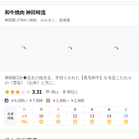
和牛焼肉 神田時流
神田駅 278m / 焼肉、ホルモン、居酒屋
神田駅2分◆店主の技光る、手切りされた【黒毛和牛】を当店こだわり
の《雪塩》《お米》と共に。
3.31
36
802
人
人
￥6,000～￥7,999
￥1,000～￥1,999
日
月
火
水
木
金
土
空席
9
10
11
12
13
14
15
8
/
情報