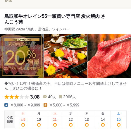
結果
鳥取和牛オレイン55一頭買い専門店 炭火焼肉 さ
んこう苑
神田駅 292m / 焼肉、居酒屋、ワインバー
◆祝い！10年！物価高の今、当店は焼肉メニュー10年間値上げしてませ
ん！ぜひこの機会に！
3.08
40
2966
人
人
￥8,000～￥9,999
￥5,000～￥5,999
日
月
火
水
木
金
土
空席
9
10
11
12
13
14
15
8
/
情報