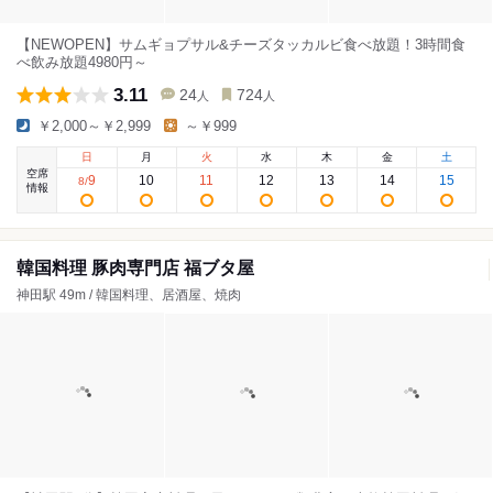
【NEWOPEN】サムギョプサル&チーズタッカルビ食べ放題！3時間食
べ飲み放題4980円～
3.11
24
724
人
人
￥2,000～￥2,999
～￥999
日
月
火
水
木
金
土
空席
9
10
11
12
13
14
15
8
/
情報
韓国料理 豚肉専門店 福ブタ屋
神田駅 49m / 韓国料理、居酒屋、焼肉