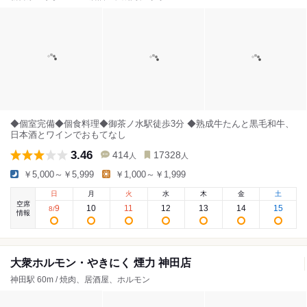
◆個室完備◆個食料理◆御茶ノ水駅徒歩3分 ◆熟成牛たんと黒毛和牛、
日本酒とワインでおもてなし
3.46
414
17328
人
人
￥5,000～￥5,999
￥1,000～￥1,999
日
月
火
水
木
金
土
空席
9
10
11
12
13
14
15
8
/
情報
大衆ホルモン・やきにく 煙力 神田店
神田駅 60m / 焼肉、居酒屋、ホルモン