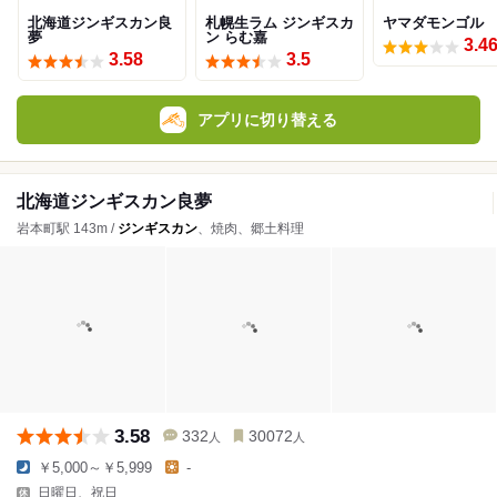
北海道ジンギスカン良
札幌生ラム ジンギスカ
ヤマダモンゴル
夢
ン らむ嘉
3.4
3.58
3.5
アプリに切り替える
北海道ジンギスカン良夢
岩本町駅 143m /
ジンギスカン
、焼肉、郷土料理
3.58
332
30072
人
人
￥5,000～￥5,999
-
日曜日、祝日