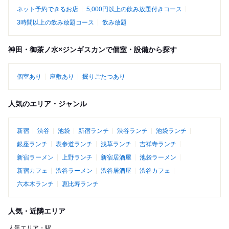
ネット予約できるお店
5,000円以上の飲み放題付きコース
3時間以上の飲み放題コース
飲み放題
神田・御茶ノ水×ジンギスカンで個室・設備から探す
個室あり
座敷あり
掘りごたつあり
人気のエリア・ジャンル
新宿
渋谷
池袋
新宿ランチ
渋谷ランチ
池袋ランチ
銀座ランチ
表参道ランチ
浅草ランチ
吉祥寺ランチ
新宿ラーメン
上野ランチ
新宿居酒屋
池袋ラーメン
新宿カフェ
渋谷ラーメン
渋谷居酒屋
渋谷カフェ
六本木ランチ
恵比寿ランチ
人気・近隣エリア
人気エリア・駅