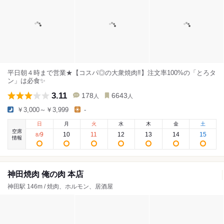
平日朝４時まで営業★【コスパ◎の大衆焼肉‼️】注文率100%の「とろタ
ン」は必食✨
3.11
178
6643
人
人
￥3,000～￥3,999
-
日
月
火
水
木
金
土
空席
9
10
11
12
13
14
15
8
/
情報
神田焼肉 俺の肉 本店
神田駅 146m / 焼肉、ホルモン、居酒屋