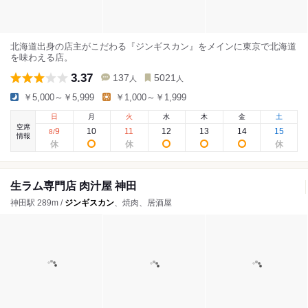
北海道出身の店主がこだわる『ジンギスカン』をメインに東京で北海道
を味わえる店。
3.37
137
5021
人
人
￥5,000～￥5,999
￥1,000～￥1,999
日
月
火
水
木
金
土
空席
9
10
11
12
13
14
15
8
/
情報
生ラム専門店 肉汁屋 神田
神田駅 289m /
ジンギスカン
、焼肉、居酒屋