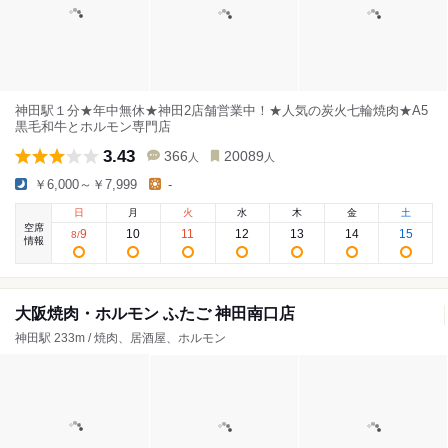
神田駅１分★年中無休★神田2店舗営業中！★人気の炭火七輪焼肉★A5
黒毛和牛とホルモン専門店
3.43
366
20089
人
人
￥6,000～￥7,999
-
日
月
火
水
木
金
土
空席
9
10
11
12
13
14
15
8
/
情報
大阪焼肉・ホルモン ふたご 神田南口店
神田駅 233m / 焼肉、居酒屋、ホルモン