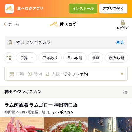
インストール
アプリで開く
ホーム
ログイン
変更
神田 ジンギスカン
予算
空席あり
食べ放題
個室
飲み放題
日時
時間
人数
でネット予約
神田
の
ジンギスカン
7
件
ラム肉酒場 ラムゴロー 神田南口店
神田駅 241m / 居酒屋、焼肉、
ジンギスカン