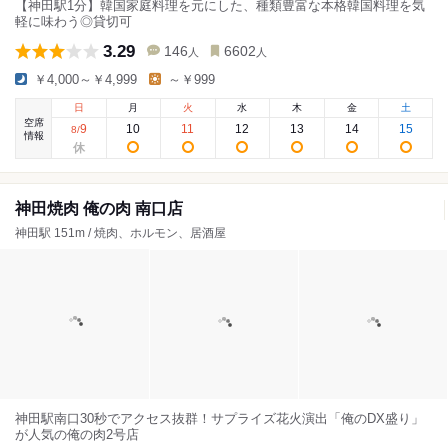
【神田駅1分】韓国家庭料理を元にした、種類豊富な本格韓国料理を気
軽に味わう◎貸切可
3.29
146
6602
人
人
￥4,000～￥4,999
～￥999
日
月
火
水
木
金
土
空席
9
10
11
12
13
14
15
8
/
情報
神田焼肉 俺の肉 南口店
神田駅 151m / 焼肉、ホルモン、居酒屋
神田駅南口30秒でアクセス抜群！サプライズ花火演出「俺のDX盛り」
が人気の俺の肉2号店