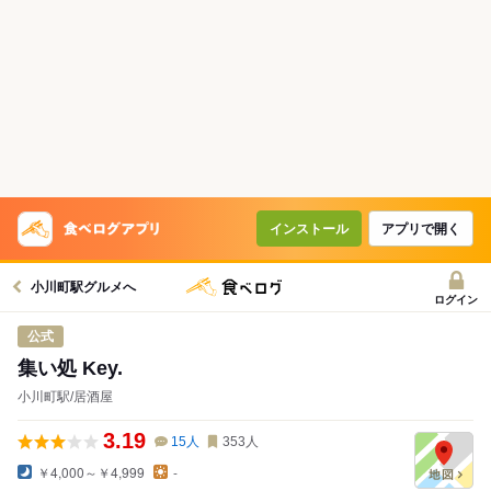
インストール
アプリで開く
小川町駅グルメへ
ログイン
公式
集い処 Key.
小川町駅/居酒屋
3.19
15
人
353
人
￥4,000～￥4,999
-