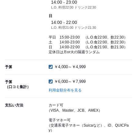
14:00 - 23:00
L.O. 料理22:00 ドリンク22:30
日
14:00 - 22:00
L.O. 料理21:00 ドリンク21:30
平日 15:00-23:00 （L.O.食22:00、飲22:30）
土 14:00-23:00 （L.O.食22:00、飲22:30）
日 14:00-22:00 （L.O.食21:00、飲21:30）
定休日は月or火の隔週ランダム
￥4,000～￥4,999
予算
￥6,000～￥7,999
予算
（口コミ集計）
利用金額分布を見る
支払い方法
カード可
（VISA、Master、JCB、AMEX）
電子マネー可
（交通系電子マネー（Suicaなど）、iD、QUICPa
y）