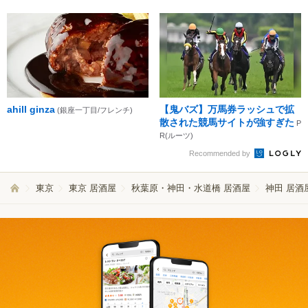
ahill ginza
【鬼バズ】万馬券ラッシュで拡
(銀座一丁目/フレンチ)
散された競馬サイトが強すぎた
P
R(ルーツ)
Recommended by
東京
東京 居酒屋
秋葉原・神田・水道橋 居酒屋
神田 居酒