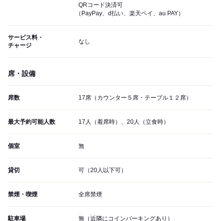
QRコード決済可
（PayPay、d払い、楽天ペイ、au PAY）
サービス料・
なし
チャージ
席・設備
席数
17席（カウンター５席・テーブル１２席）
最大予約可能人数
17人（着席時）、20人（立食時）
個室
無
貸切
可（20人以下可）
禁煙・喫煙
全席禁煙
駐車場
無（近隣にコインパーキングあり）