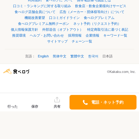
利用規約
食べログについて
携帯電話番号認証とは
口コミ・ランキングに対する取り組み
飲食店・飲食企業様向けサービス
食べログ店舗会員について
広告（メーカー・団体様等向け）について
機能改善要望
口コミガイドライン
食べログプレミアム
食べログプレミアム無料クーポン
ネット予約（リクエスト予約）
個人情報保護方針
外部送信（オプトアウト）
特定商取引法に基づく表記
推奨環境
ヘルプ・お問い合わせ
採用情報
企業情報
キーワード一覧
サイトマップ
チェーン一覧
言語：
English
简体中文
繁體中文
한국어
日本語
©Kakaku.com, Inc.
電話・ネット予約
行った
保存
共有