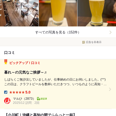
すべての写真を見る（152件）
広告を非表示
口コミ
ピックアップ！口コミ
暮れ～の元気なご挨拶～♬
しばらくご無沙汰していましたが、仕事納めの日にお伺いしました。(^^)
この日は、クラフトビールを数杯いただきつつ、いつものように高知・沖
縄系のおつまみを中心に。 おつまみ三種盛りは、ちくきゅう、海ぶど
5.0
う、柚子風味の大根漬け でお願いしました。 海ぶどうは個人的に大好物
Dinner:
ですし、柚子の香りが...
マルひ
（2873）
2025/12 訪問
2回
【小川町｜沖縄と高知の間でふらっと一杯】