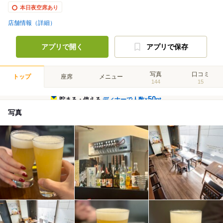
本日夜空席あり
店舗情報（詳細）
アプリで開く
アプリで保存
写真
口コミ
トップ
座席
メニュー
144
15
50
貯まる・使える
ディナーで人数×
pt
写真