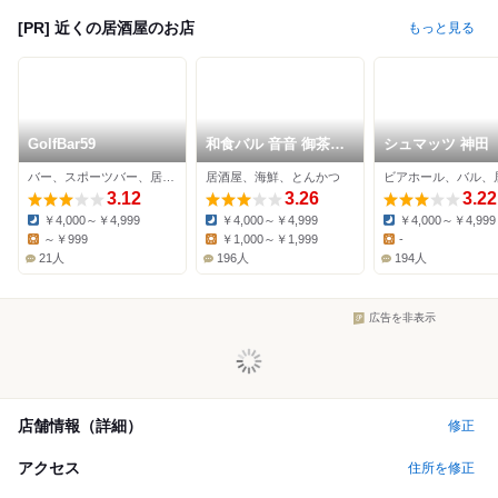
[PR] 近くの居酒屋のお店
もっと見る
GolfBar59
和食バル 音音 御茶ノ
シュマッツ 神田
水ソラシティ店
バー、スポーツバー、居酒屋
居酒屋、海鮮、とんかつ
ビアホール、バル、
3.12
3.26
3.22
￥4,000～￥4,999
￥4,000～￥4,999
￥4,000～￥4,999
Dinner:
Dinner:
Dinner:
～￥999
￥1,000～￥1,999
-
Lunch:
Lunch:
Lunch:
21人
196人
194人
広告を非表示
店舗情報（詳細）
修正
アクセス
住所を修正