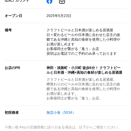
公式アカウント
オープン日
2025年5月23日
備考
クラフトビールと日本酒が楽しめる居酒屋
日々変わるビールや日本酒に合わせた店主の故
郷である沖縄と高知の食材を使用した小料理や
お酒が楽しめます
お客様同士が繋がる「集う」お店
貸切はお電話でのご予約のみ承っております
お店のPR
神田・淡路町・小川町 徒歩6分！ クラフトビー
ルと日本酒・沖縄×高知の食材が楽しめる居酒屋
クラフトビールと日本酒が楽しめる居酒屋。
樽替わりのビールや日本酒に合わせた店主の故
郷である沖縄と高知の食材を使用した小料理や
お酒が楽しめます。
お客様同士が繋がる「集う」お店。
初投稿者
無芸小食
（5034）
※集い処 Key.の店舗情報に誤りがある場合は、以下からご報告ください。