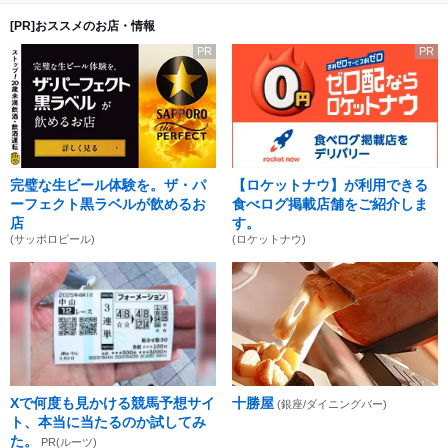
[PR]おススメのお店・情報
PR
PR
完璧な生ビール体験を。ザ・パ
【ロケットナウ】が利用できる
ーフェクト黒ラベルが飲めるお
食べログ掲載店舗をご紹介しま
店
す。
(サッポロビール)
(ロケットナウ)
Xで何度も見かける競馬予想サイ
十勝屋
(銀座/ダイニングバー)
ト、本当に当たるのか試してみ
た。
PR(ルーツ)