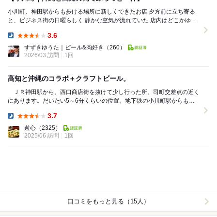
小川町、神田駅からも歩ける場所に新しくできたお店 夕方前に立ち寄る
と、ビジネス街の日曜らしく 静かな空気が流れていた 店内はどこかゆっ
たりしていて 店主の沖縄のルーツを...
3.6
Dinner:
すずきゆうた｜ビール&肉好き
（260）
2026/03 訪問
1回
高知と沖縄のコラボ＋クラフトビール。
ＪＲ神田駅から、西口商店街を抜けて少し行った所。司町交差点の近く
にあります。だいたい5～6分くらいの位置。地下鉄の小川町駅からも同
じ位です。御夫妻でやっているよし。 ビール３...
3.7
Dinner:
遊心
（2325）
2025/06 訪問
1回
口コミをもっと見る（15人）