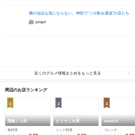
隣の会話も気にならない。神田で“ソロ飲み適温”の店たち
jungol
近くのグルメ情報まとめをもっと見る
周辺のお店ランキング
1
2
3
飛鳥くら田
ビリヤニ大澤
naoto.K
鳥料理
インド料理
フレンチ