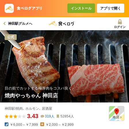
インストール
アプリで開く
神田駅グルメへ
ログイン
公式
目の前でカットする極厚肉をコスパ良く♪
焼肉やっちゃん 神田店
神田駅/焼肉､ ホルモン､ 居酒屋
3.43
319
人
52854
人
￥6,000～￥7,999
￥2,000～￥2,999