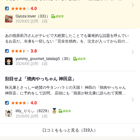
みのオープンキッチンスタイル！ 6000円のコースにしました！ キャベツ
4.0
とキムチからスタート。キャベツがお代わり可なのは嬉しい☺️ 続いてコ
Dinner:
コロ刺し！ ...
Gyoza lover
（331）
2026/02 訪問
1回
あの指原莉乃さんがテレビで大絶賛したことでも爆発的な話題を呼んでい
るお店だ。冷凍を一切しない「完全生焼肉」を、注文が入ってから目の前
で極厚にカットしてくれるというから、行く前から期...
3.8
Dinner:
yummy_gourmet_tatatag5
（30）
2026/05 訪問
1回
刮目せよ「焼肉やっちゃん 神田店」
秋元康とさっしー絶賛の牛タンハラミの天国！ 神田の「焼肉やっちゃん
神田店」に予約をして訪問。 店頭にも「指原が秋元康に語られて実際食
べてみたらめちゃくちゃ美味しくて、語り...
4.0
Dinner:
lilly_りりぃ
（9229）
2026/05 訪問
1回
口コミをもっと見る（319人）