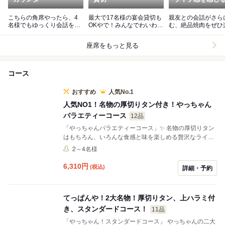
こちらの角席やったら、4
最大で17名様の宴会貸切も
親友との会話がさら
名様でもゆっくり会話を楽
OKやで！みんなでわいわい
む、絶品焼肉をぜひ
しめるんやで！
楽しんでな！
でや！
座席をもっと見る
コース
おすすめ
人気No.1
人気NO1！名物の厚切りタン付き！やっちゃん
バラエティーコース
12品
「やっちゃんバラエティーコース」✨ 名物の厚切りタン
はもちろん、いろんな食感と味を楽しめる贅沢なライン
ナップやで！税込5,980円っちゅうお手頃価格で、やっ
2～4名様
ちゃんの焼肉の醍醐味を思う存分味わえる内容になっと
るで！
6,310
円
(税込)
詳細・予約
てっぱんや！2大名物！厚切りタン、上ハラミ付
き、スタンダードコース！
11品
「やっちゃん！スタンダードコース」 やっちゃんの二大