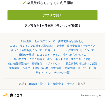
会員登録なし。すぐに利用開始
アプリで開く
アプリなら1ヶ月無料でランキング検索！
利用規約
食べログについて
携帯電話番号認証とは
口コミ・ランキングに対する取り組み
飲食店・飲食企業様向けサービス
食べログ店舗会員について
広告（メーカー・団体様等向け）について
機能改善要望
口コミガイドライン
食べログプレミアム
食べログプレミアム無料クーポン
ネット予約（リクエスト予約）
個人情報保護方針
外部送信（オプトアウト）
特定商取引法に基づく表記
推奨環境
ヘルプ・お問い合わせ
採用情報
企業情報
キーワード一覧
サイトマップ
チェーン一覧
言語：
English
简体中文
繁體中文
한국어
日本語
©Kakaku.com, Inc.