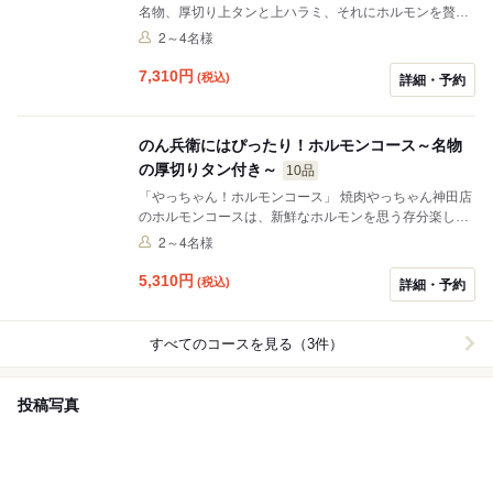
名物、厚切り上タンと上ハラミ、それにホルモンを贅沢
に楽しめる大満足の内容やで！税込6,980円で、前菜か
2～4名様
ら〆までこだわり抜いた絶品メニューが揃っとるで！
7,310
円
(税込)
詳細・予約
のん兵衛にはぴったり！ホルモンコース～名物
の厚切りタン付き～
10品
「やっちゃん！ホルモンコース」 焼肉やっちゃん神田店
のホルモンコースは、新鮮なホルモンを思う存分楽しめ
る贅沢な内容やで！税込4,980円っちゅうリーズナブル
2～4名様
な値段やのに、ホルモン好きにはたまらんラインナップ
が揃っとるで！
5,310
円
(税込)
詳細・予約
すべてのコースを見る（3件）
投稿写真