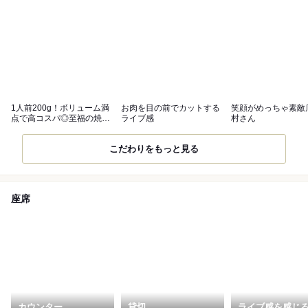
1人前200g！ボリューム満
お肉を目の前でカットする
笑顔がめっちゃ素敵
点で高コスパ◎至福の焼肉
ライブ感
村さん
体験
こだわりをもっと見る
座席
カウンター
貸切
ライブ感を感じ