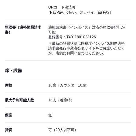
QRコード決済可
（PayPay、d払い、楽天ペイ、au PAY）
領収書（適格簡易請求
適格請求書（インボイス）対応の領収書発行が
書）
可能
登録番号：T4011801028126
※最新の登録状況は国税庁インボイス制度適格
請求書発行事業者公表サイトをご確認いただく
か、店舗にお問い合わせください。
席・設備
席数
16席（カウンター16席）
最大予約可能人数
16人（着席時）
個室
無
貸切
可（20人以下可）