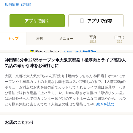
店舗情報（詳細）
アプリで開く
アプリで保存
写真
口コミ
トップ
座席
メニュー
1818
319
50
貯まる・使える
ディナーで人数×
pt
神田駅3分◆12/25オープン◆大阪京都発！極厚肉とライブ感◎人
気店の確かな味をお値打ちに
大阪・京都で大人気の“ちゃん系”焼肉【焼肉やっちゃん 神田店】がついにオ
ープンや！極厚カットの上質なお肉を高コスパで楽しめるで。1人前200gの
ボリューム満点なお肉を目の前でカットしてくれるライブ感は必見や！わさ
び醤油で味わう絶品「上ハラミ」や、1cmの厚さが自慢の「厚切りタン塩」
は絶対外せへんで◎カウンター席だけのアットホームな雰囲気やから、おひ
とり様も気軽に楽しんでな！人気店の味ぜひ堪能してや
...
続きを読む
お店のこだわり