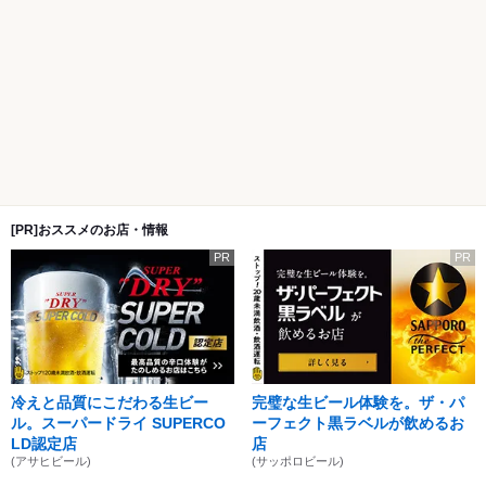
[PR]おススメのお店・情報
PR
PR
冷えと品質にこだわる生ビー
完璧な生ビール体験を。ザ・パ
ル。スーパードライ SUPERCO
ーフェクト黒ラベルが飲めるお
LD認定店
店
(アサヒビール)
(サッポロビール)