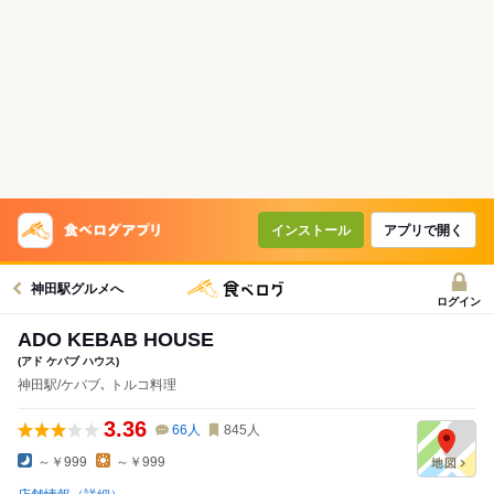
インストール
アプリで開く
神田駅グルメへ
ログイン
ADO KEBAB HOUSE
(アド ケバブ ハウス)
神田駅/ケバブ､ トルコ料理
3.36
66
人
845
人
～￥999
～￥999