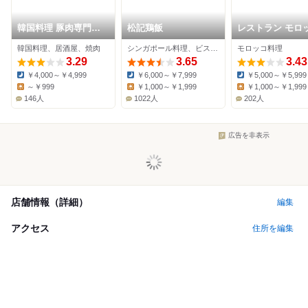
韓国料理 豚肉専門店
松記鶏飯
レストラン モロ
福ブタ屋
韓国料理、居酒屋、焼肉
シンガポール料理、ビストロ、ワインバー
モロッコ料理
3.29
3.65
3.43
￥4,000～￥4,999
￥6,000～￥7,999
￥5,000～￥5,999
Dinner:
Dinner:
Dinner:
～￥999
￥1,000～￥1,999
￥1,000～￥1,999
Lunch:
Lunch:
Lunch:
146人
1022人
202人
広告を非表示
店舗情報（詳細）
編集
アクセス
住所を編集