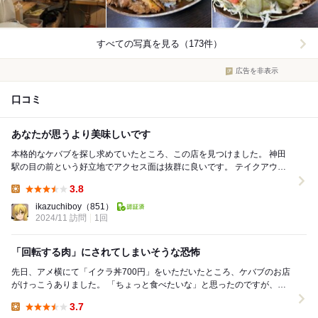
すべての写真を見る（173件）
広告を非表示
口コミ
あなたが思うより美味しいです
本格的なケバブを探し求めていたところ、この店を見つけました。 神田
駅の目の前という好立地でアクセス面は抜群に良いです。 テイクアウト
用のケバブ販売がメインのようですが、狭いなが...
3.8
Lunch:
ikazuchiboy
（851）
2024/11 訪問
1回
「回転する肉」にされてしまいそうな恐怖
先日、アメ横にて「イクラ丼700円」をいただいたところ、ケバブのお店
がけっこうありました。 「ちょっと食べたいな」と思ったのですが、ア
メ横の猥雑さの中でも特に怪しい感じがして...
3.7
Lunch: