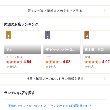
近くのグルメ情報まとめをもっと見る
周辺のお店ランキング
1
2
3
アカ
ザ ピッツァバー ON
日本橋 川口
38TH
スペイン料理
ピザ
寿司
4.64
4.08
4.02
690人
544人
84人
神田・御茶ノ水
のレストラン情報を見る
ランチのお店を探す
子連れでランチができるお店
ランチができる日曜営業のお店