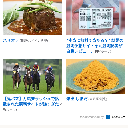
スリオラ
"本当に無料で当たる？" 話題の
(銀座/スペイン料理)
競馬予想サイトを元競馬記者が
自腹レビュー。
PR(ルーツ)
【鬼バズ】万馬券ラッシュで拡
銀座 しまだ
(東銀座/割烹)
散された競馬サイトが強すぎた
P
R(ルーツ)
Recommended by