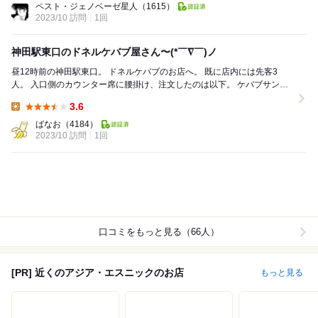
ペスト・ジェノベーゼ星人
（1615）
2023/10 訪問
1回
神田駅東口のドネルケバブ屋さん〜(*￣∇￣)ノ
昼12時前の神田駅東口。 ドネルケバブのお店へ。 既に店内には先客3
人。 入口側のカウンター席に腰掛け、注文したのは以下。 ケバブサンド
■ビーフ ■ソース：激...
3.6
Lunch:
ばなお
（4184）
2023/10 訪問
1回
口コミをもっと見る（66人）
[PR] 近くのアジア・エスニックのお店
もっと見る