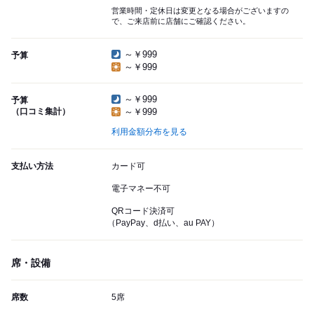
営業時間・定休日は変更となる場合がございますの
で、ご来店前に店舗にご確認ください。
～￥999
予算
～￥999
～￥999
予算
（口コミ集計）
～￥999
利用金額分布を見る
支払い方法
カード可
電子マネー不可
QRコード決済可
（PayPay、d払い、au PAY）
席・設備
席数
5席