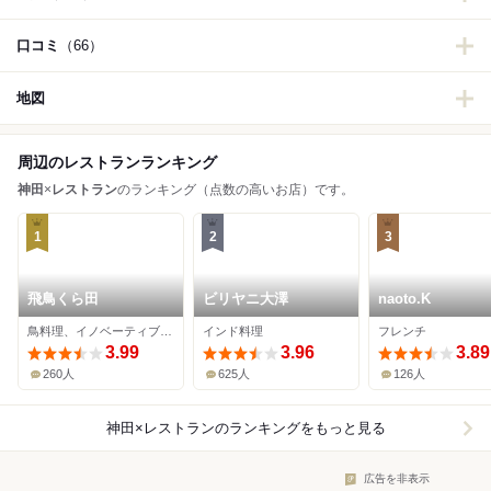
口コミ
（66）
地図
周辺のレストランランキング
神田
×
レストラン
のランキング（点数の高いお店）です。
1
2
3
飛鳥くら田
ビリヤニ大澤
naoto.K
鳥料理、イノベーティブ、焼き鳥
インド料理
フレンチ
3.99
3.96
3.89
260人
625人
126人
神田×レストラン
のランキングをもっと見る
広告を非表示