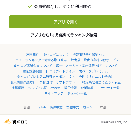
会員登録なし。すぐに利用開始
アプリで開く
アプリなら1ヶ月無料でランキング検索！
利用規約
食べログについて
携帯電話番号認証とは
口コミ・ランキングに対する取り組み
飲食店・飲食企業様向けサービス
食べログ店舗会員について
広告（メーカー・団体様等向け）について
機能改善要望
口コミガイドライン
食べログプレミアム
食べログプレミアム無料クーポン
ネット予約（リクエスト予約）
個人情報保護方針
外部送信（オプトアウト）
特定商取引法に基づく表記
推奨環境
ヘルプ・お問い合わせ
採用情報
企業情報
キーワード一覧
サイトマップ
チェーン一覧
言語：
English
简体中文
繁體中文
한국어
日本語
©Kakaku.com, Inc.