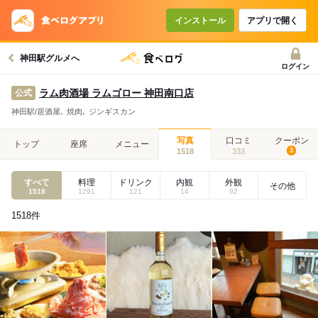
インストール
アプリで開く
神田駅グルメへ
ログイン
ラム肉酒場 ラムゴロー 神田南口店
公式
神田駅/居酒屋､ 焼肉､ ジンギスカン
写真
口コミ
クーポン
トップ
座席
メニュー
1518
333
3
すべて
料理
ドリンク
内観
外観
その他
1518
1291
121
14
92
1518
件