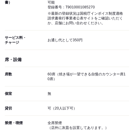
書）
可能
登録番号：T9010001085270
※最新の登録状況は国税庁インボイス制度適格
請求書発行事業者公表サイトをご確認いただく
か、店舗にお問い合わせください。
サービス料・
お通し代として350円
チャージ
席・設備
席数
60席（焼き場が一望できる自慢のカウンター席1
0席）
個室
無
貸切
可（20人以下可）
禁煙・喫煙
全席禁煙
（店外に灰皿を設置してあります。）