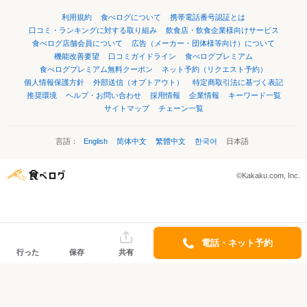
利用規約
食べログについて
携帯電話番号認証とは
口コミ・ランキングに対する取り組み
飲食店・飲食企業様向けサービス
食べログ店舗会員について
広告（メーカー・団体様等向け）について
機能改善要望
口コミガイドライン
食べログプレミアム
食べログプレミアム無料クーポン
ネット予約（リクエスト予約）
個人情報保護方針
外部送信（オプトアウト）
特定商取引法に基づく表記
推奨環境
ヘルプ・お問い合わせ
採用情報
企業情報
キーワード一覧
サイトマップ
チェーン一覧
言語：
English
简体中文
繁體中文
한국어
日本語
©Kakaku.com, Inc.
電話・ネット予約
行った
保存
共有