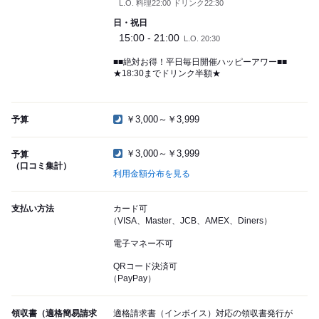
L.O. 料理22:00 ドリンク22:30
日・祝日
15:00 - 21:00
L.O. 20:30
■■絶対お得！平日毎日開催ハッピーアワー■■
★18:30までドリンク半額★
￥3,000～￥3,999
予算
￥3,000～￥3,999
予算
（口コミ集計）
利用金額分布を見る
支払い方法
カード可
（VISA、Master、JCB、AMEX、Diners）
電子マネー不可
QRコード決済可
（PayPay）
領収書（適格簡易請求
適格請求書（インボイス）対応の領収書発行が