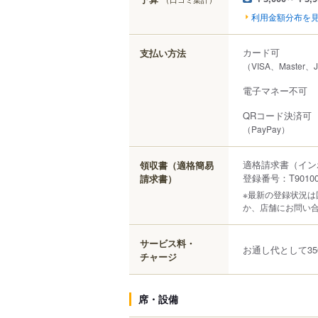
利用金額分布を
カード可
支払い方法
（VISA、Master、
電子マネー不可
QRコード決済可
（PayPay）
適格請求書（イン
領収書（適格簡易
登録番号：T901000
請求書）
※最新の登録状況
か、店舗にお問い
サービス料・
お通し代として35
チャージ
席・設備