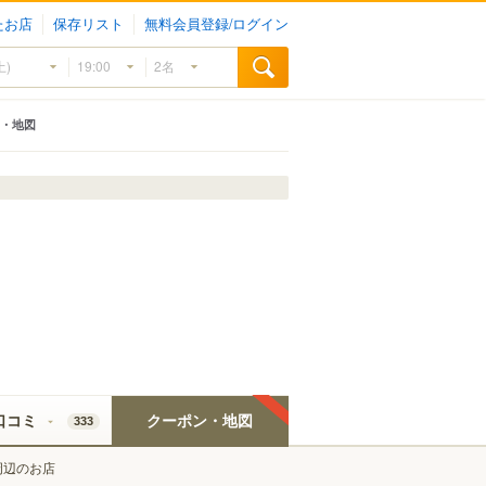
たお店
保存リスト
無料会員登録/ログイン
・地図
口コミ
クーポン・地図
333
周辺のお店