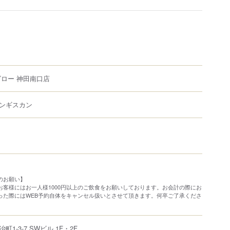
ゴロー 神田南口店
ンギスカン
のお願い】
お客様にはお一人様1000円以上のご飲食をお願いしております。お会計の際にお
だった際にはWEB予約自体をキャンセル扱いとさせて頂きます。何卒ご了承くださ
冶町
1-3-7
SWビル 1F・2F