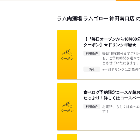
ラム肉酒場 ラムゴロー 神田南口店 
【『毎日オープンから18時3
クーポン】★ドリンク半額★
毎日18時30分までご利
利用条件
も、ご予約時間を過ぎて
クーポン
とさせていただきます。
※一部ドリンクは対象外
備考
食べログ予約限定コースが超お
たっぷり！詳しくはコースペ
お電話、もしくは食べロ
利用条件
クーポン
す！