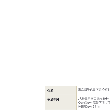
東京都千代田区鍛冶町1-3-
住所
JR神田駅南口徒歩30秒
交通手段
交差点から高架下側に
神田駅から241m