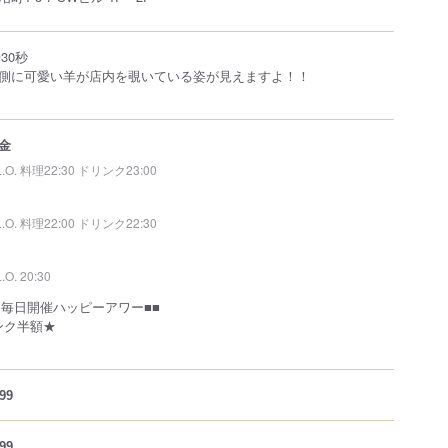
30秒
側に可愛い羊が店内を覗いている姿が見えますよ！！
金
L.O. 料理22:30 ドリンク23:00
L.O. 料理22:00 ドリンク22:30
L.O. 20:30
日毎日開催ハッピーアワー■■
リンク半額★
99
99