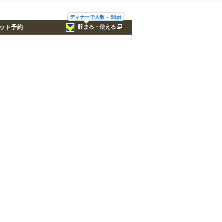
ディナーで人数 × 50pt
ット予約
貯まる・使える