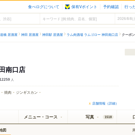
食べログについて
保有Vポイント
予約確認
行っ
道橋 居酒屋
神田 居酒屋
神田駅 居酒屋
ラム肉酒場 ラムゴロー 神田南口店
クーポン
神田南口店
12259
人
焼肉
ジンギスカン
店舗情報（詳細）
メニュー・コース
写真
1518
地図