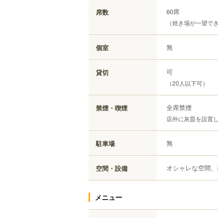
60席
席数
（焼き場が一望でき
無
個室
可
貸切
（20人以下可）
全席禁煙
禁煙・喫煙
店外に灰皿を設置
無
駐車場
オシャレな空間、
空間・設備
メニュー