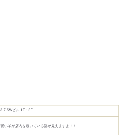
7 SWビル 1F・2F
可愛い羊が店内を覗いている姿が見えますよ！！