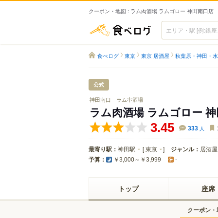
クーポン・地図 : ラム肉酒場 ラムゴロー 神田南口店
食べログ
食べログ
東京
東京 居酒屋
秋葉原・神田・水
公式
神田南口 ラム串酒場
ラム肉酒場 ラムゴロー 
3.45
333
人
最寄り駅：
神田駅
[
東京
]
ジャンル：
居酒屋
予算：
￥3,000～￥3,999
-
トップ
座席
クーポン・