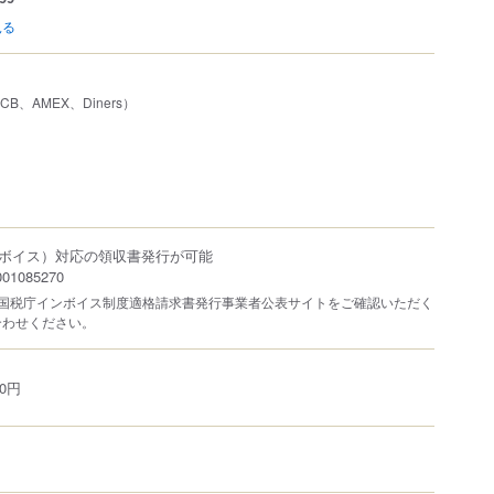
見る
JCB、AMEX、Diners）
ボイス）対応の領収書発行が可能
1085270
は国税庁インボイス制度適格請求書発行事業者公表サイトをご確認いただく
合わせください。
0円