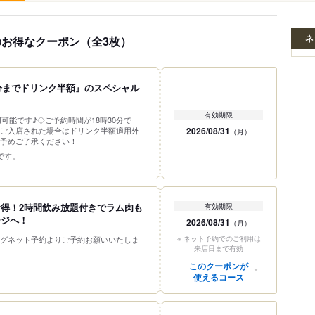
ネ
のお得なクーポン（全3枚）
0分までドリンク半額』のスペシャル
有効期限
用可能です♪◇ご予約時間が18時30分で
ご入店された場合はドリンク半額適用外
2026/08/31
（月）
予めご了承ください！
です。
得！2時間飲み放題付きでラム肉も
有効期限
ージへ！
2026/08/31
（月）
グネット予約よりご予約お願いいたしま
※ ネット予約でのご利用は
来店日まで有効
このクーポンが
使えるコース