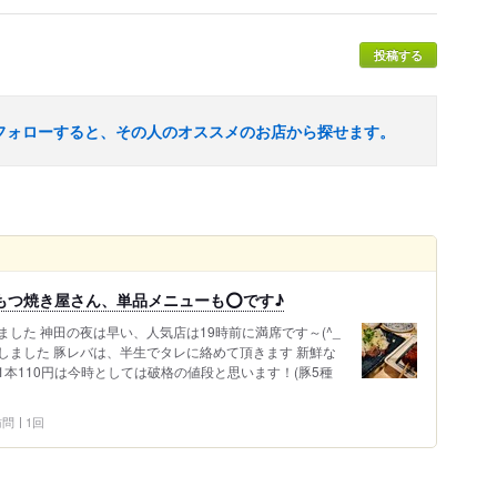
投稿する
フォローすると、その人のオススメのお店から探せます。
のもつ焼き屋さん、単品メニューも⭕です♪
した 神田の夜は早い、人気店は19時前に満席です～(^_
ーしました 豚レバは、半生でタレに絡めて頂きます 新鮮な
本110円は今時としては破格の値段と思います！(豚5種
 訪問
1回