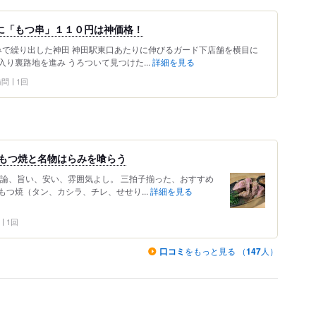
に「もつ串」１１０円は神価格！
みで繰り出した神田 神田駅東口あたりに伸びるガード下店舗を横目に
り裏路地を進み うろついて見つけた...
詳細を見る
 訪問
1回
のもつ焼と名物はらみを喰らう
結論、旨い、安い、雰囲気よし。 三拍子揃った、おすすめ
・​もつ焼（タン、カシラ、チレ、せせり...
詳細を見る
1回
口コミ
をもっと見る （
147
人）