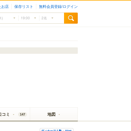
たお店
保存リスト
無料会員登録/ログイン
口コミ
地図
147
ディナーで人数 × 50pt