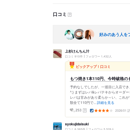
口コミ
？
好みのあう人を
上杉けんちん汁
口コミ 910件
フォロワー 1,432人
ピックアップ！口コミ
もつ焼き1本110円、今時破格
予約なしでしたが、一巡目に入店できま
^;) まずはレバ&レバテキからオーダ
レバは甘みがあり柔らか～い、これが1
類全て110円で...
詳細を見る
2026/01
？
253
syokujidaisuki
口コミ 6,365件
フォロワー 5,526人