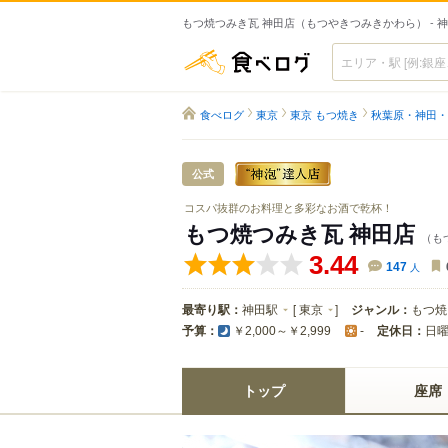
もつ焼つみき瓦 神田店（もつやきつみきかわら） - 
食べログ
食べログ
東京
東京 もつ焼き
秋葉原・神田・
公式
コスパ抜群のお料理と多彩なお酒で乾杯！
もつ焼つみき瓦 神田店
（も
3.44
147
人
最寄り駅：
神田駅
[
東京
]
ジャンル：
もつ焼
予算：
定休日：
日
￥2,000～￥2,999
-
トップ
座席