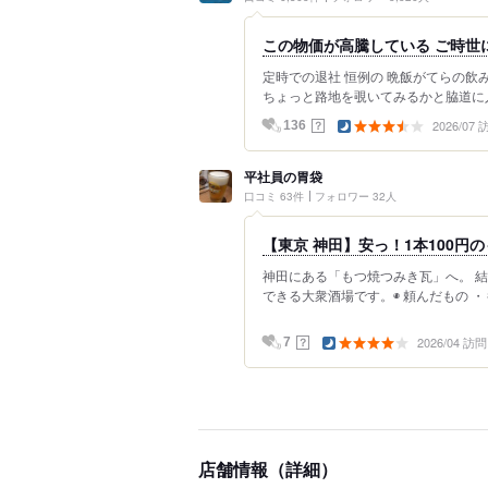
この物価が高騰している ご時世
定時での退社 恒例の 晩飯がてらの飲
ちょっと路地を覗いてみるかと脇道に入
2026/07
？
136
平社員の胃袋
口コミ 63件
フォロワー 32人
【東京 神田】安っ！1本100円
​神田にある「もつ焼つみき瓦」へ。 
できる大衆酒場です。 ​◉ 頼んだもの 
2026/04 訪問
？
7
店舗情報（詳細）