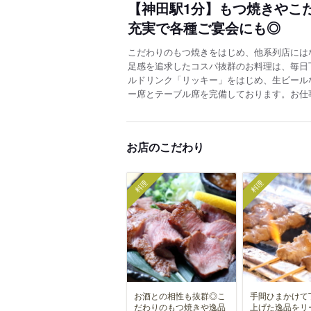
【神田駅1分】もつ焼きやこ
充実で各種ご宴会にも◎
こだわりのもつ焼きをはじめ、他系列店には
足感を追求したコスパ抜群のお料理は、毎日
ルドリンク「リッキー」をはじめ、生ビール
ー席とテーブル席を完備しております。お仕
お店のこだわり
料理
料理
お酒との相性も抜群◎こ
手間ひまかけて
だわりのもつ焼きや逸品
上げた逸品をリ