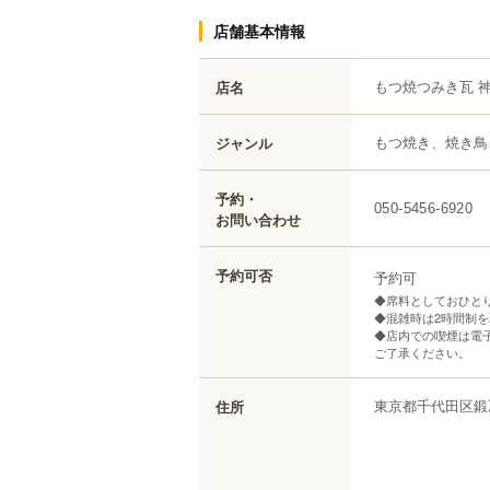
店舗基本情報
もつ焼つみき瓦 
店名
もつ焼き、焼き鳥
ジャンル
予約・
050-5456-6920
お問い合わせ
予約可否
予約可
◆席料としておひとり
◆混雑時は2時間制
◆店内での喫煙は電
ご了承ください。
東京都
千代田区
鍛
住所