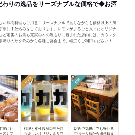
だわりの逸品をリーズナブルな価格で◆お酒
ない鶏肉料理もご用意！リーズナブルでありながらも価格以上の満
丁寧に手仕込みをしております。レモンがまるごと入ったオリジナ
など定番のお酒も充実◎木の温もりに包まれた店内には、カウンタ
事帰りのサク飲みから各種ご宴会まで、幅広くご利用ください！
ドリンク
空間
丁寧に仕
料理と相性抜群◎見た目
駅近で気軽に立ち寄れる
ーズナブ
も楽しいオリジナルサワ
◎お一人様から団体様ま