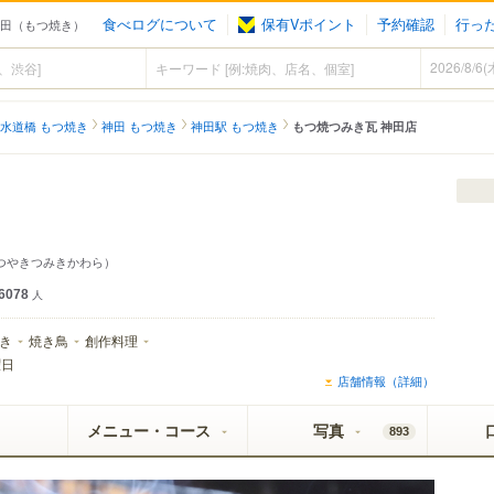
食べログについて
保有Vポイント
予約確認
行っ
神田（もつ焼き）
水道橋 もつ焼き
神田 もつ焼き
神田駅 もつ焼き
もつ焼つみき瓦 神田店
つやきつみきかわら）
6078
人
き
焼き鳥
創作料理
曜日
店舗情報（詳細）
メニュー・コース
写真
893