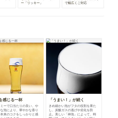
ー「リッキー」
で幅広くご対応
を感じる一杯
「うまい！」が続く
ーミーで口当たりの良い、や
きめ細かい泡がフタの役割を果た
かな泡により、華やかな香り
し、炭酸ガスの逃げや劣化を防
芽本来のコクをしっかりと感
止。美しい「神泡」によって、時