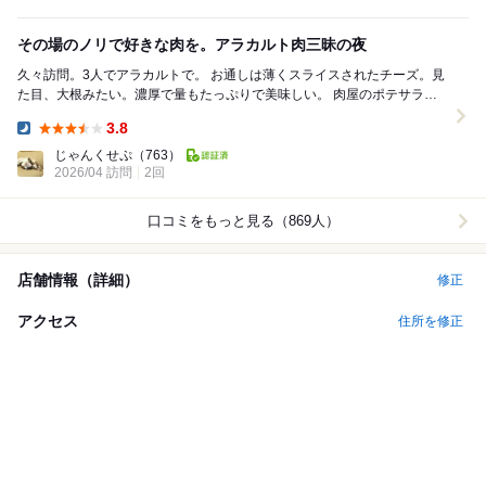
その場のノリで好きな肉を。アラカルト肉三昧の夜
久々訪問。3人でアラカルトで。 お通しは薄くスライスされたチーズ。見
た目、大根みたい。濃厚で量もたっぷりで美味しい。 肉屋のポテサラは
定番。大きな肉が一枚ポテサラにかぶさっ...
3.8
Dinner:
じゃんくせぷ
（763）
2026/04 訪問
2回
口コミをもっと見る（869人）
店舗情報（詳細）
修正
アクセス
住所を修正