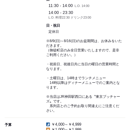
11:30 - 14:00
L.O. 14:00
14:00 - 23:30
L.O. 料理22:30 ドリンク23:00
日・祝日
定休日
※8/9(日)～8/16(日)のお盆期間は、お休みをいた
だきます。
（御徒町店のみ全日営業いたしますので、是非
ご利用ください。）
・祝前日、祝後日共に当日の曜日の営業時間と
なります。
・土曜日は、14時までランチメニュー
14時以降はディナーメニューでのご案内とな
ります。
※当店はJR神田駅西口にある〝東京ブッチャー
ズ〟です。
系列店とのご予約お取り間違えにご注意くだ
さい。
￥4,000～￥4,999
予算
￥1,000～￥1,999