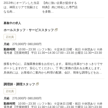
2013年にオープンした当店
【肉に強い企業が提供する
は、神田エリアで先駆けと
特典】 肉に特化した専門店
なる肉…
を多数…
募集中の求人
ホールスタッフ・サービススタッフ
正社員
月給
270,000円~380,000円
勤務時間
10:00～23:30（シフト制） ※定休日:日曜・祝日 ※休憩あり ※終
電考慮 【営業時間】 平日 11:30〜14:30 17:00～23:30 土曜日 11:30〜23:30
接客を中心に、店舗業務全般をお任せします。 最初は先輩がつきっきりでサ
ポートしますので、安心してください。丁 寧に業務の流れをお教えします。
具体的には、お客様のご案内から料理の配膳、会計、簡単な調理などをお願
いします。 お客様の日常を明るくする心のこもったサービスを目指していま
す。
調理師・調理スタッフ
正社員
月給
270,000円~380,000円
勤務時間
10:00～23:30（シフト制） ※定休日:日曜・祝日 ※休憩あり ※終
電考慮 【営業時間】 平日 11:30〜14:30 17:00～23:30 土曜日 11:30〜23:30