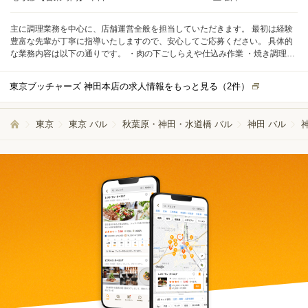
主に調理業務を中心に、店舗運営全般を担当していただきます。 最初は経験
豊富な先輩が丁寧に指導いたしますので、安心してご応募ください。 具体的
な業務内容は以下の通りです。 ・肉の下ごしらえや仕込み作業 ・焼き調理な
どの料理製作 ・オープンキッチンでの接客業務 など 目利きや仕込み、調理と
いった作業は、どれも欠かせません。 素材の良し悪しや仕込みの手際、調理
東京ブッチャーズ 神田本店の求人情報をもっと見る（
2
件）
の技術がお客様の満足度に直結します。 食材への愛情を持ち、お客様に最高
の笑顔を提供してください！
東京
東京 バル
秋葉原・神田・水道橋 バル
神田 バル