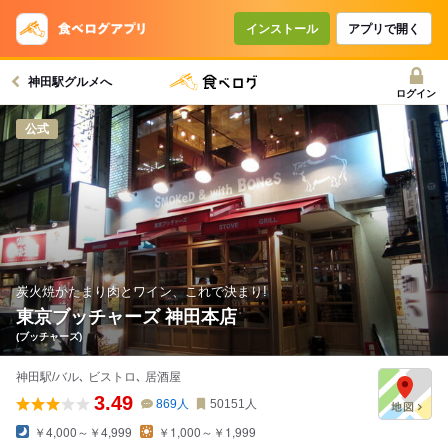
インストール
アプリで開く
神田駅グルメへ
ログイン
公式
炭火焼かたまり肉とワイン、これで決まり!
東京ブッチャーズ 神田本店
(ブッチャーズ)
神田駅/バル､ ビストロ､ 居酒屋
3.49
869
人
50151
人
￥4,000～￥4,999
￥1,000～￥1,999