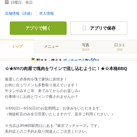
日曜日、祝日
店舗情報（詳細）
求人情報
アプリで開く
アプリで保存
写真
口コミ
トップ
メニュー
3004
869
50
貯まる・使える
ディナーで人数×
pt
☆★NYの肉屋で塊肉をワインで流し込むように！★☆本格BBQ
厳選した赤身肉を塊で豪快に炭焼き！
お肉に合うワインも多数取り揃えています！
牛タンやみすじ等、来てみてからのお楽しみ♪
仕事帰りにお肉とワインで癒されませんか？
※8/9(日)～8/16(日)のお盆期間は、お休みをいただきます。
（御徒町店のみ全日営業いたしますので、是非ご利用ください。）
※当店はJR神田駅西口にある〝東京ブッチャーズ〟です。
系列店とのご予約お取り間違えにご注意ください。