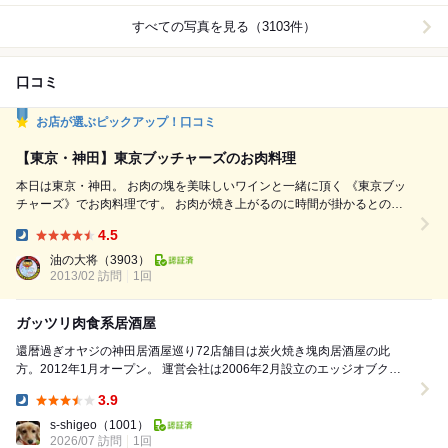
すべての写真を見る（3103件）
口コミ
お店が選ぶピックアップ！口コミ
【東京・神田】東京ブッチャーズのお肉料理
本日は東京・神田。 お肉の塊を美味しいワインと一緒に頂く 《東京ブッ
チャーズ》でお肉料理です。 お肉が焼き上がるのに時間が掛かるとの事
で、まずは 肉屋のパテドカンパーニュ759円を注文。 レバとひき肉等を
4.5
固めて作ったお料理。 レバの臭みも無く、旨みがギュっと凝縮していて
Dinner:
美味い！！ お酒のアテとしていい感じ。美味いです！ スタートから良い
油の大将
（3903）
2013/02 訪問
感じですね。 次は肉屋のポテトサラダ...
1回
ガッツリ肉食系居酒屋
還暦過ぎオヤジの神田居酒屋巡り72店舗目は炭火焼き塊肉居酒屋の此
方。2012年1月オープン。 運営会社は2006年2月設立のエッジオブクリ
フ&コムレイドと言う会社。他にEOC...
3.9
Dinner:
s-shigeo
（1001）
2026/07 訪問
1回