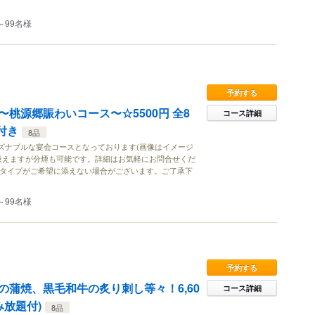
～99名様
予約する
桃源郷賑わいコース〜☆5500円 全8
コース詳細
付き
8品
ズナブルな宴会コースとなっております(画像はイメージ
が吸えますが分煙も可能です。詳細はお気軽にお問合せくだ
のタイプがご希望に添えない場合がございます。ご了承下
～99名様
予約する
の蒲焼、黒毛和牛の炙り刺し等々！6,60
コース詳細
み放題付)
8品