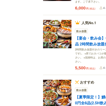
ます。ご了承下さい。
6,000
4
円
(税込)
人気No.1
飲み放題
【宴会・飲み会】〜
品 2時間飲み放題
2時間飲み放題付きのリー
です)。 ※席でおタバコ
さい。 ※混雑時は、お席
さい。
5,500
4
円
(税込)
おすすめ
飲み放題
【夏季限定！】鰻
0円全8品(2.5H飲