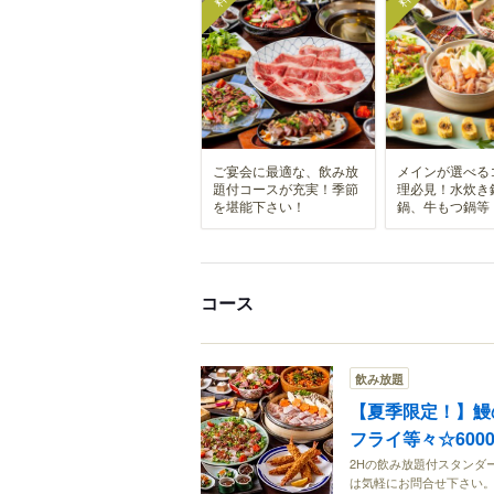
ご宴会に最適な、飲み放
メインが選べる
題付コースが充実！季節
理必見！水炊き
を堪能下さい！
鍋、牛もつ鍋等
コース
飲み放題
【夏季限定！】鰻
フライ等々☆600
2Hの飲み放題付スタンダ
は気軽にお問合せ下さい。