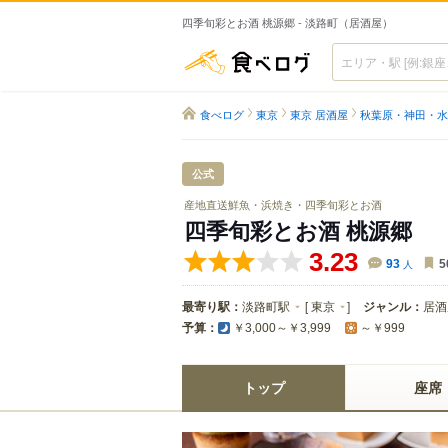
四季旬彩とお酒 桃源郷 - 淡路町（居酒屋）
食べログ
食べログ
東京
東京 居酒屋
秋葉原・神田・水
公式
産地直送鮮魚・浜焼き・四季旬彩とお酒
四季旬彩とお酒 桃源郷
3.23
93
人
5
最寄り駅：
淡路町駅
[
東京
]
ジャンル：
居酒
予算：
￥3,000～￥3,999
～￥999
トップ
座席