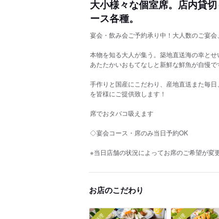
大小様々な個室席。店内貸切
ース各種。
宴会・飲み会ご予約承り中！大人数のご宴会
本物を知る大人が集う。築地直送海の幸とせ
あたたかいおもてなしと新鮮な鮮魚が自慢で
手作りと国産にこだわり、産地直送また毎日
を皆様にご提供致します！
席でおタバコ吸えます
◇宴会コース・席のみ当日予約OK
※当日店舗の状況によってお席のご希望が変
お店のこだわり
料理
料理