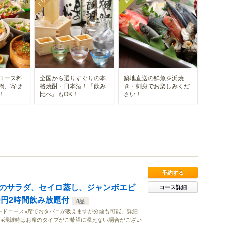
コース料
全国から選りすぐりの本
築地直送の鮮魚を浜焼
鍋、寄せ
格焼酎・日本酒！『飲み
き・刺身でお楽しみくだ
！
比べ』もOK！
さい！
予約する
のサラダ、セイロ蒸し、ジャンボエビ
コース詳細
0円2時間飲み放題付
8品
ードコース※席でおタバコが吸えますが分煙も可能。詳細
※混雑時はお席のタイプがご希望に添えない場合がござい