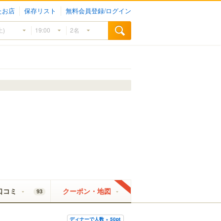
たお店
保存リスト
無料会員登録/ログイン
口コミ
クーポン・地図
93
ディナーで人数 × 50pt