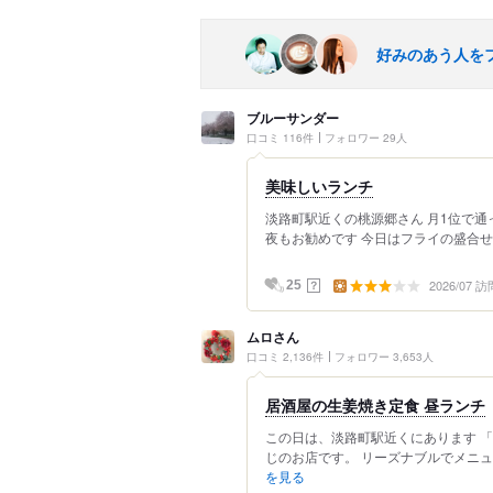
好みのあう人を
ブルーサンダー
口コミ 116件
フォロワー 29人
美味しいランチ
淡路町駅近くの桃源郷さん 月1位で通
夜もお勧めです 今日はフライの盛合せを
2026/07 訪
？
25
ムロさん
口コミ 2,136件
フォロワー 3,653人
居酒屋の生姜焼き定食 昼ランチ
この日は、淡路町駅近くにあります 「
じのお店です。 リーズナブルでメニュ
を見る