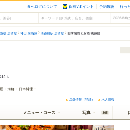
食べログについて
保有Vポイント
予約確認
行っ
道橋 居酒屋
神田 居酒屋
淡路町駅 居酒屋
四季旬彩とお酒 桃源郷
014
人
屋
海鮮
日本料理
店舗情報（詳細）
求人情報
メニュー・コース
写真
365