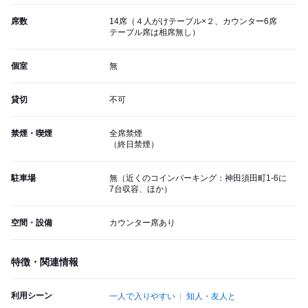
席数
14席（４人がけテーブル×２、カウンター6席
テーブル席は相席無し）
個室
無
貸切
不可
禁煙・喫煙
全席禁煙
（終日禁煙）
駐車場
無（近くのコインパーキング：神田須田町1-6に
7台収容、ほか）
空間・設備
カウンター席あり
特徴・関連情報
利用シーン
一人で入りやすい
知人・友人と