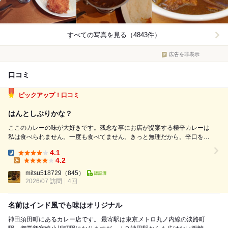
すべての写真を見る（4843件）
広告を非表示
口コミ
ピックアップ！口コミ
はんとしぶりかな？
ここのカレーの味が大好きです。残念な事にお店が提案する極辛カレーは
私は食べられません。一度も食べてません。きっと無理だから。辛口を常
に頼んでます。シャバシャバなルーで辛くなかった事は一度もありませ
4.1
ん。辛くなると旨味が増すそうです。危険過ぎて試せません。周りを見る
Dinner:
4.2
と普通に食べてるのですよねぇ。クリーム...
Lunch:
mitsu518729
（845）
2026/07 訪問
4回
名前はインド風でも味はオリジナル
神田須田町にあるカレー店です。 最寄駅は東京メトロ丸ノ内線の淡路町