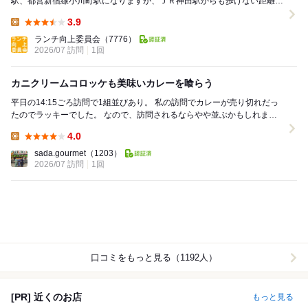
駅、都営新宿線小川町駅になりますが、ＪＲ神田駅からも歩けない距離で
はありません。 神田・神保町界隈はカ...
3.9
Lunch:
ランチ向上委員会
（7776）
2026/07 訪問
1回
カニクリームコロッケも美味いカレーを喰らう
平日の14:15ごろ訪問で1組並びあり。 私の訪問でカレーが売り切れだっ
たのでラッキーでした。 なので、訪問されるならやや並ぶかもしれませ
んが、14時前に行くのが良さそう。 ...
4.0
Lunch:
sada.gourmet
（1203）
2026/07 訪問
1回
口コミをもっと見る（1192人）
[PR] 近くのお店
もっと見る