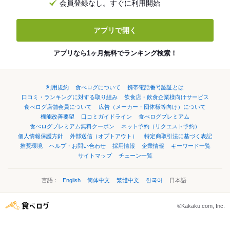
会員登録なし。すぐに利用開始
アプリで開く
アプリなら1ヶ月無料でランキング検索！
利用規約
食べログについて
携帯電話番号認証とは
口コミ・ランキングに対する取り組み
飲食店・飲食企業様向けサービス
食べログ店舗会員について
広告（メーカー・団体様等向け）について
機能改善要望
口コミガイドライン
食べログプレミアム
食べログプレミアム無料クーポン
ネット予約（リクエスト予約）
個人情報保護方針
外部送信（オプトアウト）
特定商取引法に基づく表記
推奨環境
ヘルプ・お問い合わせ
採用情報
企業情報
キーワード一覧
サイトマップ
チェーン一覧
言語：
English
简体中文
繁體中文
한국어
日本語
©Kakaku.com, Inc.