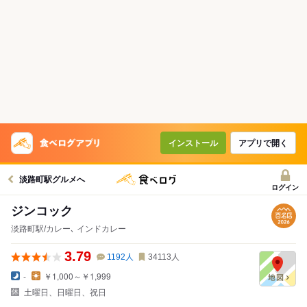
インストール
アプリで開く
淡路町駅グルメへ
ログイン
ジンコック
淡路町駅/カレー､ インドカレー
3.79
1192
人
34113
人
-
￥1,000～￥1,999
土曜日、日曜日、祝日