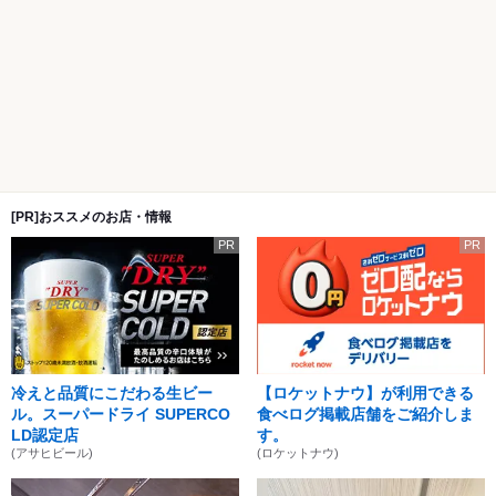
[PR]おススメのお店・情報
PR
PR
冷えと品質にこだわる生ビー
【ロケットナウ】が利用できる
ル。スーパードライ SUPERCO
食べログ掲載店舗をご紹介しま
LD認定店
す。
(アサヒビール)
(ロケットナウ)