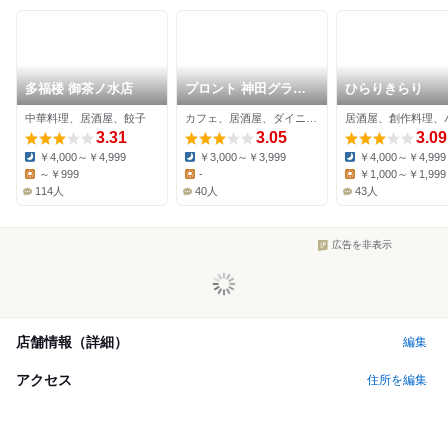
多福楼 御茶ノ水店
プロント 神田グラン
ひらりきらり
ドセントラルホテル店
中華料理、居酒屋、餃子
カフェ、居酒屋、ダイニングバー
居酒屋、創作料理、
3.31
3.05
3.09
￥4,000～￥4,999
￥3,000～￥3,999
￥4,000～￥4,999
Dinner:
Dinner:
Dinner:
～￥999
-
￥1,000～￥1,999
Lunch:
Lunch:
Lunch:
114人
40人
43人
広告を非表示
店舗情報（詳細）
編集
アクセス
住所を編集