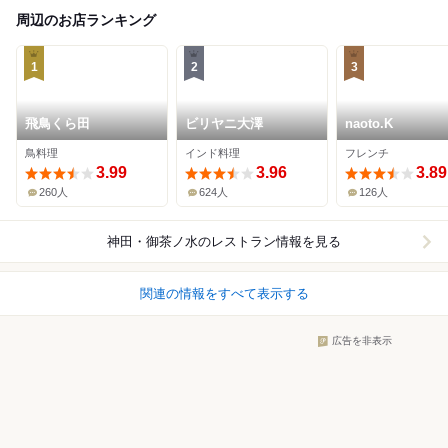
周辺のお店ランキング
1
2
3
飛鳥くら田
ビリヤニ大澤
naoto.K
鳥料理
インド料理
フレンチ
3.99
3.96
3.89
260人
624人
126人
神田・御茶ノ水
のレストラン情報を見る
関連の情報をすべて表示する
広告を非表示