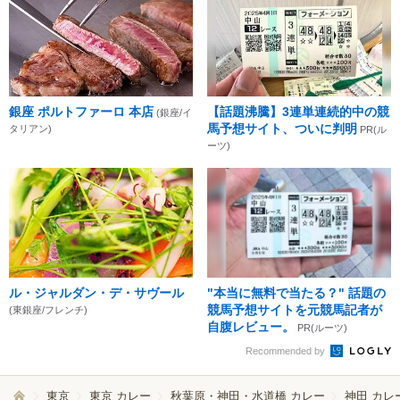
銀座 ポルトファーロ 本店
【話題沸騰】3連単連続的中の競
(銀座/イ
馬予想サイト、ついに判明
タリアン)
PR(ル
ーツ)
ル・ジャルダン・デ・サヴール
"本当に無料で当たる？" 話題の
競馬予想サイトを元競馬記者が
(東銀座/フレンチ)
自腹レビュー。
PR(ルーツ)
Recommended by
東京
東京 カレー
秋葉原・神田・水道橋 カレー
神田 カレ