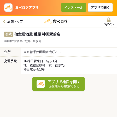
インストール
アプリで開く
店舗トップ
ログイン
個室居酒屋 番屋 神田駅前店
公式
神田駅/居酒屋､ 海鮮､ 焼き鳥
住所
東京都千代田区鍛冶町2-9-3
交通手段
JR神田駅東口 徒歩1分
地下鉄銀座線神田駅 徒歩2分
神田駅から109m
アプリで地図を開く
現在地から検索できる