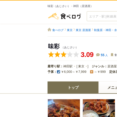
味彩（あじさい） - 神田（居酒屋）
食べログ
食べログ
東京
東京 居酒屋
秋葉原・神田・水
味彩
（あじさい）
3.09
55
人
9
最寄り駅：
神田駅
[
東京
]
ジャンル：
居酒屋
予算：
定休
￥6,000～￥7,999
～￥999
トップ
メニ