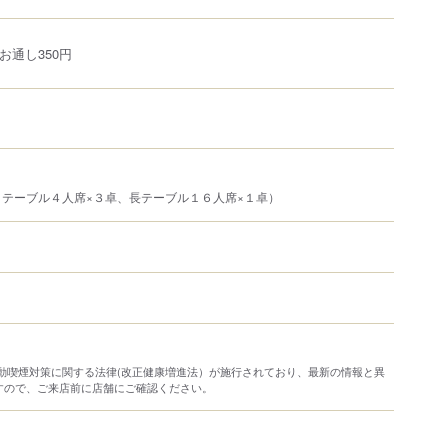
お通し350円
テーブル４人席×３卓、長テーブル１６人席×１卓）
り受動喫煙対策に関する法律(改正健康増進法）が施行されており、最新の情報と異
すので、ご来店前に店舗にご確認ください。