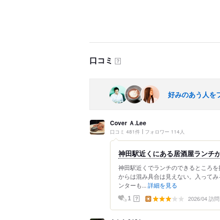
口コミ
？
好みのあう人を
Cover Ａ.Lee
口コミ 481件
フォロワー 114人
神田駅近くにある居酒屋ランチ
神田駅近くでランチのできるところを
からは混み具合は見えない。入ってみ
ンターも...
詳細を見る
2026/04 訪問
？
1