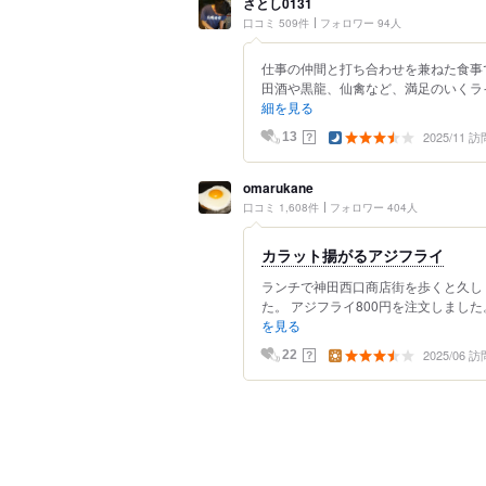
さとし0131
口コミ 509件
フォロワー 94人
仕事の仲間と打ち合わせを兼ねた食事
田酒や黒龍、仙禽など、満足のいくライ
細を見る
2025/11 訪
？
13
omarukane
口コミ 1,608件
フォロワー 404人
カラット揚がるアジフライ
ランチで神田西口商店街を歩くと久し
た。 アジフライ800円を注文しました
を見る
2025/06 訪
？
22