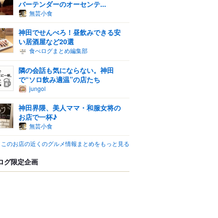
バーテンダーのオーセンテ...
無芸小食
神田でせんべろ！昼飲みできる安
い居酒屋など20選
食べログまとめ編集部
隣の会話も気にならない。神田
で“ソロ飲み適温”の店たち
jungol
神田界隈、美人ママ・和服女将の
お店で一杯♪
無芸小食
このお店の近くのグルメ情報まとめをもっと見る
ログ限定企画