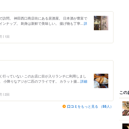
で訪問。 神田西口商店街にある居酒屋。 日本酒が豊富で
ンナップ。 刺身は新鮮で美味しい。 揚げ物も丁寧...
詳
問
1回
く行っていない このお店に目が入りランチに利用しまし
。 小降りなアジが二匹のフライです。 カラット揚...
詳細
この
問
2回
口コミ
をもっと見る （
55
人）