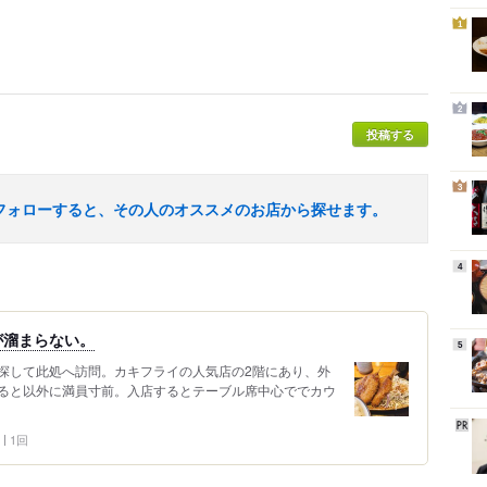
1
2
投稿する
3
フォローすると、その人のオススメのお店から探せます。
4
が溜まらない。
5
探して此処へ訪問。カキフライの人気店の2階にあり、外
ると以外に満員寸前。入店するとテーブル席中心ででカウ
1回