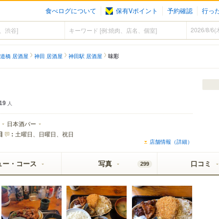
食べログについて
保有Vポイント
予約確認
行っ
道橋 居酒屋
神田 居酒屋
神田駅 居酒屋
味彩
19
人
日本酒バー
日
：
土曜日、日曜日、祝日
店舗情報（詳細）
ュー・コース
写真
口コミ
299