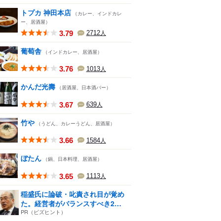
トプカ 神田本店
（カレー、インドカレ
ー、居酒屋）
3.79
2712
人
葡萄舎
（インドカレー、居酒屋）
3.76
1013
人
かんだ光壽
（居酒屋、日本酒バー）
3.67
639
人
竹や
（うどん、カレーうどん、居酒屋）
3.66
1584
人
ぼたん
（鍋、日本料理、居酒屋）
3.65
1113
人
稲盛氏に論破・叱責され目が覚め
た。経営者がバランスすべき2
つ...
PR（ビズヒント）