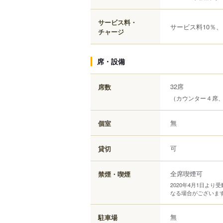
サービス料・
サービス料10％、
チャージ
席・設備
32席
席数
（カウンター４席、
無
個室
可
貸切
全席喫煙可
禁煙・喫煙
2020年4月1日よ
なる場合がございま
無
駐車場