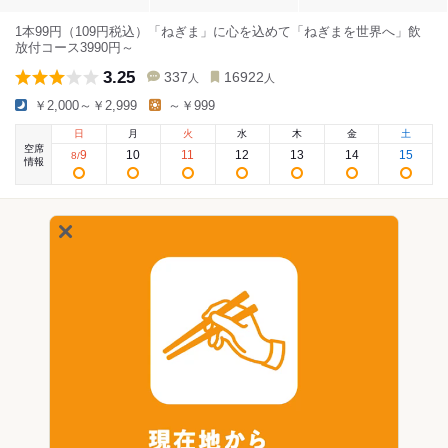
1本99円（109円税込）「ねぎま」に心を込めて「ねぎまを世界へ」飲
放付コース3990円～
3.25
337
16922
人
人
￥2,000～￥2,999
～￥999
日
月
火
水
木
金
土
空席
9
10
11
12
13
14
15
8
/
情報