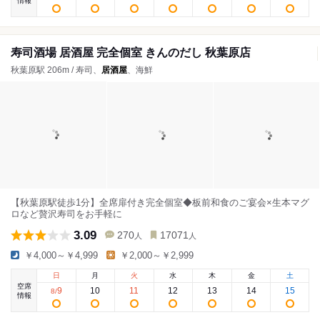
情報
寿司酒場 居酒屋 完全個室 きんのだし 秋葉原店
秋葉原駅 206m / 寿司、
居酒屋
、海鮮
【秋葉原駅徒歩1分】全席扉付き完全個室◆板前和食のご宴会×生本マグ
ロなど贅沢寿司をお手軽に
3.09
270
17071
人
人
￥4,000～￥4,999
￥2,000～￥2,999
日
月
火
水
木
金
土
空席
9
10
11
12
13
14
15
8
/
情報