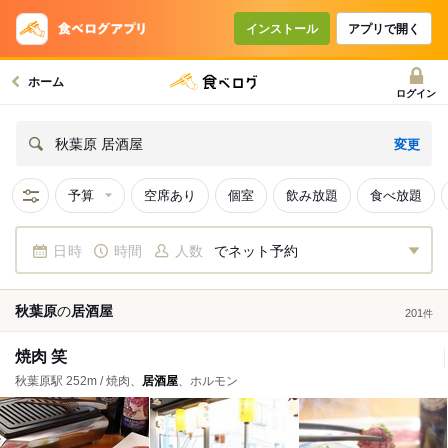
インストール
アプリで開く
ホーム
ログイン
変更
秋葉原 居酒屋
予算
空席あり
個室
飲み放題
食べ放題
日時
時間
人数
でネット予約
秋葉原
の
居酒屋
201
件
焼肉 笑
秋葉原駅 252m / 焼肉、
居酒屋
、ホルモン