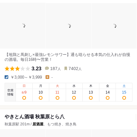
【地鶏と馬刺し×最強レモンサワー】通も唸らせる本気の仕入れが自慢
の酒場。毎日16時〜営業！
3.23
187
7402
人
人
￥3,000～￥3,999
-
日
月
火
水
木
金
土
空席
9
10
11
12
13
14
15
8
/
情報
やきとん酒場 秋葉原とら八
秋葉原駅 201m /
居酒屋
、もつ焼き、焼き鳥