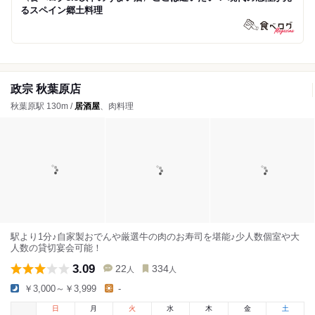
るスペイン郷土料理
政宗 秋葉原店
秋葉原駅 130m /
居酒屋
、肉料理
駅より1分♪自家製おでんや厳選牛の肉のお寿司を堪能♪少人数個室や大
人数の貸切宴会可能！
3.09
22
334
人
人
￥3,000～￥3,999
-
日
月
火
水
木
金
土