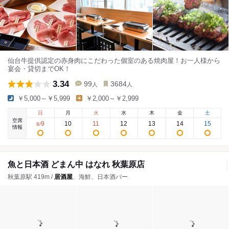
仙台牛提供認定の赤身肉にこだわった個室のある焼肉屋！お一人様から
宴会・貸切までOK！
3.34
99
3684
人
人
￥5,000～￥5,999
￥2,000～￥2,999
日
月
火
水
木
金
土
空席
9
10
11
12
13
14
15
8
/
情報
魚と日本酒 どまん中 はなれ 秋葉原店
秋葉原駅 419m /
居酒屋
、海鮮、日本酒バー