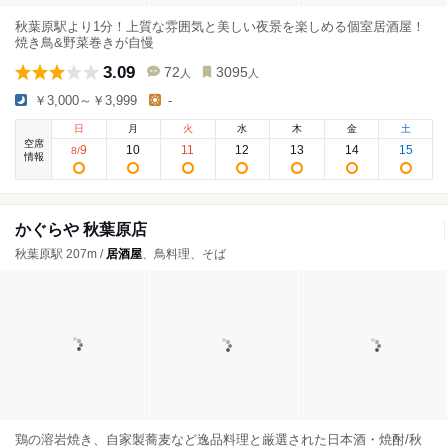
秋葉原駅より1分！上質な雰囲気と美しい夜景を楽しめる個室居酒屋！
焼き鳥&野菜巻きが自慢
3.09
72
3095
人
人
￥3,000～￥3,999
-
日
月
火
水
木
金
土
空席
9
10
11
12
13
14
15
8
/
情報
かぐらや 秋葉原店
秋葉原駅 207m /
居酒屋
、鳥料理、そば
鶏の溶岩焼き、自家製蕎麦など逸品料理と厳選された日本酒・焼酎/秋