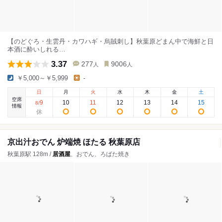
【のどぐろ・生雲丹・カワハギ・烏賊刺し】秋葉原どまん中で海鮮と日
本酒に酔いしれる…
3.37
277
9006
人
人
￥5,000～￥5,999
-
日
月
火
水
木
金
土
空席
9
10
11
12
13
14
15
8
/
情報
京出汁おでん 炉端焼 ほたる 秋葉原店
秋葉原駅 128m /
居酒屋
、おでん、ろばた焼き