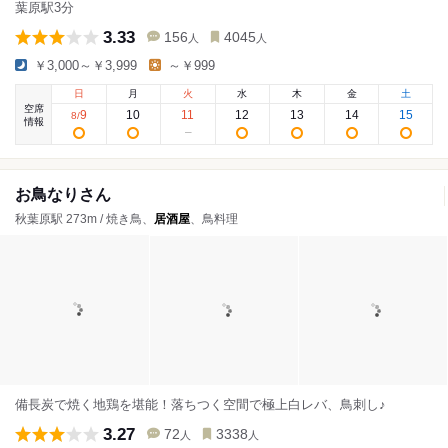
葉原駅3分
3.33
156
4045
人
人
￥3,000～￥3,999
～￥999
日
月
火
水
木
金
土
空席
9
10
11
12
13
14
15
8
/
情報
お鳥なりさん
秋葉原駅 273m / 焼き鳥、
居酒屋
、鳥料理
備長炭で焼く地鶏を堪能！落ちつく空間で極上白レバ、鳥刺し♪
3.27
72
3338
人
人