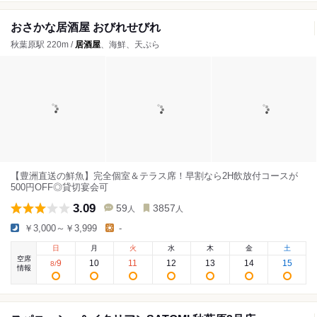
おさかな居酒屋 おびれせびれ
秋葉原駅 220m /
居酒屋
、海鮮、天ぷら
【豊洲直送の鮮魚】完全個室＆テラス席！早割なら2H飲放付コースが
500円OFF◎貸切宴会可
3.09
59
3857
人
人
￥3,000～￥3,999
-
日
月
火
水
木
金
土
空席
9
10
11
12
13
14
15
8
/
情報