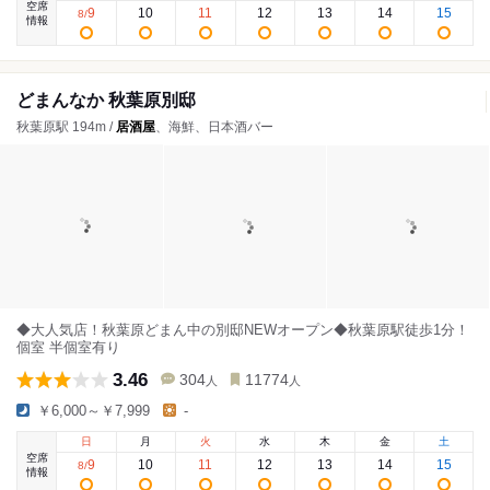
空席
9
10
11
12
13
14
15
8
/
情報
どまんなか 秋葉原別邸
秋葉原駅 194m /
居酒屋
、海鮮、日本酒バー
◆大人気店！秋葉原どまん中の別邸NEWオープン◆秋葉原駅徒歩1分！
個室 半個室有り
3.46
304
11774
人
人
￥6,000～￥7,999
-
日
月
火
水
木
金
土
空席
9
10
11
12
13
14
15
8
/
情報