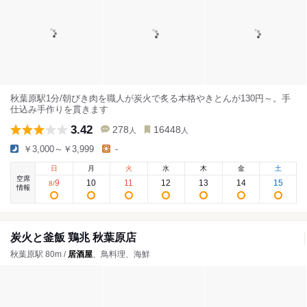
秋葉原駅1分/朝びき肉を職人が炭火で炙る本格やきとんが130円～。手
仕込み手作りを貫きます
3.42
278
16448
人
人
￥3,000～￥3,999
-
日
月
火
水
木
金
土
空席
9
10
11
12
13
14
15
8
/
情報
炭火と釜飯 鶏兆 秋葉原店
秋葉原駅 80m /
居酒屋
、鳥料理、海鮮