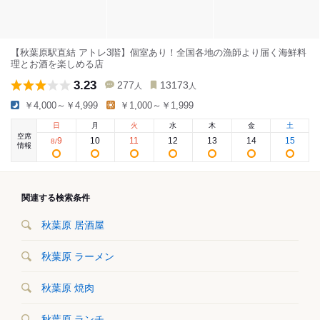
【秋葉原駅直結 アトレ3階】個室あり！全国各地の漁師より届く海鮮料
理とお酒を楽しめる店
3.23
277
13173
人
人
￥4,000～￥4,999
￥1,000～￥1,999
日
月
火
水
木
金
土
空席
9
10
11
12
13
14
15
8
/
情報
関連する検索条件
秋葉原 居酒屋
秋葉原 ラーメン
秋葉原 焼肉
秋葉原 ランチ