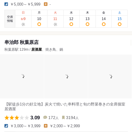
￥5,000～￥5,999
-
日
月
火
水
木
金
土
空席
9
10
11
12
13
14
15
8
/
情報
串治郎 秋葉原店
秋葉原駅 129m /
居酒屋
、焼き鳥、鍋
【駅徒歩1分の好立地】炭火で焼いた串料理と旬の野菜巻きの全席個室
居酒屋
3.09
172
3194
人
人
￥3,000～￥3,999
￥2,000～￥2,999