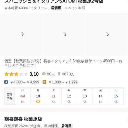
スパニッシュ＆イタリアンSATOMI 秋葉原2号店
岩本町駅 403m / イタリアン、
居酒屋
、スペイン料理
個室【秋葉原徒歩3分】宴会イタリアン2.5H飲放題付コース4500円～お
早目のご予約にて！
3.10
86
4879
人
人
￥4,000～￥4,999
￥1,000～￥1,999
日
月
火
水
木
金
土
空席
9
10
11
12
13
14
15
8
/
情報
鶏喜鶏喜 秋葉原店
秋葉原駅 262m / 焼き鳥、馬肉料理、
居酒屋