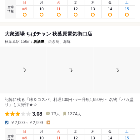
日
月
火
水
木
金
土
空席
9
10
11
12
13
14
15
8
/
情報
大衆酒場 ちばチャン 秋葉原電気街口店
秋葉原駅 156m /
居酒屋
、焼き鳥、海鮮
記憶に残る「味＆コスパ」料理100円～/一升瓶1,980円～ 名物「バカ盛
り」も大好評★☆
3.08
73
1374
人
人
￥2,000～￥2,999
-
日
月
火
水
木
金
土
空席
9
10
11
12
13
14
15
8
/