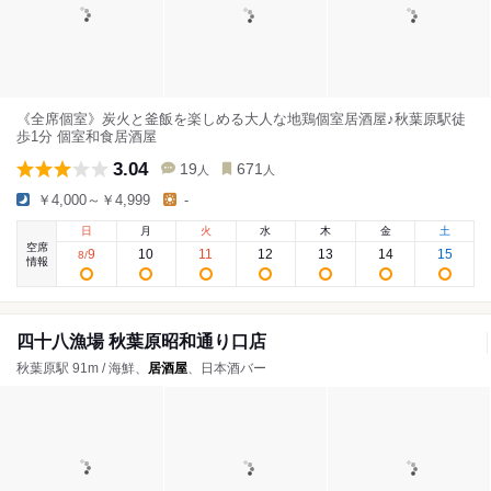
《全席個室》炭火と釜飯を楽しめる大人な地鶏個室居酒屋♪秋葉原駅徒
歩1分 個室和食居酒屋
3.04
19
671
人
人
￥4,000～￥4,999
-
日
月
火
水
木
金
土
空席
9
10
11
12
13
14
15
8
/
情報
四十八漁場 秋葉原昭和通り口店
秋葉原駅 91m / 海鮮、
居酒屋
、日本酒バー