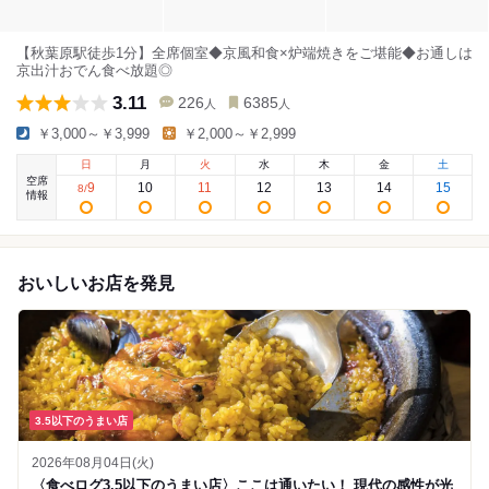
【秋葉原駅徒歩1分】全席個室◆京風和食×炉端焼きをご堪能◆お通しは
京出汁おでん食べ放題◎
3.11
226
6385
人
人
￥3,000～￥3,999
￥2,000～￥2,999
日
月
火
水
木
金
土
空席
9
10
11
12
13
14
15
8
/
情報
おいしいお店を発見
3.5以下のうまい店
2026年08月04日(火)
〈食べログ3.5以下のうまい店〉ここは通いたい！ 現代の感性が光