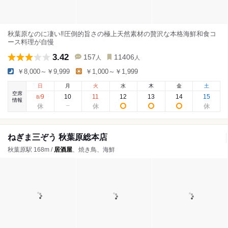
秋葉原なのに凄い‼️圧倒的旨さの極上天然素材の贅沢な本格海鮮和食コ
ース料理が自慢
3.42
157
11406
人
人
￥8,000～￥9,999
￥1,000～￥1,999
日
月
火
水
木
金
土
空席
9
10
11
12
13
14
15
8
/
情報
ねぎま三ぞう 秋葉原総本店
秋葉原駅 168m /
居酒屋
、焼き鳥、海鮮