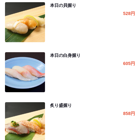
本日の貝握り
528
円
本日の白身握り
605
円
炙り盛握り
858
円