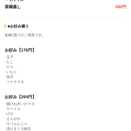
茶碗蒸し
380
円
■お好み握り
各種2貫でのご用意です｡
お好み【176円】
･玉子
･たこ
･ナス
･いなり
･塩辛
･ツナサラダ
お好み【264円】
･揚げねぎいかマヨ
･ヤリイカ
･げそ
･えんがわ
･タコもんじゃ
･漬けまぐろ納豆