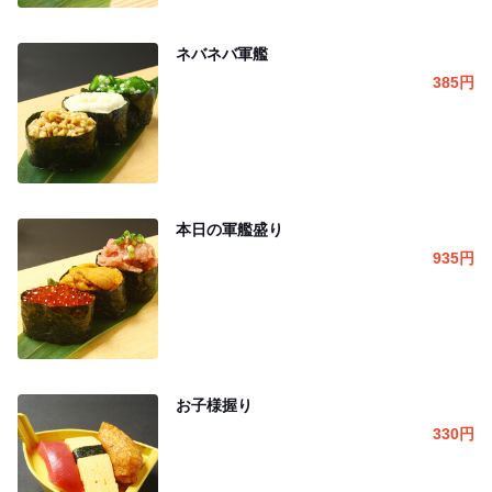
ネバネバ軍艦
385
円
本日の軍艦盛り
935
円
お子様握り
330
円