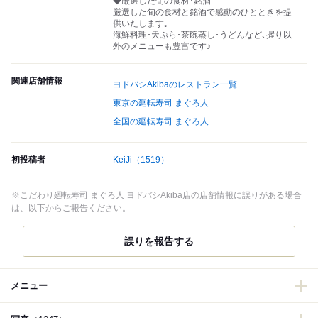
◆厳選した旬の食材･銘酒
厳選した旬の食材と銘酒で感動のひとときを提
供いたします｡
海鮮料理･天ぷら･茶碗蒸し･うどんなど､握り以
外のメニューも豊富です♪
関連店舗情報
ヨドバシAkibaのレストラン一覧
東京の廻転寿司 まぐろ人
全国の廻転寿司 まぐろ人
初投稿者
KeiJi
（1519）
※こだわり廻転寿司 まぐろ人 ヨドバシAkiba店の店舗情報に誤りがある場合
は、以下からご報告ください。
誤りを報告する
メニュー