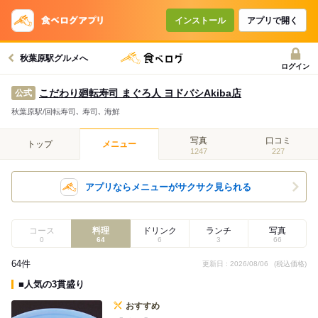
インストール
アプリで開く
秋葉原駅グルメへ
ログイン
こだわり廻転寿司 まぐろ人 ヨドバシAkiba店
公式
秋葉原駅/回転寿司､ 寿司､ 海鮮
写真
口コミ
トップ
メニュー
1247
227
アプリならメニューがサクサク見られる
コース
料理
ドリンク
ランチ
写真
0
64
6
3
66
64件
更新日 : 2026/08/06
(税込価格)
■人気の3貫盛り
おすすめ