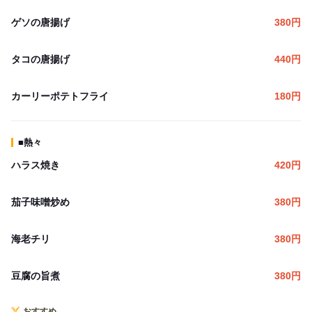
ゲソの唐揚げ
380
円
タコの唐揚げ
440
円
カーリーポテトフライ
180
円
■熱々
ハラス焼き
420
円
茄子味噌炒め
380
円
海老チリ
380
円
豆腐の旨煮
380
円
おすすめ