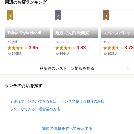
周辺のお店ランキング
1
2
3
Tokyo Style Noodle
麺処 ほん田 秋葉原本
スパイスパレッ
ほたて日和
店
つけ麺
ラーメン
カレー
3.85
3.83
3.78
1405人
3644人
1035人
秋葉原
のレストラン情報を見る
ランチのお店を探す
子連れでランチができるお店
ランチで使える和食のお店
ランチができる日曜営業のお店
関連の情報をすべて表示する