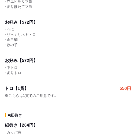
･赤エビ炙りマヨ
･炙りほたてマヨ
お好み【572円】
･うに
･びっくりネギトロ
･金目鯛
･数の子
お好み【572円】
･中トロ
･炙りトロ
トロ【1貫】
550
円
※こちらは1貫でのご用意です｡
■細巻き
細巻き【264円】
･カッパ巻