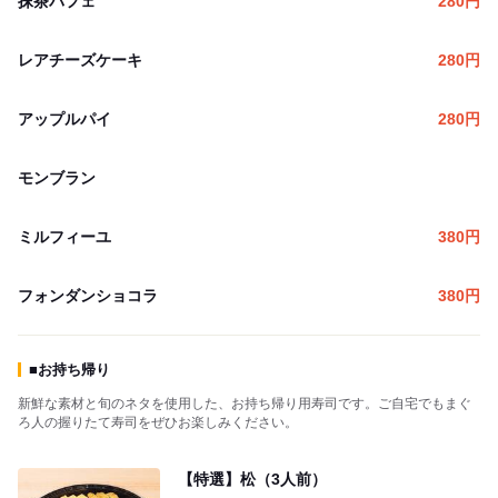
抹茶パフェ
280
円
レアチーズケーキ
280
円
アップルパイ
280
円
モンブラン
ミルフィーユ
380
円
フォンダンショコラ
380
円
■お持ち帰り
新鮮な素材と旬のネタを使用した、お持ち帰り用寿司です。ご自宅でもまぐ
ろ人の握りたて寿司をぜひお楽しみください。
【特選】松（3人前）