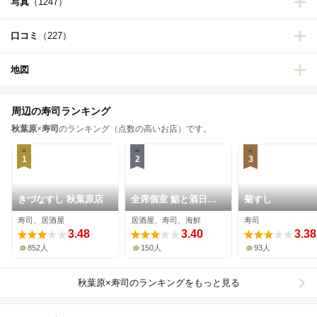
写真
（1247）
口コミ
（227）
地図
周辺の寿司ランキング
秋葉原
×
寿司
のランキング（点数の高いお店）です。
1
2
3
きづなすし 秋葉原店
全席個室 鮨と酒日和
菊すし
ととうお 秋葉原駅前
寿司、居酒屋
居酒屋、寿司、海鮮
寿司
店
3.48
3.40
3.38
852人
150人
93人
秋葉原×寿司
のランキングをもっと見る