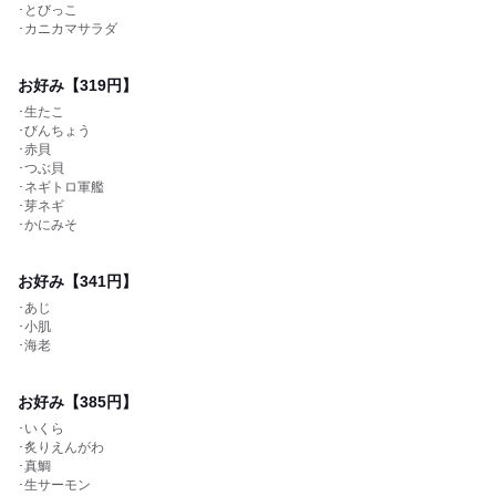
･とびっこ
･カニカマサラダ
お好み【319円】
･生たこ
･びんちょう
･赤貝
･つぶ貝
･ネギトロ軍艦
･芽ネギ
･かにみそ
お好み【341円】
･あじ
･小肌
･海老
お好み【385円】
･いくら
･炙りえんがわ
･真鯛
･生サーモン