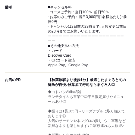
備考
■キャンセル料
･コースご予約：当日100％･前日50％
･お席のみご予約：当日3,000円(1名様あたり)･前
日0円
･キャンセルは2日前の23時まで､人数変更は前日
の23時までにお願いいたします｡
ーーーーーーーーーーーーーーーーーーーーー
ーー
■その他支払い方法
・カード
Discover Card
・QRコード決済
Apple Pay、Google Pay
お店のPR
【秋葉原駅より徒歩1分】厳選したまぐろと旬の
鮮魚が自慢♪秋葉原で寿司ならまぐろ人◎
◆ヨドバシAkiba8階
ランチタイムも営業中◎平日限定握りやメニュ
ーもあり◎
◆握りは1貫165円～リーズナブルに取り揃えて
おります◎
人気のサーモンや本マグロの握り･ウニ軍艦など
新鮮なネタを楽しめます♪ご家族連れも大歓迎♪