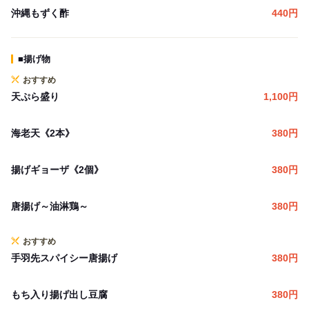
沖縄もずく酢
440
円
■揚げ物
おすすめ
天ぷら盛り
1,100
円
海老天《2本》
380
円
揚げギョーザ《2個》
380
円
唐揚げ～油淋鶏～
380
円
おすすめ
手羽先スパイシー唐揚げ
380
円
もち入り揚げ出し豆腐
380
円