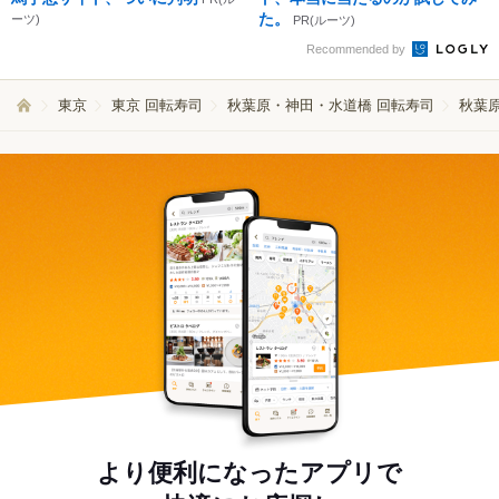
た。
ーツ)
PR(ルーツ)
Recommended by
東京
東京 回転寿司
秋葉原・神田・水道橋 回転寿司
秋葉原
より便利になったアプリで