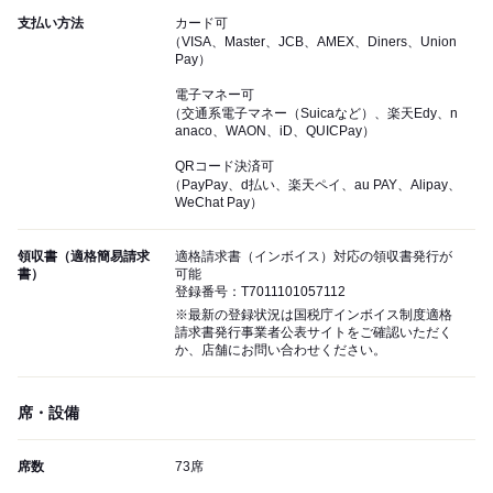
支払い方法
カード可
（VISA、Master、JCB、AMEX、Diners、Union
Pay）
電子マネー可
（交通系電子マネー（Suicaなど）、楽天Edy、n
anaco、WAON、iD、QUICPay）
QRコード決済可
（PayPay、d払い、楽天ペイ、au PAY、Alipay、
WeChat Pay）
領収書（適格簡易請求
適格請求書（インボイス）対応の領収書発行が
書）
可能
登録番号：T7011101057112
※最新の登録状況は国税庁インボイス制度適格
請求書発行事業者公表サイトをご確認いただく
か、店舗にお問い合わせください。
席・設備
席数
73席