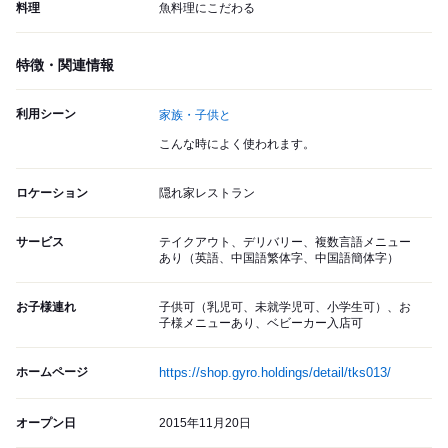
料理
魚料理にこだわる
特徴・関連情報
利用シーン
家族・子供と
こんな時によく使われます。
ロケーション
隠れ家レストラン
サービス
テイクアウト、デリバリー、複数言語メニュー
あり（英語、中国語繁体字、中国語簡体字）
お子様連れ
子供可（乳児可、未就学児可、小学生可）、お
子様メニューあり、ベビーカー入店可
ホームページ
https://shop.gyro.holdings/detail/tks013/
オープン日
2015年11月20日