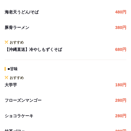
海老天うどん/そば
480
円
豚骨ラーメン
380
円
おすすめ
【沖縄直送】冷やしもずくそば
680
円
■甘味
おすすめ
大学芋
180
円
フローズンマンゴー
280
円
ショコラケーキ
280
円