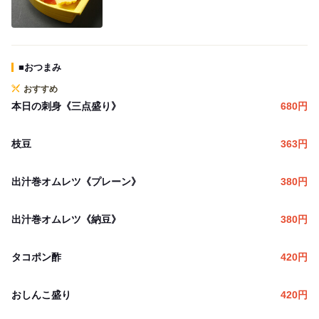
■おつまみ
おすすめ
本日の刺身《三点盛り》
680
円
枝豆
363
円
出汁巻オムレツ《プレーン》
380
円
出汁巻オムレツ《納豆》
380
円
タコポン酢
420
円
おしんこ盛り
420
円