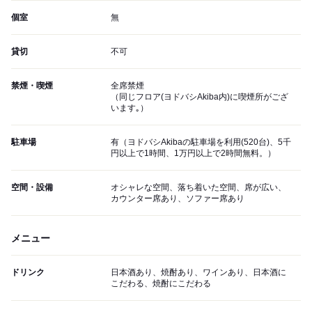
個室
無
貸切
不可
禁煙・喫煙
全席禁煙
（同じフロア(ヨドバシAkiba内)に喫煙所がござ
います｡）
駐車場
有（ヨドバシAkibaの駐車場を利用(520台)、5千
円以上で1時間、1万円以上で2時間無料。）
空間・設備
オシャレな空間、落ち着いた空間、席が広い、
カウンター席あり、ソファー席あり
メニュー
ドリンク
日本酒あり、焼酎あり、ワインあり、日本酒に
こだわる、焼酎にこだわる