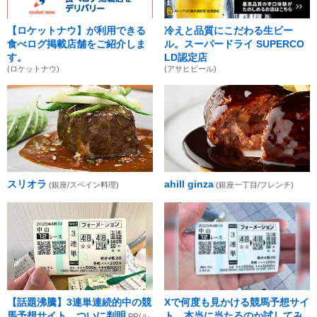
【ロケットナウ】が利用できる
冷えと品質にこだわる生ビー
食べログ掲載店舗をご紹介しま
ル。スーパードライ SUPERCO
す。
LD認定店
(ロケットナウ)
(アサヒビール)
スリオラ
ahill ginza
(銀座/スペイン料理)
(銀座一丁目/フレンチ)
【話題沸騰】3連単連続的中の競
Xで何度も見かける競馬予想サイ
馬予想サイト、ついに判明
ト、本当に当たるのか試してみ
PR(ル