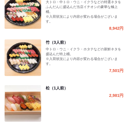
大トロ・中トロ・ウニ・イクラなどの特選ネタを
ふんだんに盛込んだ当店イチオシの豪華な極上
桶。
※入荷状況により内容が変わる場合がございま
す。
8,942
円
竹（3人前）
中トロ・ウニ・イクラ・ホタテなどの新鮮ネタを
盛込んだ特上桶。
※入荷状況により内容が変わる場合がございま
す。
7,501
円
松（1人前）
2,981
円