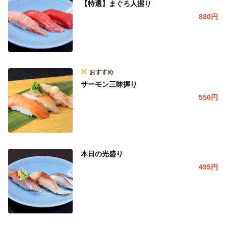
【特選】まぐろ人握り
880
円
おすすめ
サーモン三昧握り
550
円
本日の光盛り
495
円