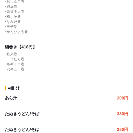
･おしんこ巻
･納豆巻
･高菜明太巻
･梅しそ巻
･なみだ巻
･玉子巻
･かんぴょう巻
細巻き【418円】
･鉄火巻
･トロたく巻
･ネギトロ巻
･穴キュー巻
■麺･汁
あら汁
200
円
たぬきうどん/そば
380
円
たぬきうどん/そば
380
円