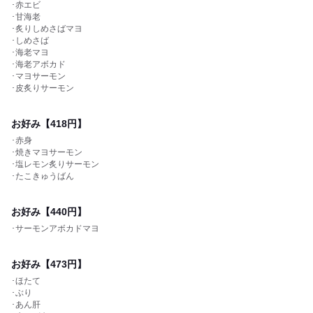
･赤エビ
･甘海老
･炙りしめさばマヨ
･しめさば
･海老マヨ
･海老アボカド
･マヨサーモン
･皮炙りサーモン
お好み【418円】
･赤身
･焼きマヨサーモン
･塩レモン炙りサーモン
･たこきゅうばん
お好み【440円】
･サーモンアボカドマヨ
お好み【473円】
･ほたて
･ぶり
･あん肝