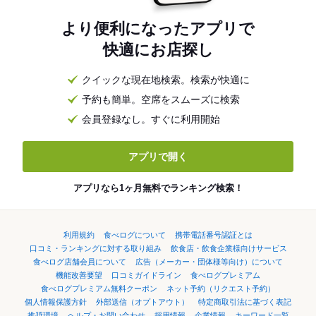
より便利になったアプリで
快適にお店探し
クイックな現在地検索。検索が快適に
予約も簡単。空席をスムーズに検索
会員登録なし。すぐに利用開始
アプリで開く
アプリなら1ヶ月無料でランキング検索！
利用規約
食べログについて
携帯電話番号認証とは
口コミ・ランキングに対する取り組み
飲食店・飲食企業様向けサービス
食べログ店舗会員について
広告（メーカー・団体様等向け）について
機能改善要望
口コミガイドライン
食べログプレミアム
食べログプレミアム無料クーポン
ネット予約（リクエスト予約）
個人情報保護方針
外部送信（オプトアウト）
特定商取引法に基づく表記
推奨環境
ヘルプ・お問い合わせ
採用情報
企業情報
キーワード一覧