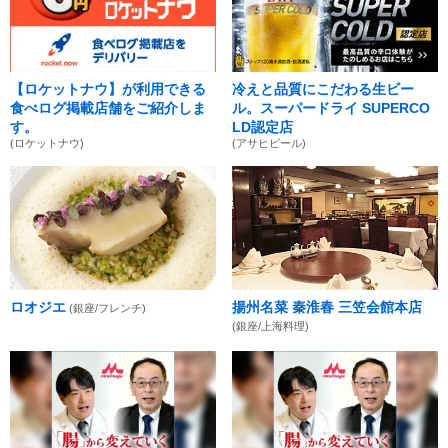
【ロケットナウ】が利用できる
冷えと品質にこだわる生ビー
食べログ掲載店舗をご紹介しま
ル。スーパードライ SUPERCO
す。
LD認定店
(ロケットナウ)
(アサヒビール)
ロオジエ
揚州名菜 秦淮春 三笠会館本店
(銀座/フレンチ)
(銀座/上海料理)