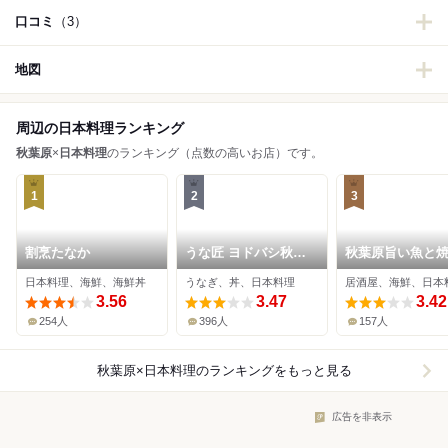
口コミ
（3）
地図
周辺の日本料理ランキング
秋葉原
×
日本料理
のランキング（点数の高いお店）です。
1
2
3
割烹たなか
うな匠 ヨドバシ秋葉
秋葉原旨い魚と焼
原店
地酒 美味研鑽 TE
日本料理、海鮮、海鮮丼
うなぎ、丼、日本料理
居酒屋、海鮮、日本
3.56
3.47
3.42
254人
396人
157人
秋葉原×日本料理
のランキングをもっと見る
広告を非表示