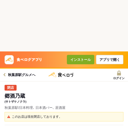
インストール
アプリで開く
秋葉原駅グルメへ
ログイン
郷酒乃蔵
(サトザケノクラ)
秋葉原駅/日本料理､ 日本酒バー､ 居酒屋
このお店は現在閉店しております。