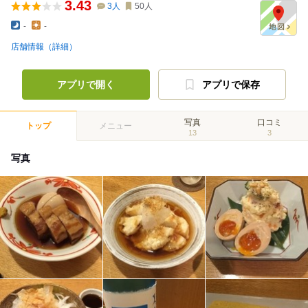
3.43
3
人
50
人
-
-
店舗情報（詳細）
アプリで開く
アプリで保存
写真
口コミ
トップ
メニュー
13
3
写真