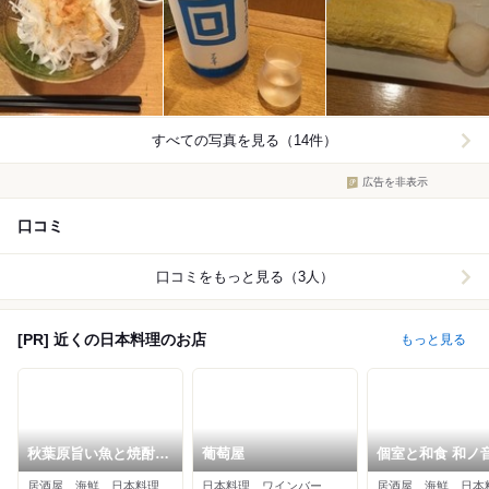
すべての写真を見る（14件）
広告を非表示
口コミ
口コミをもっと見る（3人）
[PR] 近くの日本料理のお店
もっと見る
秋葉原旨い魚と焼酎.
葡萄屋
個室と和食 和ノ音 
地酒 美味研鑽 TETSU
葉原店
居酒屋、海鮮、日本料理
日本料理、ワインバー、海鮮
居酒屋、海鮮、日本