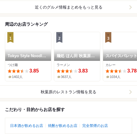
近くのグルメ情報まとめをもっと見る
周辺のお店ランキング
1
2
3
Tokyo Style Noodle
麺処 ほん田 秋葉原本
スパイスパレッ
ほたて日和
店
つけ麺
ラーメン
カレー
3.85
3.83
3.78
1402人
3637人
1034人
秋葉原
のレストラン情報を見る
こだわり・目的からお店を探す
日本酒が飲めるお店
焼酎が飲めるお店
完全禁煙のお店