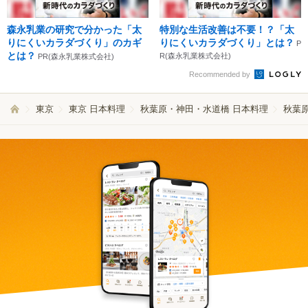
森永乳業の研究で分かった「太
特別な生活改善は不要！？「太
りにくいカラダづくり」のカギ
りにくいカラダづくり」とは？
P
とは？
R(森永乳業株式会社)
PR(森永乳業株式会社)
Recommended by
東京
東京 日本料理
秋葉原・神田・水道橋 日本料理
秋葉原