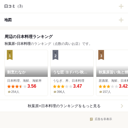
口コミ
（3）
地図
周辺の日本料理ランキング
秋葉原
×
日本料理
のランキング（点数の高いお店）です。
1
2
3
割烹たなか
うな匠 ヨドバシ秋葉
秋葉原旨い魚と焼
原店
地酒 美味研鑽 TE
日本料理、海鮮、海鮮丼
うなぎ、丼、日本料理
居酒屋、海鮮、日本
3.56
3.47
3.42
254人
396人
157人
秋葉原×日本料理
のランキングをもっと見る
広告を非表示