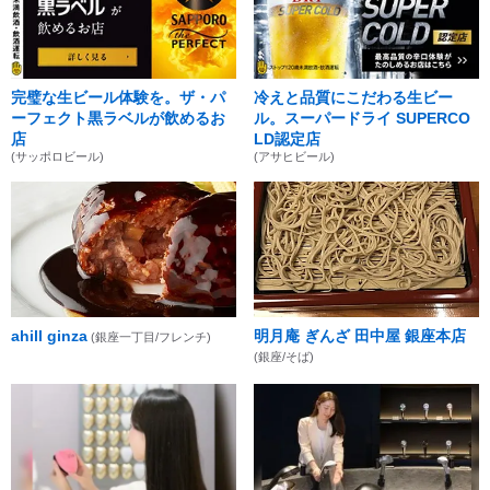
完璧な生ビール体験を。ザ・パ
冷えと品質にこだわる生ビー
ーフェクト黒ラベルが飲めるお
ル。スーパードライ SUPERCO
店
LD認定店
(サッポロビール)
(アサヒビール)
ahill ginza
明月庵 ぎんざ 田中屋 銀座本店
(銀座一丁目/フレンチ)
(銀座/そば)