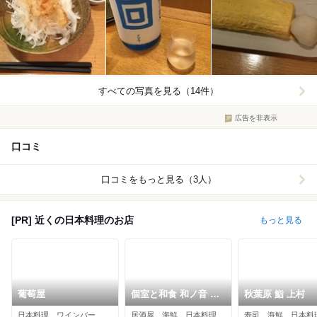
すべての写真を見る（14件）
広告を非表示
口コミ
口コミをもっと見る（3人）
[PR] 近くの日本料理のお店
もっと見る
葡萄屋
個室と和食 和ノ音 秋
秋葉原 鮨 上村
葉原店
日本料理、ワインバー、海鮮
居酒屋、海鮮、日本料理
寿司、海鮮、日本料