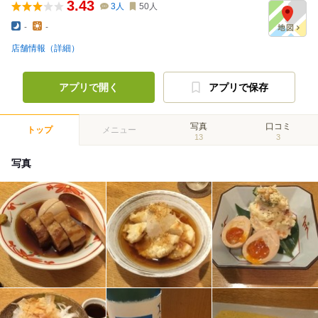
3.43
3
人
50
人
-
-
店舗情報（詳細）
アプリで開く
アプリで保存
写真
口コミ
トップ
メニュー
13
3
写真