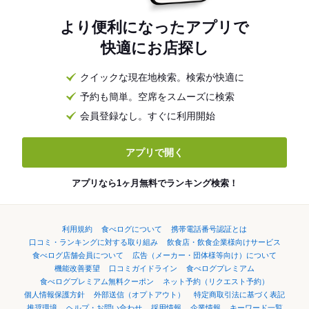
より便利になったアプリで
快適にお店探し
クイックな現在地検索。検索が快適に
予約も簡単。空席をスムーズに検索
会員登録なし。すぐに利用開始
アプリで開く
アプリなら1ヶ月無料でランキング検索！
利用規約
食べログについて
携帯電話番号認証とは
口コミ・ランキングに対する取り組み
飲食店・飲食企業様向けサービス
食べログ店舗会員について
広告（メーカー・団体様等向け）について
機能改善要望
口コミガイドライン
食べログプレミアム
食べログプレミアム無料クーポン
ネット予約（リクエスト予約）
個人情報保護方針
外部送信（オプトアウト）
特定商取引法に基づく表記
推奨環境
ヘルプ・お問い合わせ
採用情報
企業情報
キーワード一覧