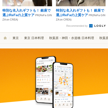
特別な名入れギフトも！ 銀座で
特別な名入れギフトも！ 銀座で
選ぶReFaの上質ケア
選ぶReFaの上質ケア
PR(ReFa GIN
PR(ReFa GIN
ZA on CREA)
ZA on CREA)
Recommended by
東京
東京 日本料理
秋葉原・神田・水道橋 日本料理
秋葉原