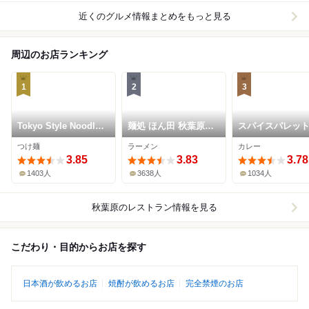
近くのグルメ情報まとめをもっと見る
周辺のお店ランキング
1
2
3
Tokyo Style Noodle
麺処 ほん田 秋葉原本
スパイスパレッ
ほたて日和
店
つけ麺
ラーメン
カレー
3.85
3.83
3.78
1403人
3638人
1034人
秋葉原
のレストラン情報を見る
こだわり・目的からお店を探す
日本酒が飲めるお店
焼酎が飲めるお店
完全禁煙のお店