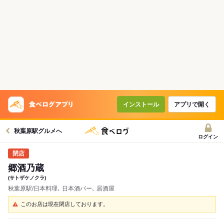
インストール
アプリで開く
秋葉原駅グルメへ
ログイン
郷酒乃蔵
(サトザケノクラ)
秋葉原駅/日本料理､ 日本酒バー､ 居酒屋
このお店は現在閉店しております。