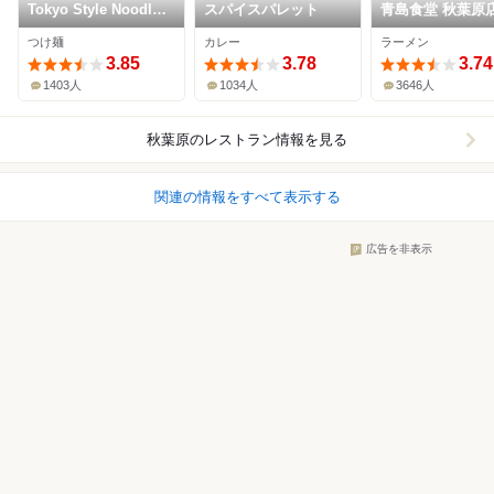
Tokyo Style Noodle
スパイスパレット
青島食堂 秋葉原
ほたて日和
つけ麺
カレー
ラーメン
3.85
3.78
3.74
1403人
1034人
3646人
秋葉原
のレストラン情報を見る
関連の情報をすべて表示する
広告を非表示