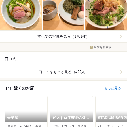
すべての写真を見る（1701件）
広告を非表示
口コミ
口コミをもっと見る（422人）
[PR] 近くのお店
もっと見る
金子屋
ビストロ TERIYAKI
STADIUM BAR 
秋葉原
リーグ
居酒屋、もつ焼き、海鮮
バル、ビストロ、居酒屋
バー、スポーツバー