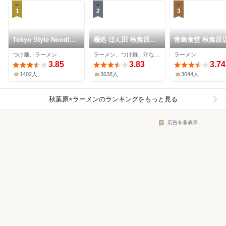
1
2
3
Tokyo Style Noodle
麺処 ほん田 秋葉原本
青島食堂 秋葉原
ほたて日和
店
つけ麺、ラーメン
ラーメン、つけ麺、汁なし担々麺
ラーメン
3.85
3.83
3.74
1402人
3638人
3644人
秋葉原×ラーメン
のランキングをもっと見る
広告を非表示