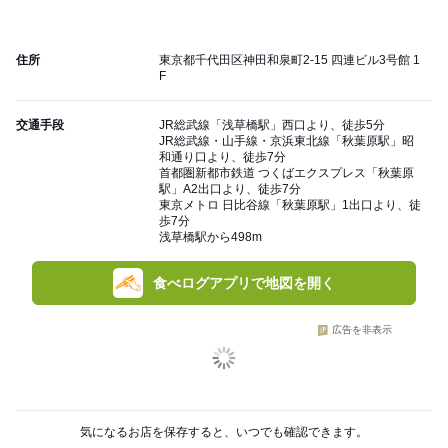
住所
東京都千代田区神田和泉町2-15 四連ビル3号館 1
F
交通手段
JR総武線「浅草橋駅」西口より、徒歩5分
JR総武線・山手線・京浜東北線「秋葉原駅」昭
和通り口より、徒歩7分
首都圏新都市鉄道 つくばエクスプレス「秋葉原
駅」A2出口より、徒歩7分
東京メトロ 日比谷線「秋葉原駅」1出口より、徒
歩7分
浅草橋駅から498m
食べログアプリで地図を開く
広告を非表示
気になるお店を保存すると、いつでも確認できます。