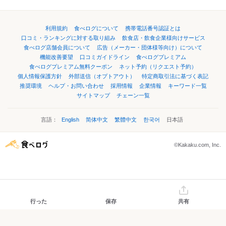
利用規約
食べログについて
携帯電話番号認証とは
口コミ・ランキングに対する取り組み
飲食店・飲食企業様向けサービス
食べログ店舗会員について
広告（メーカー・団体様等向け）について
機能改善要望
口コミガイドライン
食べログプレミアム
食べログプレミアム無料クーポン
ネット予約（リクエスト予約）
個人情報保護方針
外部送信（オプトアウト）
特定商取引法に基づく表記
推奨環境
ヘルプ・お問い合わせ
採用情報
企業情報
キーワード一覧
サイトマップ
チェーン一覧
言語：
English
简体中文
繁體中文
한국어
日本語
©Kakaku.com, Inc.
行った
保存
共有