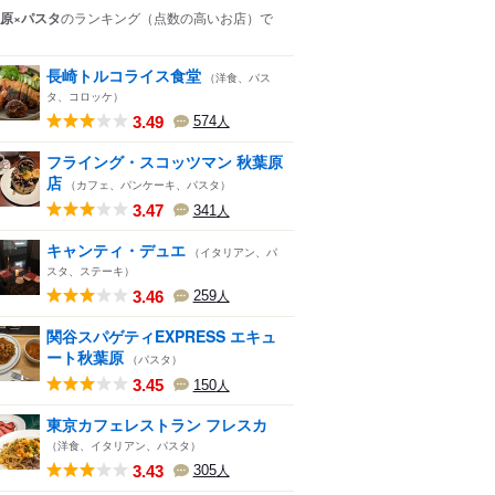
原×パスタ
のランキング
（点数の高いお店）
で
長崎トルコライス食堂
（洋食、パス
タ、コロッケ）
3.49
574
人
フライング・スコッツマン 秋葉原
店
（カフェ、パンケーキ、パスタ）
3.47
341
人
キャンティ・デュエ
（イタリアン、パ
スタ、ステーキ）
3.46
259
人
関谷スパゲティEXPRESS エキュ
ート秋葉原
（パスタ）
3.45
150
人
東京カフェレストラン フレスカ
（洋食、イタリアン、パスタ）
3.43
305
人