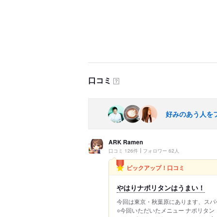
口コミ
？
好みのあう人を
ARK Ramen
口コミ 126件
フォロワー 62人
ピックアップ！口コミ
やはりナポリタンはうまい！
今回は東京・秋葉原にあります、スパ
○今回いただいたメニュー ナポリタン 