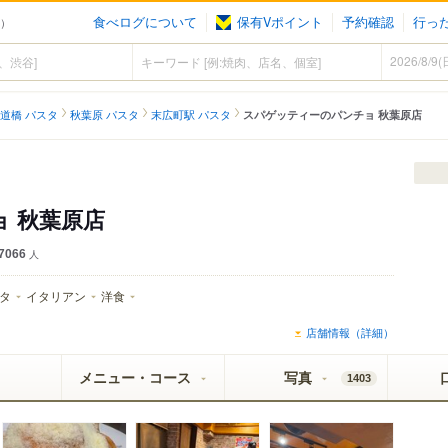
食べログについて
保有Vポイント
予約確認
行っ
タ）
道橋 パスタ
秋葉原 パスタ
末広町駅 パスタ
スパゲッティーのパンチョ 秋葉原店
 秋葉原店
7066
人
タ
イタリアン
洋食
店舗情報（詳細）
メニュー・コース
写真
1403