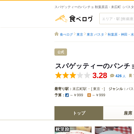
スパゲッティーのパンチョ 秋葉原店 - 末広町（パス
食べログ
食べログ
東京
東京 パスタ
秋葉原・神田・水
公式
スパゲッティーのパンチョ
3.28
426
人
最寄り駅：
末広町駅
[
東京
]
ジャンル：
パス
予算：
～￥999
～￥999
トップ
座席