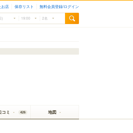
たお店
保存リスト
無料会員登録/ログイン
口コミ
地図
426