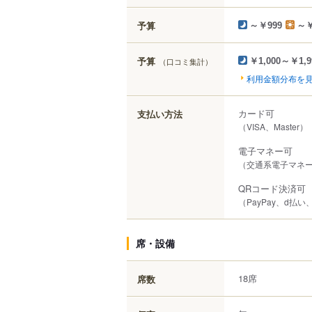
予算
～￥999
～￥
予算
（口コミ集計）
￥1,000～￥1,9
利用金額分布を
カード可
支払い方法
（VISA、Master）
電子マネー可
（交通系電子マネー（S
QRコード決済可
（PayPay、d払い
席・設備
18席
席数