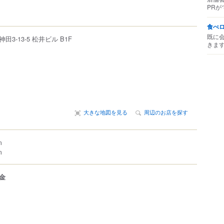
PRが
食べ
既に
神田
3-13-5
松井ビル B1F
きま
大きな地図を見る
周辺のお店を探す
m
m
金