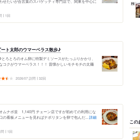
わせたいが合言葉のスパゲッティ専門店で、関東を中心に
問
1回
ピート太郎のウマーベラス散歩♪
♪とろとろのオム卵に特製デミソースがたっぷりかかり、
なコクがウマーベラス！！！ 昔懐かしいモチモチの太麺
2026/07 訪問
32回
ムナポ並 1,140円 チェーン店ですが初めての利用にな
の看板メニューを見ればナポリタンを卵で包んだ...
詳細
この
 訪問
1回