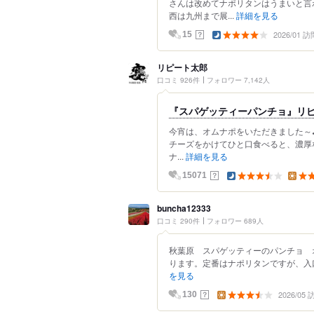
さんは改めてナポリタンはうまいと言
西は九州まで展...
詳細を見る
2026/01 訪
？
15
リピート太郎
口コミ 926件
フォロワー 7,142人
『スパゲッティーパンチョ』リ
今宵は、オムナポをいただきました～
チーズをかけてひと口食べると、濃厚
ナ...
詳細を見る
？
15071
buncha12333
口コミ 290件
フォロワー 689人
秋葉原 スパゲッティーのパンチョ オ
ります。定番はナポリタンですが、入口
を見る
2026/05
？
130