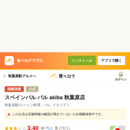
インストール
アプリで開く
秋葉原駅グルメへ
ログイン
公式
スペインバル バル akiba 秋葉原店
秋葉原駅/スペイン料理､ バル､ イタリアン
このお店は店舗情報の確認が取れていないため掲載保留中です。
3.40
75
人
2767
人