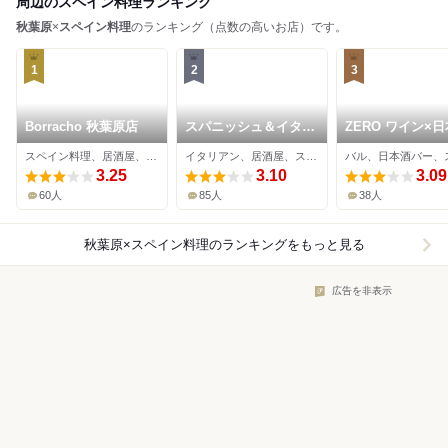
周辺のスペイン料理ランキング
秋葉原
×
スペイン料理
のランキング（点数の高いお店）です。
1
2
3
Borracho 秋葉原店
スパニッシュ＆イタリ
ZERO ワイン×
アンSATOMI 秋葉原2
×バル
スペイン料理、居酒屋、バー
イタリアン、居酒屋、スペイン料理
号店
3.25
3.10
3.09
60人
85人
38人
秋葉原×スペイン料理
のランキングをもっと見る
広告を非表示