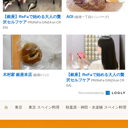
【銀座】ReFaで始める大人の贅
AOI
(銀座一丁目/ハンバーグ)
沢セルフケア
PR(ReFa GINZA on CR
EA)
木村家 銀座本店
【銀座】ReFaで始める大人の贅
(銀座/パン)
沢セルフケア
PR(ReFa GINZA on CR
EA)
Recommended by
東京
東京 スペイン料理
秋葉原・神田・水道橋 スペイン料理