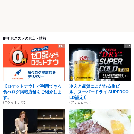
[PR]おススメのお店・情報
PR
PR
【ロケットナウ】が利用できる
冷えと品質にこだわる生ビー
食べログ掲載店舗をご紹介しま
ル。スーパードライ SUPERCO
す。
LD認定店
(ロケットナウ)
(アサヒビール)