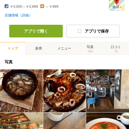
￥3,000～￥3,999
～￥999
店舗情報（詳細）
アプリで開く
アプリで保存
写真
口コミ
トップ
座席
メニュー
325
75
写真