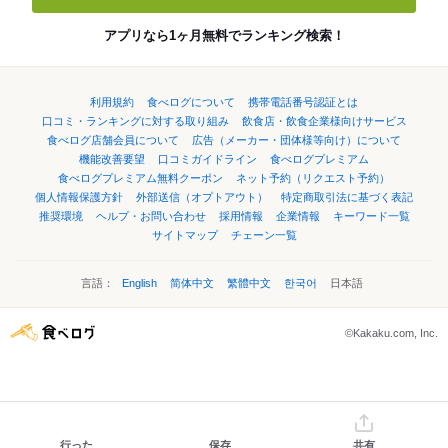
アプリなら1ヶ月無料でランキング検索！
利用規約
食べログについて
携帯電話番号認証とは
口コミ・ランキングに対する取り組み
飲食店・飲食企業様向けサービス
食べログ店舗会員について
広告（メーカー・団体様等向け）について
機能改善要望
口コミガイドライン
食べログプレミアム
食べログプレミアム無料クーポン
ネット予約（リクエスト予約）
個人情報保護方針
外部送信（オプトアウト）
特定商取引法に基づく表記
推奨環境
ヘルプ・お問い合わせ
採用情報
企業情報
キーワード一覧
サイトマップ
チェーン一覧
言語：
English
简体中文
繁體中文
한국어
日本語
©Kakaku.com, Inc.
行った
保存
共有