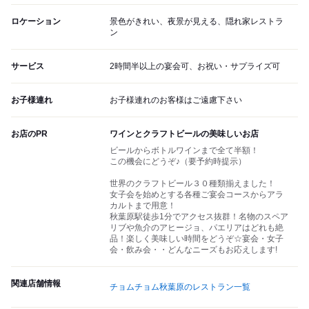
ロケーション
景色がきれい、夜景が見える、隠れ家レストラ
ン
サービス
2時間半以上の宴会可、お祝い・サプライズ可
お子様連れ
お子様連れのお客様はご遠慮下さい
お店のPR
ワインとクラフトビールの美味しいお店
ビールからボトルワインまで全て半額！
この機会にどうぞ♪（要予約時提示）
世界のクラフトビール３０種類揃えました！
女子会を始めとする各種ご宴会コースからアラ
カルトまで用意！
秋葉原駅徒歩1分でアクセス抜群！名物のスペア
リブや魚介のアヒージョ、パエリアはどれも絶
品！楽しく美味しい時間をどうぞ☆宴会・女子
会・飲み会・・どんなニーズもお応えします!
関連店舗情報
チョムチョム秋葉原のレストラン一覧