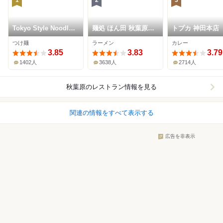
1
2
3
Tokyo Style Noodle
麺処 ほん田 秋葉原本
トプカ 神田本店
ほたて日和
店
つけ麺
ラーメン
カレー
3.85
3.83
3.79
1402人
3638人
2714人
秋葉原
のレストラン情報を見る
関連の情報をすべて表示する
広告を非表示