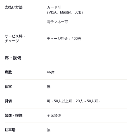
支払い方法
カード可
（VISA、Master、JCB）
電子マネー可
サービス料・
チャージ料金：400円
チャージ
席・設備
席数
46席
個室
無
貸切
可（50人以上可、20人～50人可）
禁煙・喫煙
全席禁煙
駐車場
無