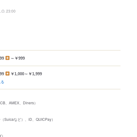
L.O. 23:00
99
～￥999
99
￥1,000～￥1,999
見る
JCB、AMEX、Diners）
uicaなど）、iD、QUICPay）
Y）