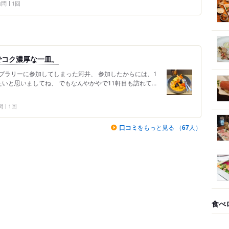
 訪問
1回
でコク濃厚な一皿。
プラリーに参加してしまった河井、 参加したからには、1
いと思いましてね、 でもなんやかやで11軒目も訪れて...
問
1回
口コミ
をもっと見る （
67
人）
食べ