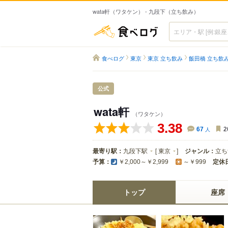
wata軒（ワタケン） - 九段下（立ち飲み）
食べログ
食べログ
東京
東京 立ち飲み
飯田橋 立ち飲
公式
wata軒
（ワタケン）
3.38
67
人
2
最寄り駅：
九段下駅
[
東京
]
ジャンル：
立ち
予算：
定休
￥2,000～￥2,999
～￥999
トップ
座席