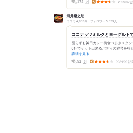
2025/02
？
174
河井継之助
口コミ 4,053件
フォロワー 5,673人
ココナッツミルクとヨーグルト
図らずも神田カレー街食べ歩きスタン
0軒でゲット出来るバディの称号を得た
詳細を見る
2024/09 訪
？
52