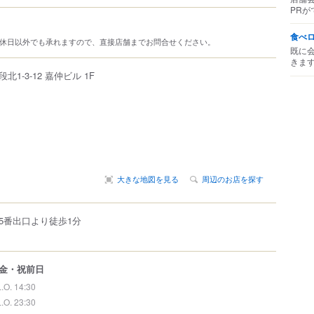
PRが
食べ
定休日以外でも承れますので、直接店舗までお問合せください。
既に
きま
段北
1-3-12
嘉仲ビル 1F
大きな地図を見る
周辺のお店を探す
5番出口より徒歩1分
金・祝前日
L.O. 14:30
L.O. 23:30