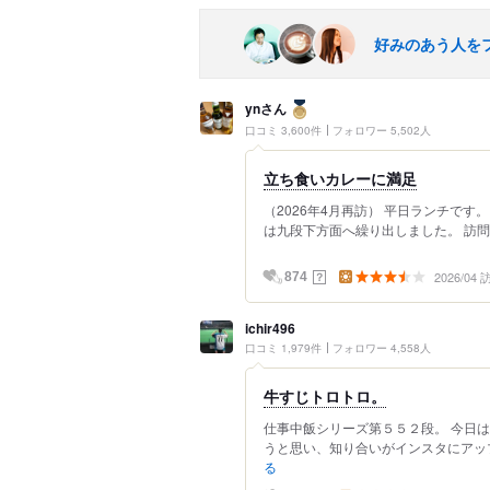
好みのあう人を
ynさん
口コミ 3,600件
フォロワー 5,502人
立ち食いカレーに満足
（2026年4月再訪） 平日ランチです
は九段下方面へ繰り出しました。 訪問し
2026/04
？
874
ichir496
口コミ 1,979件
フォロワー 4,558人
牛すじトロトロ。
仕事中飯シリーズ第５５２段。 今日
うと思い、知り合いがインスタにアップし
る