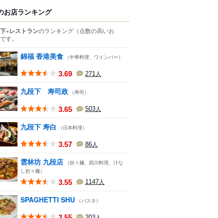
のお店ランキング
下×レストラン
のランキング
（点数の高いお
です。
錦福 香港美食
（中華料理、ワインバー）
3.69
271
人
九段下 寿司政
（寿司）
3.65
503
人
九段下 寿白
（日本料理）
3.57
86
人
雲林坊 九段店
（担々麺、四川料理、汁な
し担々麺）
3.55
1147
人
SPAGHETTI SHU
（パスタ）
3.55
203
人