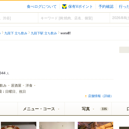
食べログについて
保有Vポイント
予約確認
行っ
み
九段下 立ち飲み
九段下駅 立ち飲み
wata軒
044
人
飲み
居酒屋
洋食
日：
日曜日、祝日
店舗情報（詳細）
メニュー・コース
写真
335