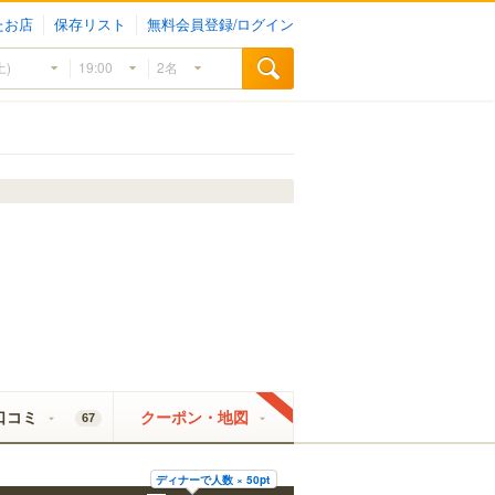
たお店
保存リスト
無料会員登録/ログイン
口コミ
クーポン・地図
67
ディナーで人数 × 50pt