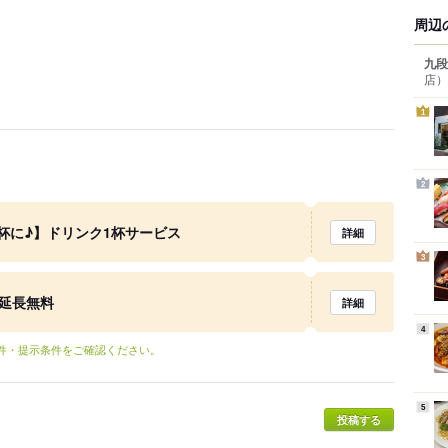
周辺
九段
店）
1
2
杯に♪】ドリンク1杯サービス
詳細
3
分延長無料
詳細
4
条件・提示条件をご確認ください。
5
投稿する