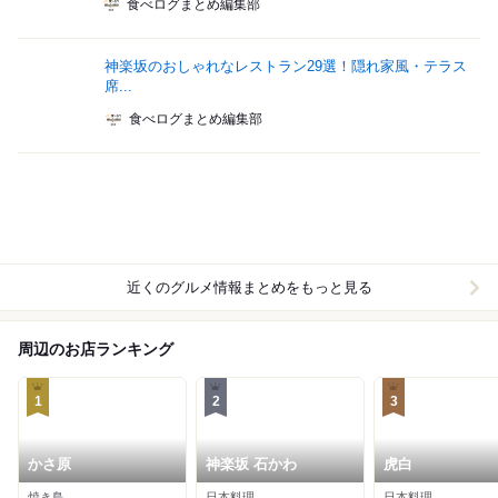
食べログまとめ編集部
神楽坂のおしゃれなレストラン29選！隠れ家風・テラス
席...
食べログまとめ編集部
近くのグルメ情報まとめをもっと見る
周辺のお店ランキング
1
2
3
かさ原
神楽坂 石かわ
虎白
焼き鳥
日本料理
日本料理