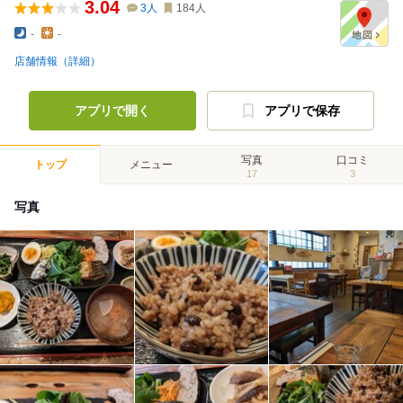
3.04
3
人
184
人
-
-
店舗情報（詳細）
アプリで開く
アプリで保存
写真
口コミ
トップ
メニュー
17
3
写真