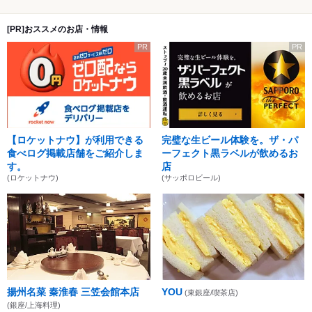
[PR]おススメのお店・情報
PR
PR
【ロケットナウ】が利用できる
完璧な生ビール体験を。ザ・パ
食べログ掲載店舗をご紹介しま
ーフェクト黒ラベルが飲めるお
す。
店
(ロケットナウ)
(サッポロビール)
揚州名菜 秦淮春 三笠会館本店
YOU
(東銀座/喫茶店)
(銀座/上海料理)