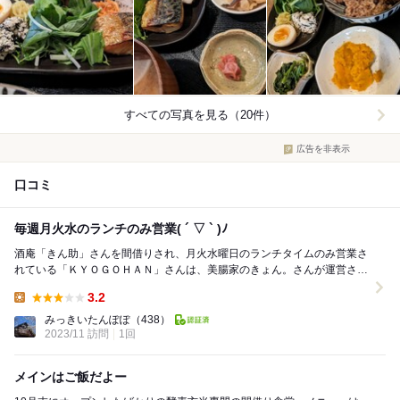
すべての写真を見る（20件）
広告を非表示
口コミ
毎週月火水のランチのみ営業( ´ ▽ ` )ﾉ
酒庵「きん助」さんを間借りされ、月火水曜日のランチタイムのみ営業さ
れている「ＫＹＯＧＯＨＡＮ」さんは、美腸家のきょん。さんが運営され
ている、美腸活を目指した健康志向がウリのお店です...
3.2
Lunch:
みっきいたんぽぽ
（438）
2023/11 訪問
1回
メインはご飯だよー