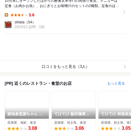
10月末にオープンしたばかりの酵素玄米専門の間借り食堂。メニューは
定食（お肉かお魚）、おにぎりとお味噌汁のセットの2種類。定食のほう
は無料でご飯の大盛りやお代わりができる。今回はご...
3.6
Lunch:
ohlala
（54）
2023/11 訪問
1回
口コミをもっと見る（3人）
[PR] 近くのレストラン・食堂のお店
もっと見る
築地食堂源ちゃん 飯
てけてけ 飯田橋東口
てけてけ 神楽坂
田橋店
店
町店
居酒屋、海鮮、食堂
居酒屋、焼き鳥、食堂
居酒屋、焼き鳥、食
3.08
3.06
3.05