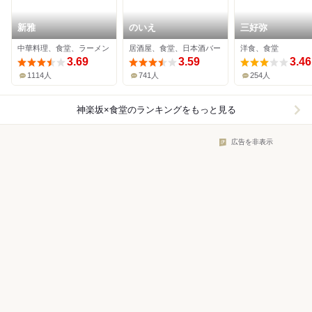
新雅
のいえ
三好弥
中華料理、食堂、ラーメン
居酒屋、食堂、日本酒バー
洋食、食堂
3.69
3.59
3.46
1114人
741人
254人
神楽坂×食堂
のランキングをもっと見る
広告を非表示