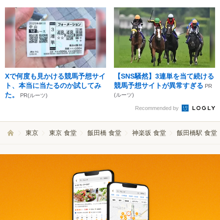
Xで何度も見かける競馬予想サイ
【SNS騒然】3連単を当て続ける
ト、本当に当たるのか試してみ
競馬予想サイトが異常すぎる
PR
た。
(ルーツ)
PR(ルーツ)
Recommended by
東京
東京 食堂
飯田橋 食堂
神楽坂 食堂
飯田橋駅 食堂