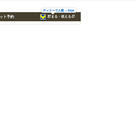
ディナーで人数 × 50pt
ット予約
貯まる・使える