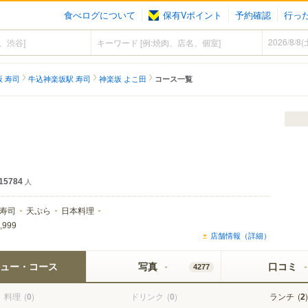
食べログについて
保有Vポイント
予約確認
行っ
 寿司
牛込神楽坂駅 寿司
神楽坂 よこ田
コース一覧
15784
人
寿司
天ぷら
日本料理
,999
店舗情報（詳細）
ュー・コース
写真
口コミ
4277
料理
(
)
ドリンク
(
)
ランチ
(
)
0
0
2