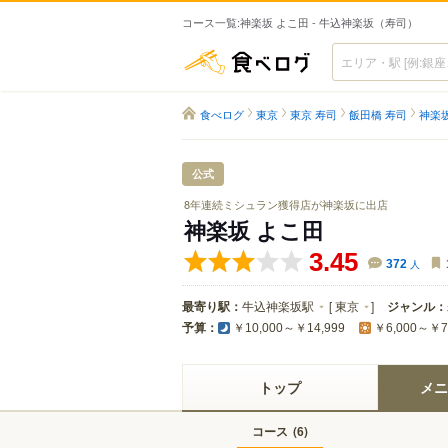
コース一覧:神楽坂 よこ田 - 牛込神楽坂（寿司）
食べログ
食べログ
東京
東京 寿司
飯田橋 寿司
神楽坂
公式
8年連続ミシュラン獲得店が神楽坂に出店
神楽坂 よこ田
3.45
372
人
最寄り駅：
牛込神楽坂駅
[
東京
]
ジャンル：
予算：
￥10,000～￥14,999
￥6,000～￥7
トップ
メニ
コース
(
)
6