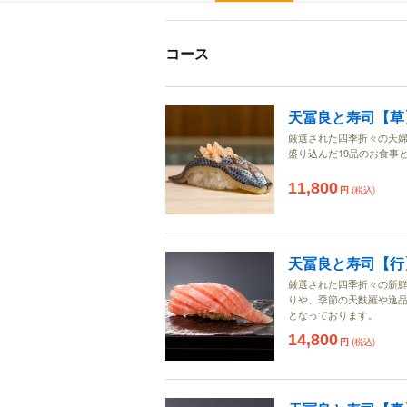
コース
天冨良と寿司【草
厳選された四季折々の天婦
盛り込んだ19品のお食事
11,800
円
(税込)
天冨良と寿司【行
厳選された四季折々の新鮮
りや、季節の天麩羅や逸品
となっております。
14,800
円
(税込)