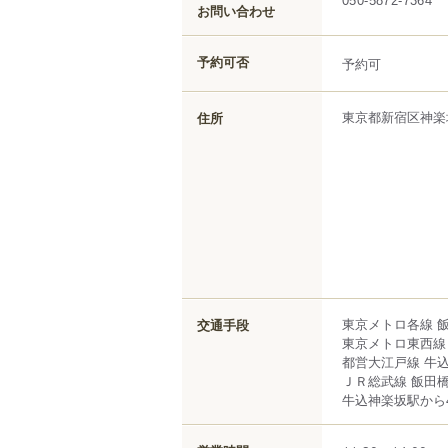
050-5872-7364
お問い合わせ
予約可否
予約可
東京都
新宿区
神楽
住所
東京メトロ各線 飯
交通手段
東京メトロ東西線 
都営大江戸線 牛込
ＪＲ総武線 飯田橋
牛込神楽坂駅から4