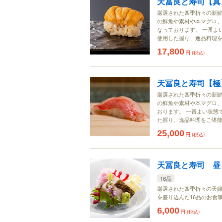
天冨良と寿司【真
厳選された四季折々の新鮮
の鮮魚や素材や本マグロ、
なっております。 一番よ
使用した握り、逸品料理
17,800
円
(税込)
天冨良と寿司【極
厳選された四季折々の新鮮
の鮮魚や素材や本マグロ
おります。 一番よい状態
た握り、逸品料理をご堪
25,000
円
(税込)
天冨良と寿司 昼
16品
厳選された四季折々の天婦
を盛り込んだ16品のお食
6,000
円
(税込)