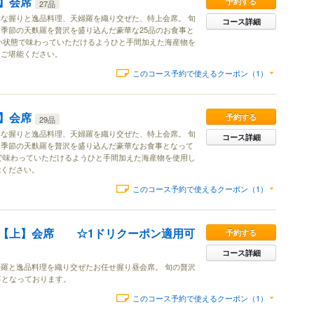
】会席
予約する
27品
な握りと逸品料理、天婦羅を織り交ぜた、特上会席。 旬
コース詳細
季節の天麩羅を贅沢を盛り込んだ豪華な25品のお食事と
い状態で味わっていただけるようひと手間加えた海産物を
をご堪能ください。
このコース予約で使えるクーポン（1）
】会席
予約する
29品
な握りと逸品料理、天婦羅を織り交ぜた、特上会席。 旬
コース詳細
、季節の天麩羅を贅沢を盛り込んだ豪華なお食事となって
で味わっていただけるようひと手間加えた海産物を使用し
能ください。
このコース予約で使えるクーポン（1）
【上】会席 ☆1ドリクーポン適用可
予約する
コース詳細
羅と逸品料理を織り交ぜたお任せ握り昼会席。 旬の贅沢
事となっております。
このコース予約で使えるクーポン（1）