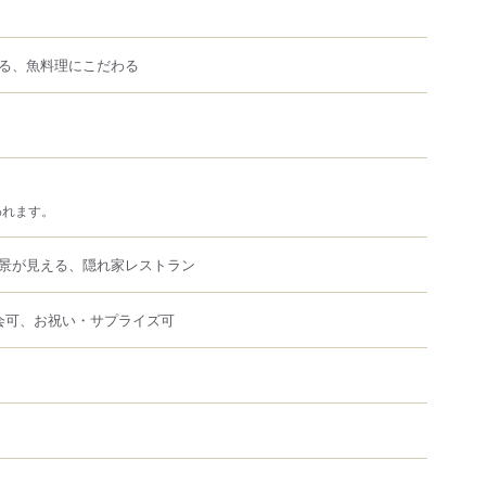
る、魚料理にこだわる
われます。
景が見える、隠れ家レストラン
会可、お祝い・サプライズ可
瓶コーク提供店