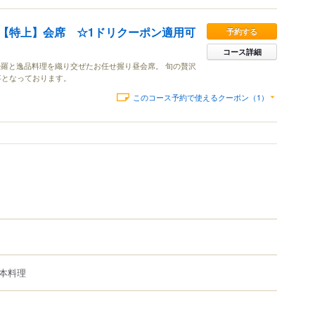
【特上】会席 ☆1ドリクーポン適用可
予約する
コース詳細
羅と逸品料理を織り交ぜたお任せ握り昼会席。 旬の贅沢
事となっております。
このコース予約で使えるクーポン（1）
本料理