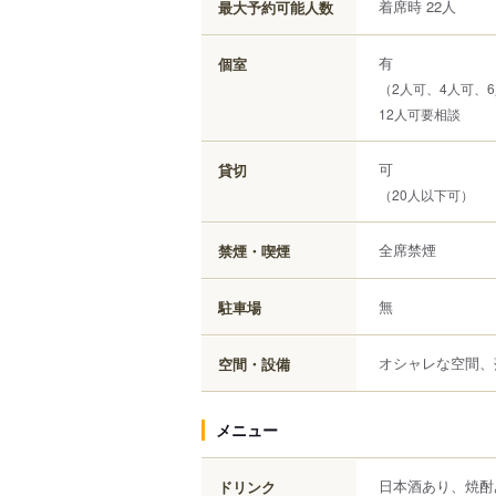
着席時 22人
最大予約可能人数
有
個室
（2人可、4人可、
12人可要相談
可
貸切
（20人以下可）
全席禁煙
禁煙・喫煙
無
駐車場
オシャレな空間、
空間・設備
メニュー
日本酒あり、焼酎
ドリンク