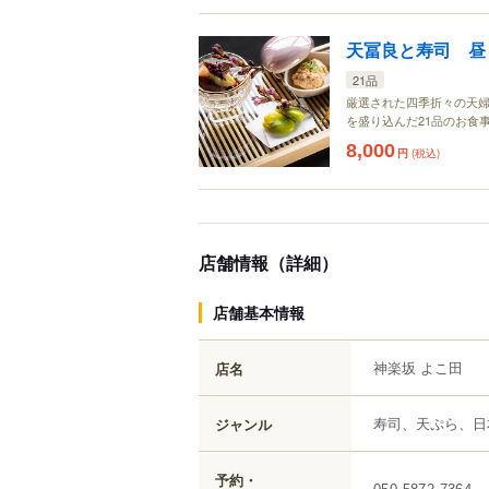
天冨良と寿司 昼
21品
厳選された四季折々の天婦
を盛り込んだ21品のお食
8,000
円
(税込)
店舗情報（詳細）
店舗基本情報
神楽坂 よこ田
店名
寿司、天ぷら、日
ジャンル
予約・