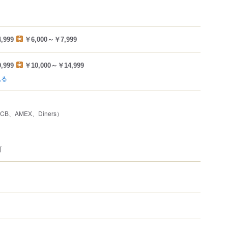
,999
￥6,000～￥7,999
,999
￥10,000～￥14,999
見る
JCB、AMEX、Diners）
可