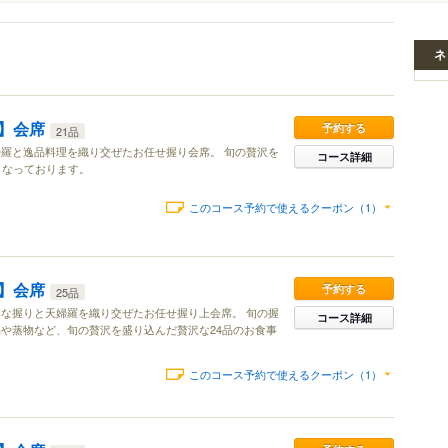
ネ
】会席
予約する
21品
羅と逸品料理を織り交ぜたお任せ握り会席。 旬の贅沢を
コース詳細
となっております。
このコース予約で使えるクーポン（1）
】会席
予約する
25品
な握りと天婦羅を織り交ぜたお任せ握り上会席。 旬の握
コース詳細
や蒸物など、旬の贅沢を盛り込んだ贅沢な24品のお食事
このコース予約で使えるクーポン（1）