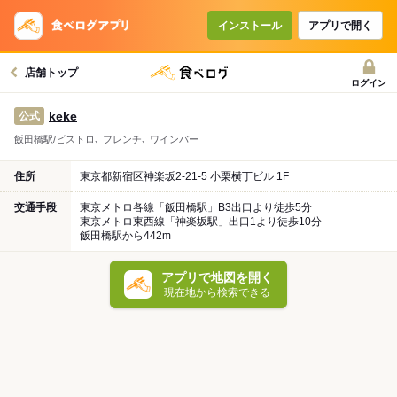
インストール
アプリで開く
店舗トップ
ログイン
keke
公式
飯田橋駅/ビストロ､ フレンチ､ ワインバー
住所
東京都新宿区神楽坂2-21-5 小栗横丁ビル 1F
交通手段
東京メトロ各線「飯田橋駅」B3出口より徒歩5分
東京メトロ東西線「神楽坂駅」出口1より徒歩10分
飯田橋駅から442m
アプリで地図を開く
現在地から検索できる