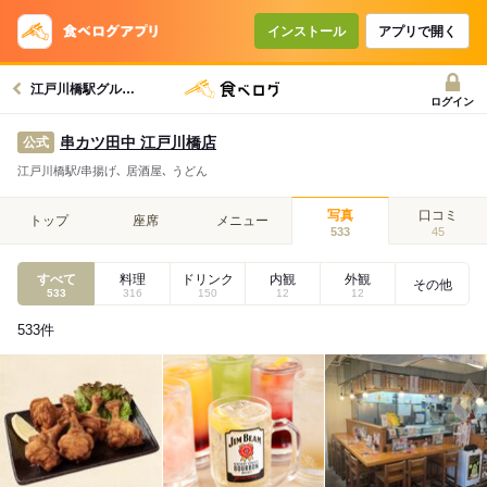
インストール
アプリで開く
江戸川橋駅グルメへ
ログイン
串カツ田中 江戸川橋店
公式
江戸川橋駅/串揚げ､ 居酒屋､ うどん
写真
口コミ
トップ
座席
メニュー
533
45
すべて
料理
ドリンク
内観
外観
その他
533
316
150
12
12
533
件