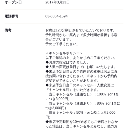
オープン日
2017年3月23日
電話番号
03-6304-1594
備考
お席は120分制とさせていただいております。
予約時間からご案内まで多少時間が前後する場
合がございます。
予めご了承ください。
＜キャンセルポリシー＞
以下ご確認の上、あらかじめご了承ください。
◆お席の指定はできません。
◆人数の変更は前日までにお願いいたします。
◆来店予定日当日の予約内容の変更はお店に直
接お問い合わせください。※ネットから予約内
容変更ができないことがあります。
◆来店予定日当日のキャンセル・人数変更は
『キャンセル料』をいただきます。
当日キャンセル（連絡なし）：100%（or 1名
につき3,000円）
当日キャンセル（連絡あり）：80%（or 1名に
つき3,000円）
前日キャンセル：50%（or 1名につき2,000
円）
◆来店予定時間を10分過ぎてもご来店されなか
った場合は、当日キャンセルとみなし、他のお