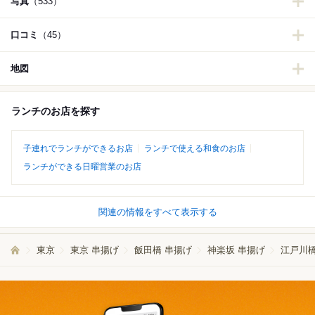
写真
（533）
口コミ
（45）
地図
ランチのお店を探す
子連れでランチができるお店
ランチで使える和食のお店
ランチができる日曜営業のお店
関連の情報をすべて表示する
東京
東京 串揚げ
飯田橋 串揚げ
神楽坂 串揚げ
江戸川橋