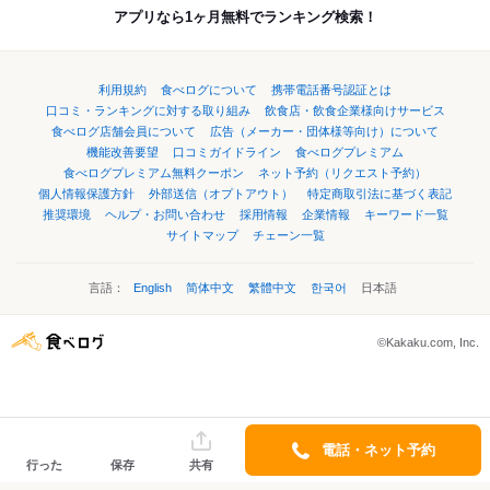
アプリなら1ヶ月無料でランキング検索！
利用規約
食べログについて
携帯電話番号認証とは
口コミ・ランキングに対する取り組み
飲食店・飲食企業様向けサービス
食べログ店舗会員について
広告（メーカー・団体様等向け）について
機能改善要望
口コミガイドライン
食べログプレミアム
食べログプレミアム無料クーポン
ネット予約（リクエスト予約）
個人情報保護方針
外部送信（オプトアウト）
特定商取引法に基づく表記
推奨環境
ヘルプ・お問い合わせ
採用情報
企業情報
キーワード一覧
サイトマップ
チェーン一覧
言語：
English
简体中文
繁體中文
한국어
日本語
©Kakaku.com, Inc.
電話・ネット予約
行った
保存
共有