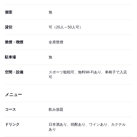
個室
無
貸切
可（20人～50人可）
禁煙・喫煙
全席禁煙
駐車場
無
空間・設備
スポーツ観戦可、無料Wi-Fiあり、車椅子で入店
可
メニュー
コース
飲み放題
ドリンク
日本酒あり、焼酎あり、ワインあり、カクテル
あり