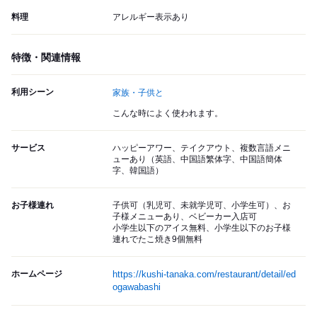
料理
アレルギー表示あり
特徴・関連情報
利用シーン
家族・子供と
こんな時によく使われます。
サービス
ハッピーアワー、テイクアウト、複数言語メニ
ューあり（英語、中国語繁体字、中国語簡体
字、韓国語）
お子様連れ
子供可（乳児可、未就学児可、小学生可）、お
子様メニューあり、ベビーカー入店可
小学生以下のアイス無料、小学生以下のお子様
連れでたこ焼き9個無料
ホームページ
https://kushi-tanaka.com/restaurant/detail/ed
ogawabashi