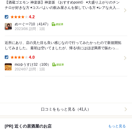
【酒蔵ゴエモン 神楽坂】神楽坂 《おすすめpoint》 ◉大盛り上がりのチン
チロが好きな方 ◉コスパよいの飲み屋さんを探している方 ◉レアな火入れ
のお肉が好きな方 ◉...
4.2
Dinner:
めーぐー710
（4147）
2023/06 訪問
1回
近所にあり、店の見た目も良い感じなので行ってみたかったので新規開拓
してみました。 最初は空いてましたが、帰る頃にはほぼ満席で賑わって
いました。 手羽先をはじめ何を頼んでも安...
4.0
Dinner:
mcゆうすけ32
（100）
2024/07 訪問
1回
口コミをもっと見る（41人）
[PR] 近くの居酒屋のお店
もっと見る