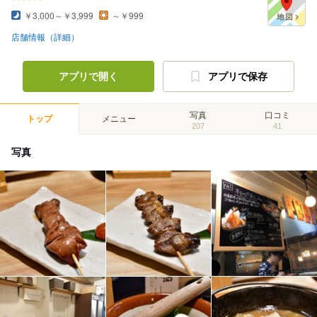
￥3,000～￥3,999
～￥999
店舗情報（詳細）
アプリで開く
アプリで保存
写真
口コミ
トップ
メニュー
207
41
写真