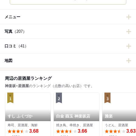
メニュー
写真
（207）
口コミ
（41）
地図
周辺の居酒屋ランキング
神楽坂
×
居酒屋
のランキング（点数の高いお店）です。
1
2
3
すし ふくづか
白金 酉玉 神楽坂店
雅楽
寿司、居酒屋、海鮮
焼き鳥、串焼き、居酒屋
うどん、居酒屋
3.68
3.66
3.63