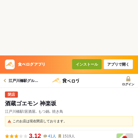
インストール
アプリで開く
江戸川橋駅グルメへ
ログイン
酒蔵ゴエモン 神楽坂
江戸川橋駅/居酒屋､ もつ鍋､ 焼き鳥
このお店は現在閉店しております。
3.12
41
人
1519
人