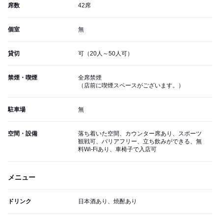
席数
42席
個室
無
貸切
可（20人～50人可）
禁煙・喫煙
全席禁煙
（店前に喫煙スペースがございます。）
駐車場
無
空間・設備
落ち着いた空間、カウンター席あり、スポーツ
観戦可、バリアフリー、立ち飲みができる、無
料Wi-Fiあり、車椅子で入店可
メニュー
ドリンク
日本酒あり、焼酎あり