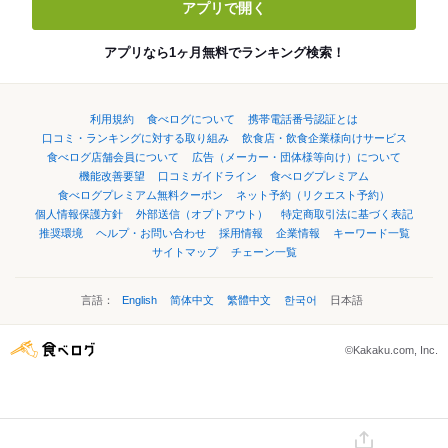
アプリで開く
アプリなら1ヶ月無料でランキング検索！
利用規約
食べログについて
携帯電話番号認証とは
口コミ・ランキングに対する取り組み
飲食店・飲食企業様向けサービス
食べログ店舗会員について
広告（メーカー・団体様等向け）について
機能改善要望
口コミガイドライン
食べログプレミアム
食べログプレミアム無料クーポン
ネット予約（リクエスト予約）
個人情報保護方針
外部送信（オプトアウト）
特定商取引法に基づく表記
推奨環境
ヘルプ・お問い合わせ
採用情報
企業情報
キーワード一覧
サイトマップ
チェーン一覧
言語：
English
简体中文
繁體中文
한국어
日本語
©Kakaku.com, Inc.