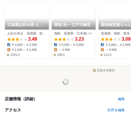
広島風お好み焼 もみ
築地 魚一 江戸川橋店
築地食堂源ちゃん
じ屋
田橋店
お好み焼き、居酒屋、鉄板焼き
海鮮、居酒屋、日本酒バー
居酒屋、海鮮、食堂
3.49
3.23
3.08
￥3,000～￥3,999
￥3,000～￥3,999
￥3,000～￥3,999
Dinner:
Dinner:
Dinner:
￥1,000～￥1,999
～￥999
～￥999
Lunch:
Lunch:
Lunch:
1291人
108人
112人
広告を非表示
店舗情報（詳細）
編集
アクセス
住所を編集