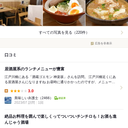
すべての写真を見る（220件）
広告を非表示
口コミ
居酒屋系のランチメニューが豊富
江戸川橋にある「酒蔵ゴエモン 神楽坂」さんを訪問。 江戸川橋近くにあ
る居酒屋さんになりますね お昼時に通りかかったのですが、メニュー黒
板が気になり、訪問することにしました。...
3.0
Lunch:
美味しい弁護士
（2466）
2023/07 訪問
1回
絶品お料理を囲んで楽しくってついついチンチロも！お酒も進
んじゃう酒場