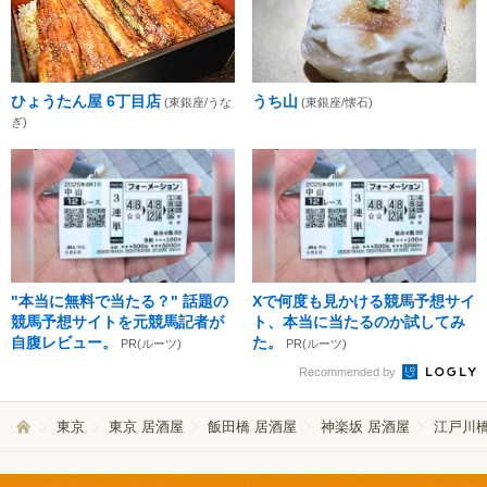
ひょうたん屋 6丁目店
うち山
(東銀座/うな
(東銀座/懐石)
ぎ)
"本当に無料で当たる？" 話題の
Xで何度も見かける競馬予想サイ
競馬予想サイトを元競馬記者が
ト、本当に当たるのか試してみ
自腹レビュー。
た。
PR(ルーツ)
PR(ルーツ)
Recommended by
東京
東京 居酒屋
飯田橋 居酒屋
神楽坂 居酒屋
江戸川橋