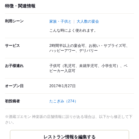
特徴・関連情報
利用シーン
家族・子供と
大人数の宴会
こんな時によく使われます。
サービス
2時間半以上の宴会可、お祝い・サプライズ可、
ハッピーアワー、デリバリー
お子様連れ
子供可（乳児可、未就学児可、小学生可）、ベ
ビーカー入店可
オープン日
2017年1月27日
初投稿者
たこぎみ
（274）
※酒蔵ゴエモン 神楽坂の店舗情報に誤りがある場合は、以下から修正して下
さい。
レストラン情報を編集する