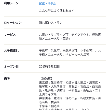
利用シーン
家族・子供と
こんな時によく使われます。
ロケーション
隠れ家レストラン
サービス
お祝い・サプライズ可、テイクアウト、複数言
語メニューあり（英語）
お子様連れ
子供可（乳児可、未就学児可、小学生可）、お
子様メニューあり、ベビーカー入店可
オープン日
2015年9月22日
備考
【姉妹店】
東京都：飯田橋店・祖師ヶ谷大蔵店・用賀店・
笹塚店・大泉学園店・赤羽店・葛西店・西葛西
店・亀戸店・調布店・平和台店・新宿店・二子
玉川ライズ店
神奈川県：鷺沼店・溝の口店・相模大野店・海
老名店・横浜店
千葉県：稲毛店