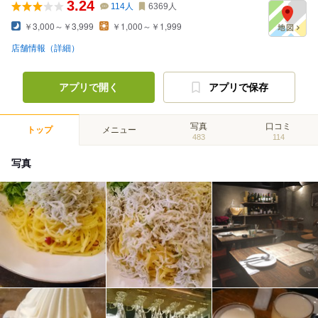
3.24
114
人
6369
人
￥3,000～￥3,999
￥1,000～￥1,999
店舗情報（詳細）
アプリで開く
アプリで保存
写真
口コミ
トップ
メニュー
483
114
写真