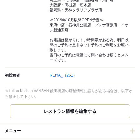
埼玉県：北浦和店・南越谷店・川口店
大阪府：高槻店・茨木店
福岡県：天神ソラリアプラザ店
≪2019年10月以降OPEN予定≫
東府中店・石神井公園店・プレナ幕張店・イオ
ン新浦安店
お電話は繋がりにくい時間帯がある為、明日以
降のご予約は是非ネット予約のご利用をお願い
致します。
当日のご予約は電話にて問い合わせ頂くとスム
ーズです。
初投稿者
REIYA_
（261）
※Italian Kitchen VANSAN 飯田橋店の店舗情報に誤りがある場合は、以下か
ら修正して下さい。
レストラン情報を編集する
メニュー