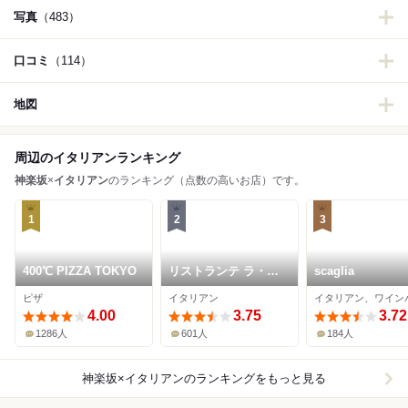
写真
（483）
口コミ
（114）
地図
周辺のイタリアンランキング
神楽坂
×
イタリアン
のランキング（点数の高いお店）です。
1
2
3
400℃ PIZZA TOKYO
リストランテ ラ・バ
scaglia
リック トウキョウ
ピザ
イタリアン
イタリアン、ワイン
4.00
3.75
3.72
1286人
601人
184人
神楽坂×イタリアン
のランキングをもっと見る