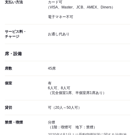
支払い方法
カード可
（VISA、Master、JCB、AMEX、Diners）
電子マネー不可
サービス料・
お通し代あり
チャージ
席・設備
席数
45席
個室
有
6人可、8人可
（完全個室1席、半個室席1席あり）
貸切
可（20人～50人可）
禁煙・喫煙
分煙
（1階：喫煙可 地下：禁煙）
2020年4月1日より受動喫煙対策に関する法律(改