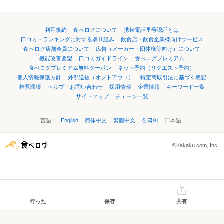
利用規約
食べログについて
携帯電話番号認証とは
口コミ・ランキングに対する取り組み
飲食店・飲食企業様向けサービス
食べログ店舗会員について
広告（メーカー・団体様等向け）について
機能改善要望
口コミガイドライン
食べログプレミアム
食べログプレミアム無料クーポン
ネット予約（リクエスト予約）
個人情報保護方針
外部送信（オプトアウト）
特定商取引法に基づく表記
推奨環境
ヘルプ・お問い合わせ
採用情報
企業情報
キーワード一覧
サイトマップ
チェーン一覧
言語：
English
简体中文
繁體中文
한국어
日本語
©Kakaku.com, Inc.
行った
保存
共有