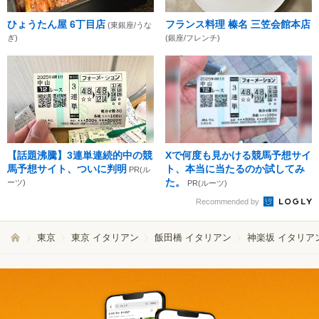
ひょうたん屋 6丁目店
フランス料理 榛名 三笠会館本店
(東銀座/うな
ぎ)
(銀座/フレンチ)
【話題沸騰】3連単連続的中の競
Xで何度も見かける競馬予想サイ
馬予想サイト、ついに判明
ト、本当に当たるのか試してみ
PR(ル
た。
ーツ)
PR(ルーツ)
Recommended by
東京
東京 イタリアン
飯田橋 イタリアン
神楽坂 イタリア