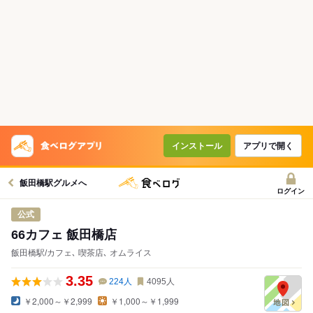
インストール
アプリで開く
飯田橋駅グルメへ
ログイン
公式
66カフェ 飯田橋店
飯田橋駅/カフェ､ 喫茶店､ オムライス
3.35
224
人
4095
人
￥2,000～￥2,999
￥1,000～￥1,999