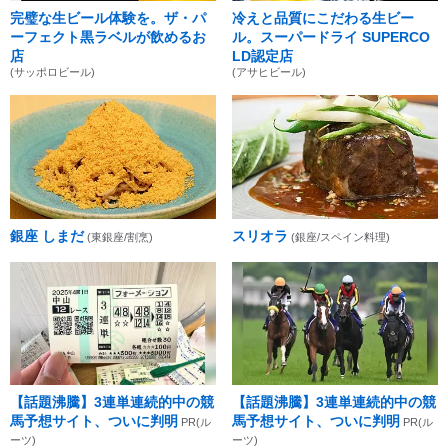
完璧な生ビール体験を。ザ・パ
冷えと品質にこだわる生ビー
ーフェクト黒ラベルが飲めるお
ル。スーパードライ SUPERCO
店
LD認定店
(サッポロビール)
(アサヒビール)
銀座 しまだ
スリオラ
(東銀座/割烹)
(銀座/スペイン料理)
【話題沸騰】3連単連続的中の競
【話題沸騰】3連単連続的中の競
馬予想サイト、ついに判明
馬予想サイト、ついに判明
PR(ル
PR(ル
ーツ)
ーツ)