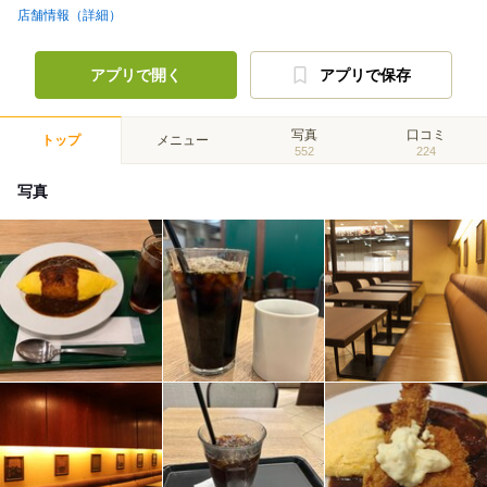
店舗情報（詳細）
アプリで開く
アプリで保存
写真
口コミ
トップ
メニュー
552
224
写真