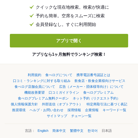
クイックな現在地検索。検索が快適に
予約も簡単。空席をスムーズに検索
会員登録なし。すぐに利用開始
アプリで開く
アプリなら1ヶ月無料でランキング検索！
利用規約
食べログについて
携帯電話番号認証とは
口コミ・ランキングに対する取り組み
飲食店・飲食企業様向けサービス
食べログ店舗会員について
広告（メーカー・団体様等向け）について
機能改善要望
口コミガイドライン
食べログプレミアム
食べログプレミアム無料クーポン
ネット予約（リクエスト予約）
個人情報保護方針
外部送信（オプトアウト）
特定商取引法に基づく表記
推奨環境
ヘルプ・お問い合わせ
採用情報
企業情報
キーワード一覧
サイトマップ
チェーン一覧
言語：
English
简体中文
繁體中文
한국어
日本語