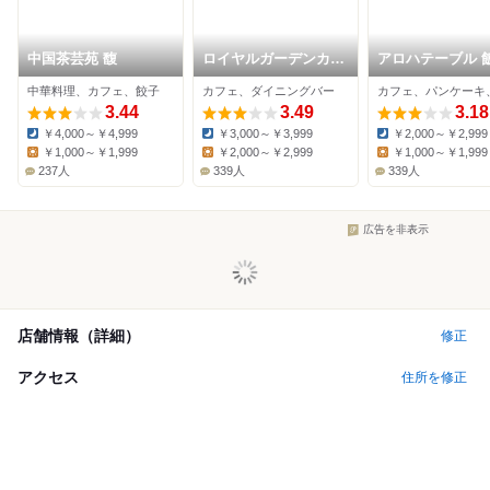
中国茶芸苑 馥
ロイヤルガーデンカフ
アロハテーブル 
ェ 飯田橋店
橋
中華料理、カフェ、餃子
カフェ、ダイニングバー
3.44
3.49
3.18
￥4,000～￥4,999
￥3,000～￥3,999
￥2,000～￥2,999
Dinner:
Dinner:
Dinner:
￥1,000～￥1,999
￥2,000～￥2,999
￥1,000～￥1,999
Lunch:
Lunch:
Lunch:
237人
339人
339人
広告を非表示
店舗情報（詳細）
修正
アクセス
住所を修正