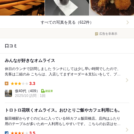
すべての写真を見る（612件）
広告を非表示
口コミ
みんなが好きなオムライス
休日のランチで訪問しました ランチにしては少し早い時間でしたので、
先客は二組のみ こちらは、入店してまずオーダー＆支払いをして、ブザ
ーのなる器材を受け取り、出来上がったら受...
3.3
Lunch:
仮40代
（409）
2025/10 訪問
1回
トロトロ花咲くオムライス。おひとりご飯やカフェ利用にも。
飯田橋駅からすぐのビルに入っている66カフェ飯田橋店。店内はふたり
用のテーブルが多いため一人利用もしやすいです。 こちらのお店はセル
フスタイル、レジでオーダーをして自分で席をとり...
3.5