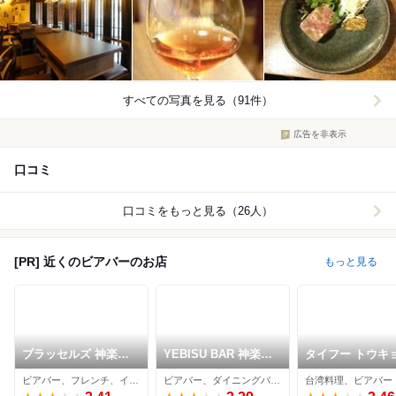
すべての写真を見る（91件）
広告を非表示
口コミ
口コミをもっと見る（26人）
[PR] 近くのビアバーのお店
もっと見る
ブラッセルズ 神楽坂
YEBISU BAR 神楽坂
タイフー トウキ
店
店
ビアバー、フレンチ、イタリアン
ビアバー、ダイニングバー、居酒屋
台湾料理、ビアバー