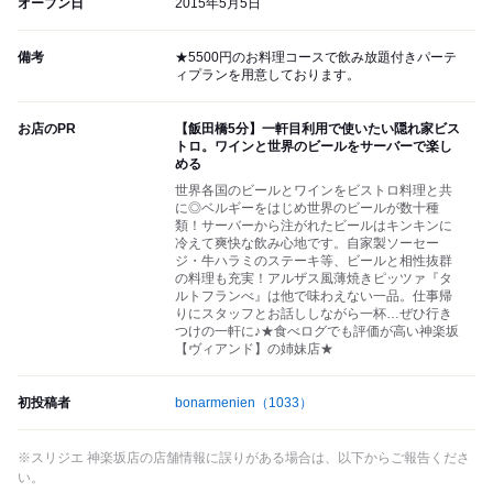
オープン日
2015年5月5日
備考
★5500円のお料理コースで飲み放題付きパーテ
ィプランを用意しております。
お店のPR
【飯田橋5分】一軒目利用で使いたい隠れ家ビス
トロ。ワインと世界のビールをサーバーで楽し
める
世界各国のビールとワインをビストロ料理と共
に◎ベルギーをはじめ世界のビールが数十種
類！サーバーから注がれたビールはキンキンに
冷えて爽快な飲み心地です。自家製ソーセー
ジ・牛ハラミのステーキ等、ビールと相性抜群
の料理も充実！アルザス風薄焼きピッツァ『タ
ルトフランべ』は他で味わえない一品。仕事帰
りにスタッフとお話ししながら一杯…ぜひ行き
つけの一軒に♪★食べログでも評価が高い神楽坂
【ヴィアンド】の姉妹店★
初投稿者
bonarmenien
（1033）
※スリジエ 神楽坂店の店舗情報に誤りがある場合は、以下からご報告くださ
い。