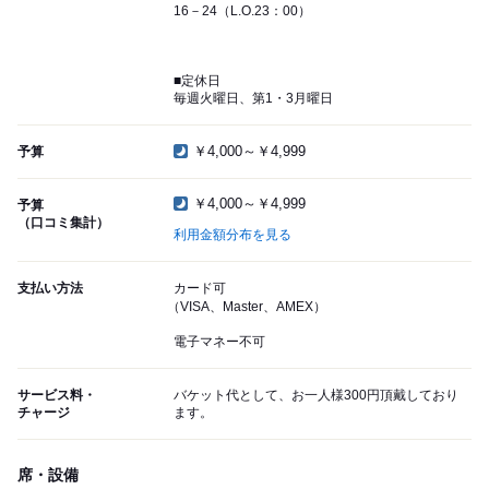
16－24（L.O.23：00）
■定休日
毎週火曜日、第1・3月曜日
￥4,000～￥4,999
予算
￥4,000～￥4,999
予算
（口コミ集計）
利用金額分布を見る
支払い方法
カード可
（VISA、Master、AMEX）
電子マネー不可
サービス料・
バケット代として、お一人様300円頂戴しており
チャージ
ます。
席・設備