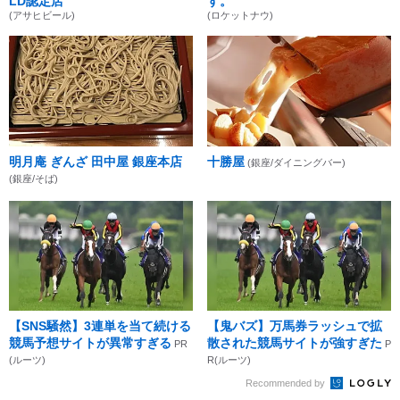
LD認定店
す。
(アサヒビール)
(ロケットナウ)
明月庵 ぎんざ 田中屋 銀座本店
十勝屋
(銀座/ダイニングバー)
(銀座/そば)
【SNS騒然】3連単を当て続ける
【鬼バズ】万馬券ラッシュで拡
競馬予想サイトが異常すぎる
散された競馬サイトが強すぎた
PR
P
(ルーツ)
R(ルーツ)
Recommended by