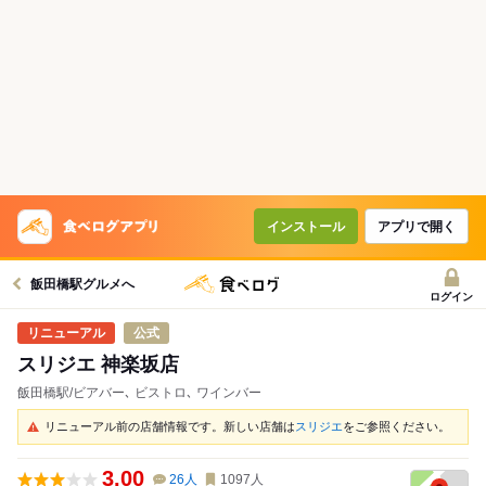
インストール
アプリで開く
飯田橋駅グルメへ
ログイン
公式
スリジエ 神楽坂店
飯田橋駅/ビアバー､ ビストロ､ ワインバー
リニューアル前の店舗情報です。新しい店舗は
スリジエ
をご参照ください。
3.00
26
人
1097
人