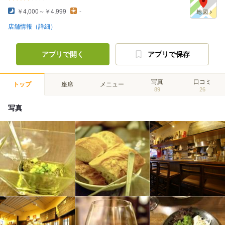
￥4,000～￥4,999
-
店舗情報（詳細）
アプリで開く
アプリで保存
写真
口コミ
トップ
座席
メニュー
89
26
写真