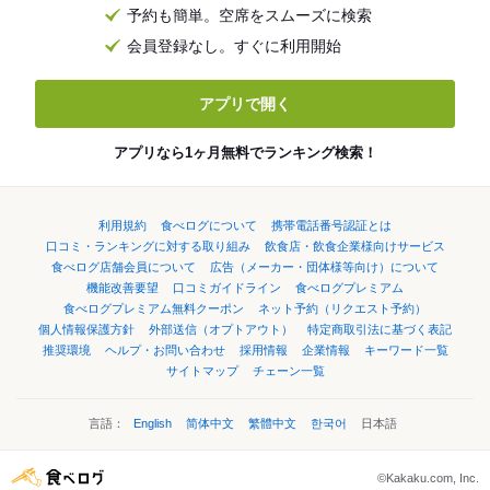
予約も簡単。空席をスムーズに検索
会員登録なし。すぐに利用開始
アプリで開く
アプリなら1ヶ月無料でランキング検索！
利用規約
食べログについて
携帯電話番号認証とは
口コミ・ランキングに対する取り組み
飲食店・飲食企業様向けサービス
食べログ店舗会員について
広告（メーカー・団体様等向け）について
機能改善要望
口コミガイドライン
食べログプレミアム
食べログプレミアム無料クーポン
ネット予約（リクエスト予約）
個人情報保護方針
外部送信（オプトアウト）
特定商取引法に基づく表記
推奨環境
ヘルプ・お問い合わせ
採用情報
企業情報
キーワード一覧
サイトマップ
チェーン一覧
言語：
English
简体中文
繁體中文
한국어
日本語
©Kakaku.com, Inc.