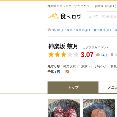
神楽坂 鼓月（カグラザカ コゲツ） - 神楽坂（和菓子
食べログ
食べログ
東京
東京 和菓子
飯田橋 和菓子
神楽坂 鼓月
（カグラザカ コゲツ）
3.07
64
人
5
最寄り駅：
神楽坂駅
[
東京
]
ジャンル：
和菓
予算：
-
-
トップ
メニ