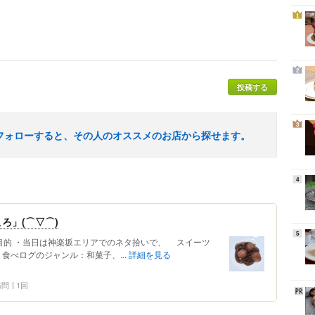
1
2
投稿する
3
フォローすると、その人のオススメのお店から探せます。
4
ろ」(⌒▽⌒)
5
．訪店目的 ・当日は神楽坂エリアでのネタ拾いで、 スイーツ
食べログのジャンル：和菓子、...
詳細を見る
 訪問
1回