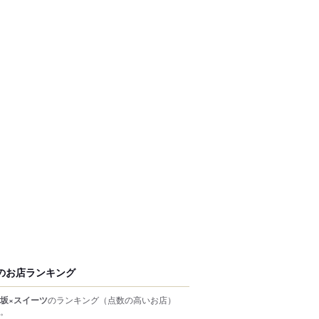
のお店ランキング
坂×スイーツ
のランキング
（点数の高いお店）
。