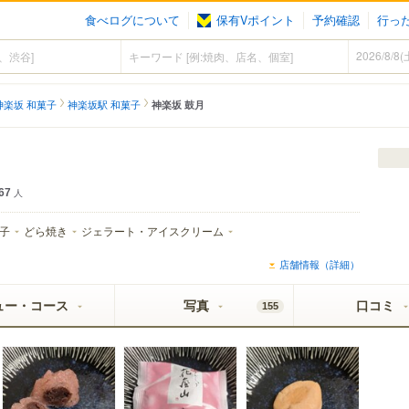
食べログについて
保有Vポイント
予約確認
行っ
）
神楽坂 和菓子
神楽坂駅 和菓子
神楽坂 鼓月
67
人
子
どら焼き
ジェラート・アイスクリーム
店舗情報（詳細）
ュー・コース
写真
口コミ
155