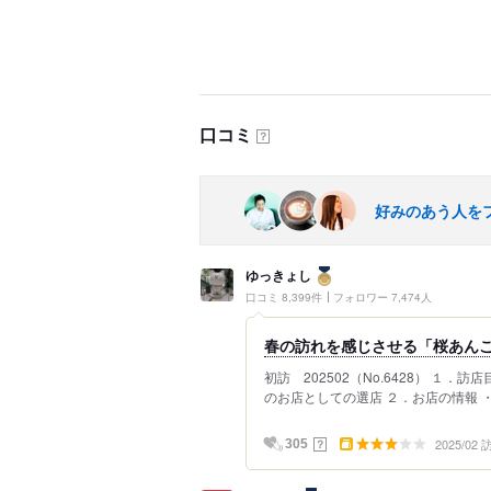
口コミ
？
好みのあう人を
ゆっきょし
口コミ 8,399件
フォロワー 7,474人
春の訪れを感じさせる「桜あんこ
初訪 202502（No.6428） １
のお店としての選店 ２．お店の情報 ・
2025/02
？
305