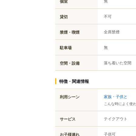
無
個室
不可
貸切
全席禁煙
禁煙・喫煙
無
駐車場
落ち着いた空間
空間・設備
特徴・関連情報
家族・子供と
利用シーン
こんな時によく使
テイクアウト
サービス
子供可
お子様連れ