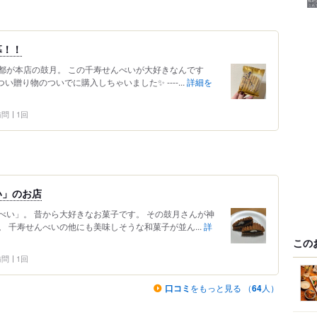
幕！！
都が本店の鼓月。 この千寿せんべいが大好きなんです
贈り物のついでに購入しちゃいました✨ ----...
詳細を
 訪問
1回
い」のお店
べい」。 昔から大好きなお菓子です。 その鼓月さんが神
 千寿せんべいの他にも美味しそうな和菓子が並ん...
詳
この
 訪問
1回
口コミ
をもっと見る （
64
人）