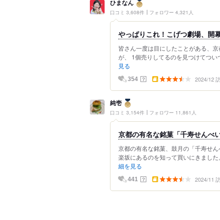
ひまなん
口コミ 3,608件
フォロワー 4,321人
やっぱりこれ！こげつ劇場、開
皆さん一度は目にしたことがある、京
が、 1個売りしてるのを見つけてついつい
見る
2024/12
？
354
純壱
口コミ 3,154件
フォロワー 11,861人
京都の有名な銘菓「千寿せんべ
京都の有名な銘菓、鼓月の「千寿せん
楽坂にあるのを知って買いにきました。
細を見る
2024/11
？
441