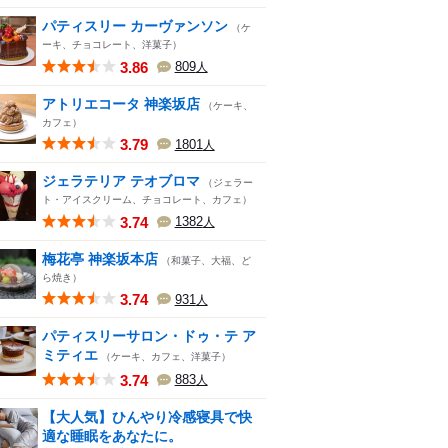
パティスリー カーヴァンソン
（ケ
ーキ、チョコレート、洋菓子）
3.86
809
人
アトリエコータ 神楽坂店
（ケーキ、
カフェ）
3.79
1801
人
ジェラテリア テオブロマ
（ジェラー
ト・アイスクリーム、チョコレート、カフェ）
3.74
1382
人
梅花亭 神楽坂本店
（和菓子、大福、ど
ら焼き）
3.74
931
人
パティスリーサロン・ドゥ・テ ア
ミティエ
（ケーキ、カフェ、洋菓子）
3.74
883
人
【大人気】ひんやり冷感寝具で快
適な睡眠をあなたに。