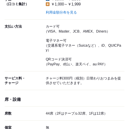
（口コミ集計）
￥1,000～￥1,999
利用金額分布を見る
支払い方法
カード可
（VISA、Master、JCB、AMEX、Diners）
電子マネー可
（交通系電子マネー（Suicaなど）、iD、QUICPa
y）
QRコード決済可
（PayPay、d払い、楽天ペイ、au PAY）
サービス料・
チャージ料300円（税別）日替わりおつまみを提
チャージ
供させていただきます。
席・設備
席数
44席（2Fはテーブル32席、1Fは12席）
個室
無