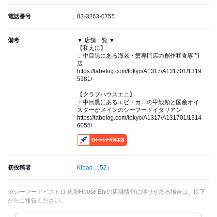
電話番号
03-3263-0755
備考
▼ 店舗一覧 ▼
【和えに】
：中目黒にある海老・蟹専門店の創作和食専門
店
https://tabelog.com/tokyo/A1317/A131701/1319
5981/
【クラブハウスエニ】
：中目黒にあるエビ・カニの甲殻類と国産オイ
スターがメインのシーフードイタリアン
https://tabelog.com/tokyo/A1317/A131701/1314
6055/
RocketNow
初投稿者
Kibao.
（52）
※シーフードビストロ 魚卵House Eniの店舗情報に誤りがある場合は、以下
からご報告ください。