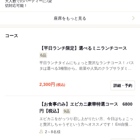
大人数でのパーティーに♪貸
切対応可能！
座席をもっと見る
コース
【平日ランチ限定】選べるミニランチコース
6品
平日ランチタイムにちょっと贅沢なランチコース！ パス
タは選べる3種類から。前菜や人気のクラブサラダミニ
サイズなどもついたかなりお得なランチセットです♪ お
時間に限りある方でも1時間以内にはサクッと召し上が
2,300
円
(税込)
っていただけます。 ママ会やランチ歓送迎会などにピッ
詳細・予約
タリ。 プラス1000円でプレート付きもご用意しており
ます。プレート付きのお客様はお電話ください^_^
【お食事のみ】エビカニ豪華特選コース 6800
円【税込】
9品
エビカニをがっつり召し上がりたい方、今日はちょこっ
と贅沢しちゃうぞという方へオススメです！ Eni自慢の
お料理ばかりを詰め込んだとってもスペシャルなコース
2～8名様
♡ もちろん1番人気のミルフィーユも入ってます！！ 大