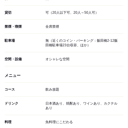
貸切
可（20人以下可、20人～50人可）
禁煙・喫煙
全席禁煙
駐車場
無（近くのコイン・パーキング：飯田橋2-12飯
田橋駐車場23台収容、ほか）
空間・設備
オシャレな空間
メニュー
コース
飲み放題
ドリンク
日本酒あり、焼酎あり、ワインあり、カクテル
あり
料理
魚料理にこだわる