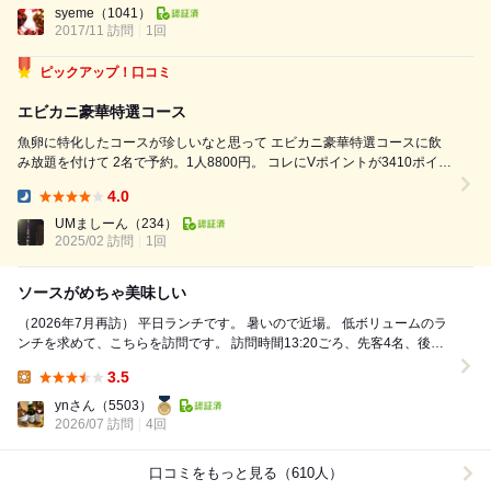
へ案内されましたが1階も2階も席は狭めです。 コートの季節のときは荷
syeme
（1041）
2017/11 訪問
1回
物持ちさんはできるだけ身軽にして行きましょうね ...
ピックアップ！口コミ
エビカニ豪華特選コース
魚卵に特化したコースが珍しいなと思って エビカニ豪華特選コースに飲
み放題を付けて 2名で予約。1人8800円。 コレにVポイントが3410ポイン
ト貯まったので 良い機会だと思い全額投入しました。 最初に出てきた前
4.0
菜2種盛り合わせから イクラやランプフィッシュなど魚卵まみれ。 コ...
Dinner:
UMましーん
（234）
2025/02 訪問
1回
ソースがめちゃ美味しい
（2026年7月再訪） 平日ランチです。 暑いので近場。 低ボリュームのラ
ンチを求めて、こちらを訪問です。 訪問時間13:20ごろ、先客4名、後客3
名。 この時間は...
3.5
Lunch:
ynさん
（5503）
2026/07 訪問
4回
口コミをもっと見る（610人）