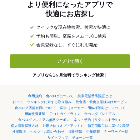
より便利になったアプリで
快適にお店探し
クイックな現在地検索。検索が快適に
予約も簡単。空席をスムーズに検索
会員登録なし。すぐに利用開始
アプリで開く
アプリなら1ヶ月無料でランキング検索！
利用規約
食べログについて
携帯電話番号認証とは
口コミ・ランキングに対する取り組み
飲食店・飲食企業様向けサービス
食べログ店舗会員について
広告（メーカー・団体様等向け）について
機能改善要望
口コミガイドライン
食べログプレミアム
食べログプレミアム無料クーポン
ネット予約（リクエスト予約）
個人情報保護方針
外部送信（オプトアウト）
特定商取引法に基づく表記
推奨環境
ヘルプ・お問い合わせ
採用情報
企業情報
キーワード一覧
サイトマップ
チェーン一覧