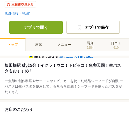
本日夜空席あり
店舗情報（詳細）
アプリで開く
アプリで保存
写真
口コミ
トップ
座席
メニュー
2284
610
50
貯まる・使える
ディナーで人数×
pt
飯田橋駅 徒歩5分！イクラ！ウニ！トビッコ！魚卵天国！生パス
タもおすすめ！
ー魚卵の創作料理やサーモンやエビ、カニを使った絶品シーフードが自慢 ー
パスタは生パスタを使用して、もちもち食感！シーフードを使ったパスタが
たくさん。
お店のこだわり