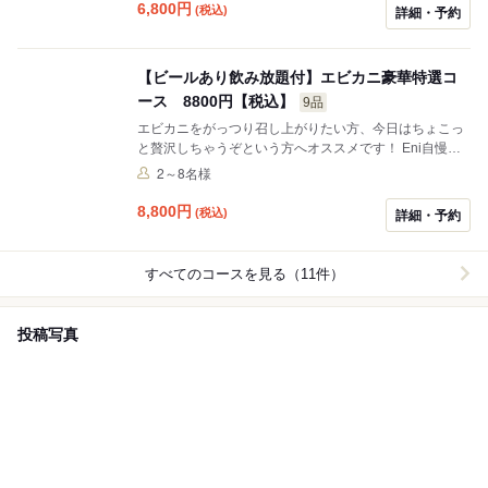
切なご家族やご友人、恋人と素敵な夜を… お席2時間制
6,800
円
(税込)
詳細・予約
(1.5h L.O.)
【ビールあり飲み放題付】エビカニ豪華特選コ
ース 8800円【税込】
9品
エビカニをがっつり召し上がりたい方、今日はちょこっ
と贅沢しちゃうぞという方へオススメです！ Eni自慢の
お料理ばかりを詰め込んだとってもスペシャルなコース
2～8名様
♡ もちろん1番人気のミルフィーユも入ってます！！ 大
切なご家族やご友人、恋人と素敵な夜を… お席2時間制
8,800
円
(税込)
詳細・予約
(1.5h L.O.)
すべてのコースを見る（11件）
投稿写真