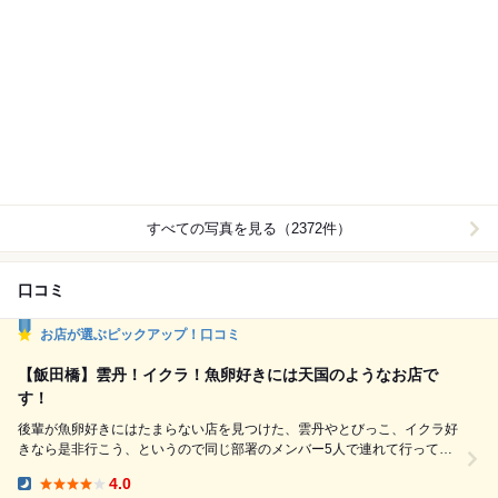
すべての写真を見る（2372件）
口コミ
お店が選ぶピックアップ！口コミ
【飯田橋】雲丹！イクラ！魚卵好きには天国のようなお店で
す！
後輩が魚卵好きにはたまらない店を見つけた、雲丹やとびっこ、イクラ好
きなら是非行こう、というので同じ部署のメンバー5人で連れて行っても
らいました。 東西線飯田橋駅の一番大手町よりの車両からＡ5出口出て左
4.0
手に3分程歩いたところにあります。 予約名を告げると2階のテーブル席
Dinner: