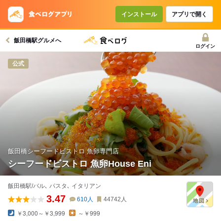
コースで使えるクーポン
戻る
インストール
アプリで開く
飯田橋駅グルメへ
クーポンを利用せず予約する
ログイン
公式
飯田橋シーフードビストロ 魚卵専門店
シーフードビストロ 魚卵House Eni
飯田橋駅/バル､ パスタ､ イタリアン
3.47
610
人
44742
人
￥3,000～￥3,999
～￥999