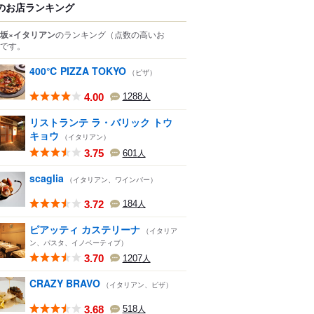
のお店ランキング
坂×イタリアン
のランキング
（点数の高いお
です。
400℃ PIZZA TOKYO
（ピザ）
4.00
1288
人
リストランテ ラ・バリック トウ
キョウ
（イタリアン）
3.75
601
人
scaglia
（イタリアン、ワインバー）
3.72
184
人
ピアッティ カステリーナ
（イタリア
ン、パスタ、イノベーティブ）
3.70
1207
人
CRAZY BRAVO
（イタリアン、ピザ）
3.68
518
人