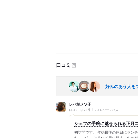
口コミ
？
好みのあう人を
レバ刺メソ子
口コミ 1,178件
フォロワー 724人
シェフの手腕に魅せられる正月
初訪問です。 年始最後の休日にラン
た。 ぶらっと歩いて目に留まったの