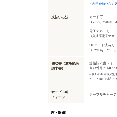
利用金額分布を
カード可
支払い方法
（VISA、Master、
電子マネー可
（交通系電子マネー（S
QRコード決済可
（PayPay、d払い
適格請求書（イン
領収書（適格簡易
登録番号：T401110
請求書）
※最新の登録状況
か、店舗にお問い
サービス料・
テーブルチャージ
チャージ
席・設備