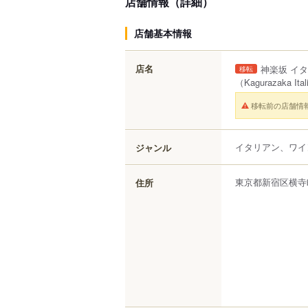
店舗情報（詳細）
店舗基本情報
店名
神楽坂 イ
移転
（Kagurazaka
移転前の店舗情
イタリアン、ワイ
ジャンル
東京都
新宿区
横寺
住所