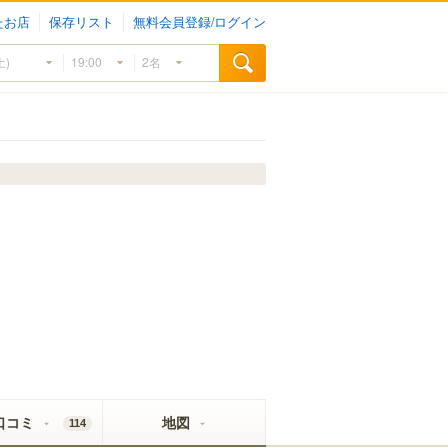
たお店
保存リスト
無料会員登録/ログイン
口コミ
地図
114