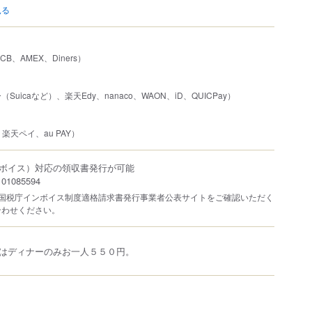
見る
JCB、AMEX、Diners）
uicaなど）、楽天Edy、nanaco、WAON、iD、QUICPay）
、楽天ペイ、au PAY）
ボイス）対応の領収書発行が可能
1085594
は国税庁インボイス制度適格請求書発行事業者公表サイトをご確認いただく
合わせください。
はディナーのみお一人５５０円。