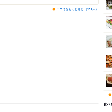
口コミ
をもっと見る （
114
人）
食べ