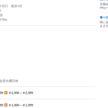
店舗
２出口 徒歩1分
PRが
分
1分
食べ
70m
既に
きま
合翌火曜日休
99
￥2,000～￥2,999
99
￥1,000～￥1,999