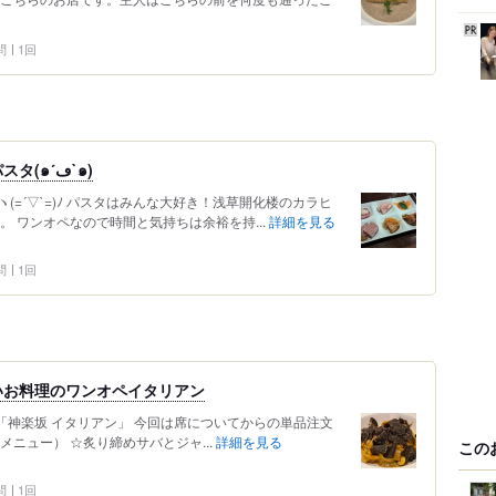
問
1回
豊富なグラスワンと美味しい生パスタ(๑´ڡ`๑)
=´▽`=)ﾉ パスタはみんな大好き！浅草開化楼のカラヒ
。 ワンオペなので時間と気持ちは余裕を持...
詳細を見る
問
1回
いお料理のワンオペイタリアン
 「神楽坂 イタリアン」 今回は席についてからの単品注文
ニュー） ☆炙り締めサバとジャ...
詳細を見る
この
問
1回