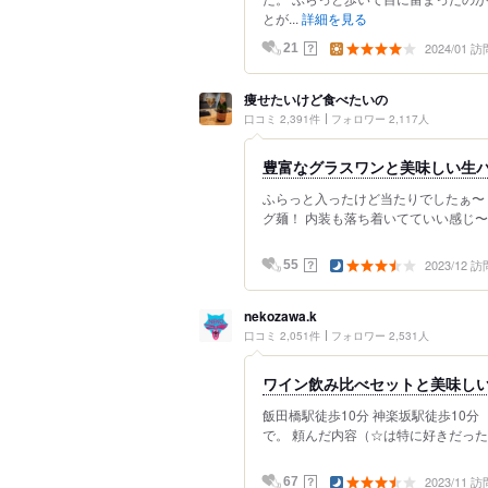
とが...
詳細を見る
2024/01 訪
？
21
痩せたいけど食べたいの
口コミ 2,391件
フォロワー 2,117人
ふらっと入ったけど当たりでしたぁ〜ヽ(
グ麺！ 内装も落ち着いてていい感じ〜
2023/12 訪
？
55
nekozawa.k
口コミ 2,051件
フォロワー 2,531人
ワイン飲み比べセットと美味し
飯田橋駅徒歩10分 神楽坂駅徒歩10分
で。 頼んだ内容（☆は特に好きだったメ
2023/11 訪
？
67