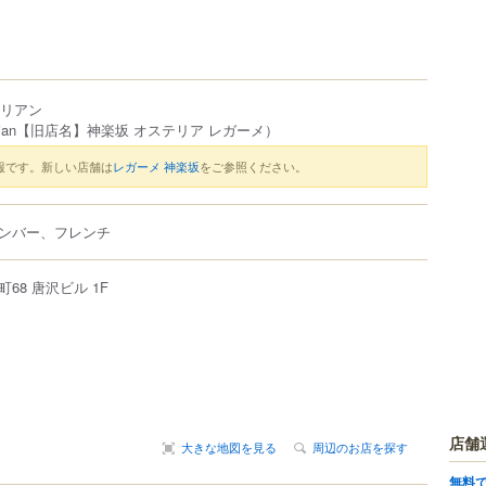
タリアン
 Italian【旧店名】神楽坂 オステリア レガーメ）
報です。新しい店舗は
レガーメ 神楽坂
をご参照ください。
ンバー、フレンチ
町
68
唐沢ビル 1F
店舗
大きな地図を見る
周辺のお店を探す
無料