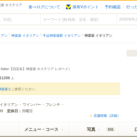
神楽坂 オステリア
食べログについて
保有Vポイント
予約確認
行っ
リアン
神楽坂 イタリアン
牛込神楽坂駅 イタリアン
神楽坂 イタリアン
ka Italian【旧店名】神楽坂 オステリア レガーメ）
11206
人
神楽坂
をご参照ください。
イタリアン
ワインバー
フレンチ
定休日：
月曜日
99
店舗情報（詳細）
メニュー・コース
写真
531