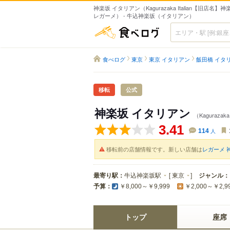
神楽坂 イタリアン（Kagurazaka Italian【旧店名】
レガーメ） - 牛込神楽坂（イタリアン）
食べログ
食べログ
東京
東京 イタリアン
飯田橋 イタ
移転
公式
神楽坂 イタリアン
（Kaguraza
3.41
114
人
移転前の店舗情報です。新しい店舗は
レガーメ 
最寄り駅：
牛込神楽坂駅
[
東京
]
ジャンル：
予算：
￥8,000～￥9,999
￥2,000～￥2,9
トップ
座席