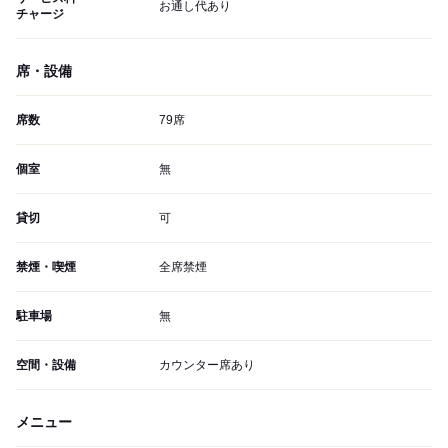
お通し代あり
チャージ
席・設備
席数
79席
個室
無
貸切
可
禁煙・喫煙
全席禁煙
駐車場
無
空間・設備
カウンター席あり
メニュー