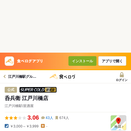
インストール
アプリで開く
江戸川橋駅グルメへ
ログイン
スーパードライ SUPER COLD認定店
公式
呑兵衛 江戸川橋店
江戸川橋駅/居酒屋
3.06
43
人
674
人
￥3,000～￥3,999
-