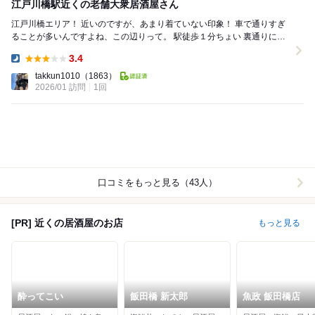
江戸川橋駅近くの老舗大衆居酒屋さん
江戸川橋エリア！ 近いのですが、あまり着ていない印象！ 車で通りすぎ
ることが多いんですよね、この辺りって。 駅徒歩１分ちょい 裏通りにあ
る老舗の大衆居酒屋さんです。 ...
3.4
Dinner:
takkun1010
（1863）
2026/01 訪問
1回
口コミをもっと見る（43人）
[PR] 近くの居酒屋のお店
もっと見る
酔ってこい
飯田橋 新太郎
魚政 飯田橋店