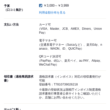
￥3,000～￥3,999
予算
（口コミ集計）
利用金額分布を見る
支払い方法
カード可
（VISA、Master、JCB、AMEX、Diners、Union
Pay）
電子マネー可
（交通系電子マネー（Suicaなど）、楽天Edy、n
anaco、WAON、iD、QUICPay）
QRコード決済可
（PayPay、d払い、楽天ペイ、au PAY、Alipay、
WeChat Pay）
領収書（適格簡易請求
適格請求書（インボイス）対応の領収書発行が
書）
可能
登録番号：T7810739026218
※最新の登録状況は国税庁インボイス制度適格
請求書発行事業者公表サイトをご確認いただく
か、店舗にお問い合わせください。
サービス料・