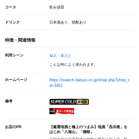
コース
飲み放題
ドリンク
日本酒あり、焼酎あり
特徴・関連情報
利用シーン
知人・友人と
こんな時によく使われます。
ホームページ
https://search.daisyo.co.jp/shop.php?shop_c
d=3451
備考
スーパードライ SUPER CO
瓶コーク提供店
お店のPR
【厳選地酒と極上のつまみ】地酒「呑兵衛」を
はじめ「八海山」「獺祭」