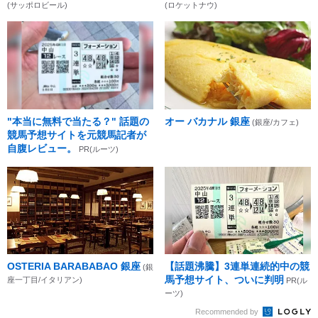
(サッポロビール)
(ロケットナウ)
"本当に無料で当たる？" 話題の
オー バカナル 銀座
(銀座/カフェ)
競馬予想サイトを元競馬記者が
自腹レビュー。
PR(ルーツ)
OSTERIA BARABABAO 銀座
【話題沸騰】3連単連続的中の競
(銀
馬予想サイト、ついに判明
座一丁目/イタリアン)
PR(ル
ーツ)
Recommended by