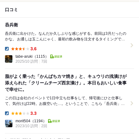
口コミ
呑兵衛
呑兵衛に出かけた。なんだか久しぶりな感じがする。前回は3月だったの
かな。 お通しは玉こんにゃく、最初の飲み物を注文するタイミングでお
造りの三点盛り（マグロとタコは必ず入り、こ...
3.6
Dinner:
tabe-aruki
（1115）
2025/10 訪問
7回
脂がよく乗った「かんぱちカマ焼き」と、キュウリの浅漬けが
添えられた「クリームチーズ西京漬け」。本日もおいしい食事
で幸せに。
この日は会社のイベントで1日中立ち仕事をして、帰宅後にひと仕事し
て、気付けば22時。お腹空いた…。ということで、こちら「呑兵衛」に
やってきました。 水曜22時15分に1名で訪...
3.3
Dinner:
morit504
（1194）
2023/10 訪問
2回