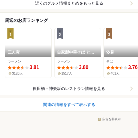
近くのグルメ情報まとめをもっと見る
周辺のお店ランキング
1
2
3
三ん寅
自家製中華そば とし
汐見
おか
ラーメン
ラーメン
そば
3.81
3.80
3.76
3120人
1517人
481人
飯田橋・神楽坂
のレストラン情報を見る
関連の情報をすべて表示する
広告を非表示