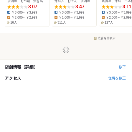
居酒屋、もつ鍋、焼き鳥
海鮮丼、おでん、居酒屋
居酒屋、海鮮、日本
3.07
3.47
3.11
￥3,000～￥3,999
￥3,000～￥3,999
￥3,000～￥3,999
Dinner:
Dinner:
Dinner:
￥2,000～￥2,999
￥1,000～￥1,999
￥2,000～￥2,999
Lunch:
Lunch:
Lunch:
16人
311人
127人
広告を非表示
店舗情報（詳細）
修正
アクセス
住所を修正