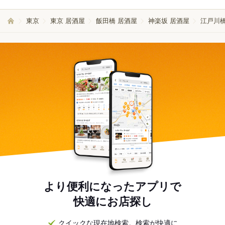
東京
東京 居酒屋
飯田橋 居酒屋
神楽坂 居酒屋
江戸川橋
より便利になったアプリで
快適にお店探し
クイックな現在地検索。検索が快適に