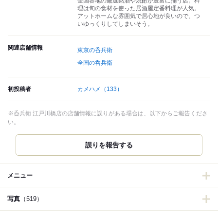
全国各地の厳選銘酒や焼酎が豊富に揃う店。料
理は旬の食材を使った居酒屋定番料理が人気。
アットホームな雰囲気で居心地が良いので、つ
いゆっくりしてしまいそう。
関連店舗情報
東京の呑兵衛
全国の呑兵衛
初投稿者
カメハメ
（133）
※呑兵衛 江戸川橋店の店舗情報に誤りがある場合は、以下からご報告くださ
い。
誤りを報告する
メニュー
写真
（519）