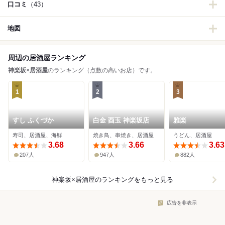
口コミ
（43）
地図
周辺の居酒屋ランキング
神楽坂
×
居酒屋
のランキング（点数の高いお店）です。
1
2
3
すし ふくづか
白金 酉玉 神楽坂店
雅楽
寿司、居酒屋、海鮮
焼き鳥、串焼き、居酒屋
うどん、居酒屋
3.68
3.66
3.63
207人
947人
882人
神楽坂×居酒屋
のランキングをもっと見る
広告を非表示