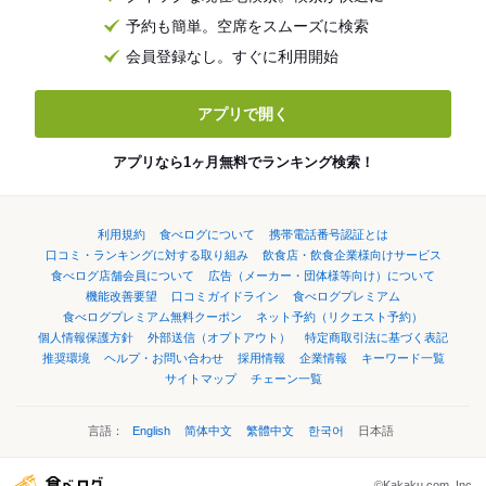
予約も簡単。空席をスムーズに検索
会員登録なし。すぐに利用開始
アプリで開く
アプリなら1ヶ月無料でランキング検索！
利用規約
食べログについて
携帯電話番号認証とは
口コミ・ランキングに対する取り組み
飲食店・飲食企業様向けサービス
食べログ店舗会員について
広告（メーカー・団体様等向け）について
機能改善要望
口コミガイドライン
食べログプレミアム
食べログプレミアム無料クーポン
ネット予約（リクエスト予約）
個人情報保護方針
外部送信（オプトアウト）
特定商取引法に基づく表記
推奨環境
ヘルプ・お問い合わせ
採用情報
企業情報
キーワード一覧
サイトマップ
チェーン一覧
言語：
English
简体中文
繁體中文
한국어
日本語
©Kakaku.com, Inc.