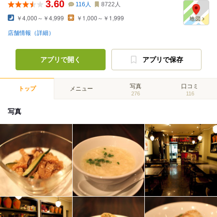
3.60
116
人
8722
人
￥4,000～￥4,999
￥1,000～￥1,999
店舗情報（詳細）
アプリで開く
アプリで保存
写真
口コミ
トップ
メニュー
276
116
写真