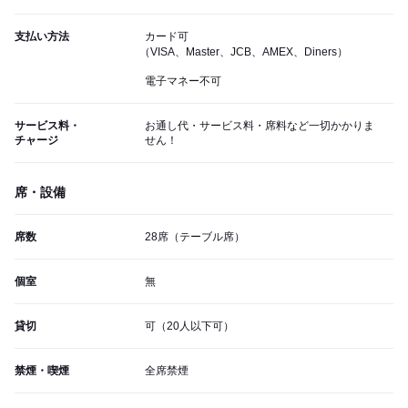
支払い方法
カード可
（VISA、Master、JCB、AMEX、Diners）
電子マネー不可
サービス料・
お通し代・サービス料・席料など一切かかりま
チャージ
せん！
席・設備
席数
28席（テーブル席）
個室
無
貸切
可（20人以下可）
禁煙・喫煙
全席禁煙