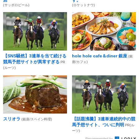
(サッポロビール)
(ロケットナウ)
【SNS騒然】3連単を当て続ける
hole hole cafe＆diner 銀座
(銀
競馬予想サイトが異常すぎる
座/カフェ)
PR
(ルーツ)
スリオラ
【話題沸騰】3連単連続的中の競
(銀座/スペイン料理)
馬予想サイト、ついに判明
PR(ル
ーツ)
Recommended by