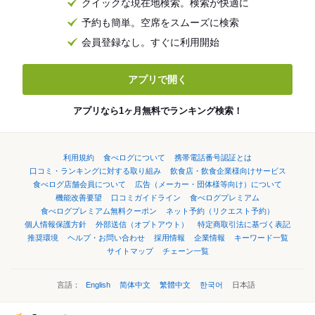
クイックな現在地検索。検索が快適に
予約も簡単。空席をスムーズに検索
会員登録なし。すぐに利用開始
アプリで開く
アプリなら1ヶ月無料でランキング検索！
利用規約
食べログについて
携帯電話番号認証とは
口コミ・ランキングに対する取り組み
飲食店・飲食企業様向けサービス
食べログ店舗会員について
広告（メーカー・団体様等向け）について
機能改善要望
口コミガイドライン
食べログプレミアム
食べログプレミアム無料クーポン
ネット予約（リクエスト予約）
個人情報保護方針
外部送信（オプトアウト）
特定商取引法に基づく表記
推奨環境
ヘルプ・お問い合わせ
採用情報
企業情報
キーワード一覧
サイトマップ
チェーン一覧
言語：
English
简体中文
繁體中文
한국어
日本語