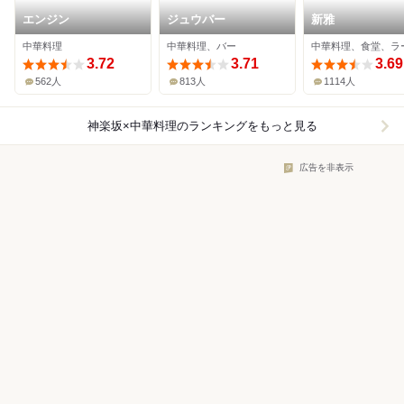
エンジン
ジュウバー
新雅
中華料理
中華料理、バー
中華料理、食堂、ラ
3.72
3.71
3.69
562人
813人
1114人
神楽坂×中華料理
のランキングをもっと見る
広告を非表示