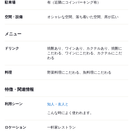
駐車場
有（近隣にコインパーキング有）
空間・設備
オシャレな空間、落ち着いた空間、席が広い
メニュー
ドリンク
焼酎あり、ワインあり、カクテルあり、焼酎に
こだわる、ワインにこだわる、カクテルにこだ
わる
料理
野菜料理にこだわる、魚料理にこだわる
特徴・関連情報
利用シーン
知人・友人と
こんな時によく使われます。
ロケーション
一軒家レストラン