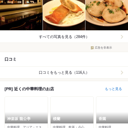
すべての写真を見る（284件）
広告を非表示
口コミ
口コミをもっと見る（116人）
[PR] 近くの中華料理のお店
もっと見る
神楽坂 龍公亭
楼蘭
香園
中華料理、アジア・エスニック
中華料理、飲茶・点心、居酒屋
中華料理