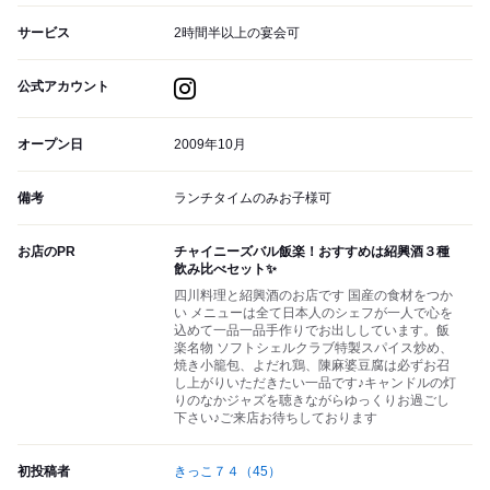
サービス
2時間半以上の宴会可
公式アカウント
オープン日
2009年10月
備考
ランチタイムのみお子様可
お店のPR
チャイニーズバル飯楽！おすすめは紹興酒３種
飲み比べセット✨
四川料理と紹興酒のお店です 国産の食材をつか
い メニューは全て日本人のシェフが一人で心を
込めて一品一品手作りでお出ししています。飯
楽名物 ソフトシェルクラブ特製スパイス炒め、
焼き小籠包、よだれ鶏、陳麻婆豆腐は必ずお召
し上がりいただきたい一品です♪キャンドルの灯
りのなかジャズを聴きながらゆっくりお過ごし
下さい♪ご来店お待ちしております
初投稿者
きっこ７４
（45）