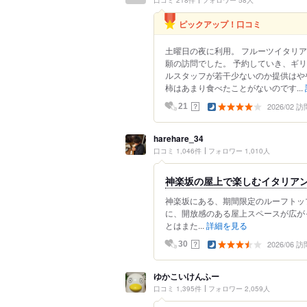
口コミ 218件
フォロワー 58人
ピックアップ！口コミ
土曜日の夜に利用。 フルーツイタリ
願の訪問でした。 予約していき、ギ
ルスタッフが若干少ないのか提供はや
柿はあまり食べたことがないのです...
2026/02 訪
？
21
harehare_34
口コミ 1,046件
フォロワー 1,010人
神楽坂の屋上で楽しむイタリア
神楽坂にある、期間限定のルーフトッ
に、開放感のある屋上スペースが広が
とはまた...
詳細を見る
2026/06 訪
？
30
ゆかこいけんふー
口コミ 1,395件
フォロワー 2,059人