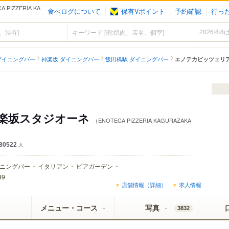
IZZERIA KA
食べログについて
保有Vポイント
予約確認
行っ
）
ダイニングバー
神楽坂 ダイニングバー
飯田橋駅 ダイニングバー
エノテカピッツェリア
神楽坂スタジオーネ
（ENOTECA PIZZERIA KAGURAZAKA
80522
人
ニングバー
イタリアン
ビアガーデン
99
店舗情報（詳細）
求人情報
メニュー・コース
写真
3832