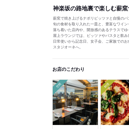
神楽坂の路地裏で楽しむ薪窯
薪窯で焼き上げるナポリピッツァと自慢のパ
旬の食材を取り入れた一皿と、豊富なワイン
落ち着いた店内や、開放感のあるテラスでゆ
屋上ラウンジでは、ピッツァやパスタと飲み
日常使いから記念日、女子会、ご家族でのお
スタジオーネへ。
お店のこだわり
空間
料理