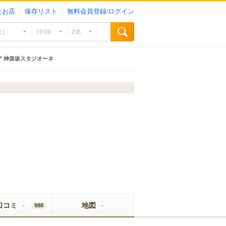
たお店
保存リスト
無料会員登録/ログイン
 神楽坂スタジオーネ
口コミ
地図
988