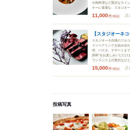
や肉料理など贅沢なライン
ナーに最適な、スタジオ
11,000
円
(税込)
【スタジオーネコ
スタジオーネ自慢のフルコ
インペアリングを組み合わ
理、パスタ、デザートまで
調和”をお楽しみいただけ
ワンランク上の贅沢なひ
15,000
円
(税込)
投稿写真