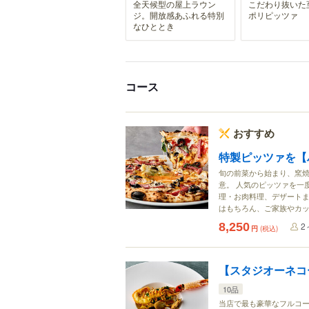
全天候型の屋上ラウン
こだわり抜いた
ジ。開放感あふれる特別
ポリピッツァ
なひととき
コース
おすすめ
特製ピッツァを【
旬の前菜から始まり、窯
意。 人気のピッツァを一
理・お肉料理、デザートま
はもちろん、ご家族やカ
8,250
2
円
(税込)
【スタジオーネコ
10品
当店で最も豪華なフルコー