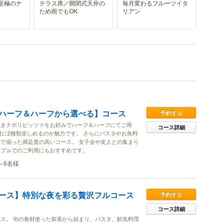
至極のナ
テラス席／開閉式天井の
毎月変わるフルーツイタ
ため雨でもOK
リアン
ハーフ＆ハーフから選べる】コース
予約する
焼きナポリピッツァをお好みでハーフ＆ハーフにてご用
コース詳細
度に2種類楽しめるのが魅力です。 さらにパスタやお魚料
で揃った満足度の高いコース。 女子会や友人との集まり
ップルでのご利用にもおすすめです。
～6名様
ース】特別な夜を彩る贅沢フルコース
予約する
コース詳細
ス。 旬の食材使った前菜から始まり、パスタ、鮮魚料理