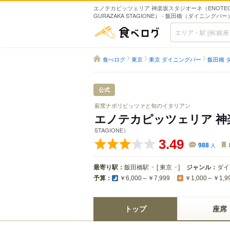
エノテカピッツェリア 神楽坂スタジオーネ（ENOTECA P
GURAZAKA STAGIONE） - 飯田橋（ダイニングバー
食べログ
食べログ
東京
東京 ダイニングバー
飯田橋 
公式
薪窯ナポリピッツァと旬のイタリアン
エノテカピッツェリア 
STAGIONE）
3.49
988
人
最寄り駅：
飯田橋駅
[
東京
]
ジャンル：
ダイ
予算：
￥6,000～￥7,999
￥1,000～￥1,9
トップ
座席