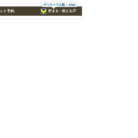
ディナーで人数 × 50pt
ット予約
貯まる・使える