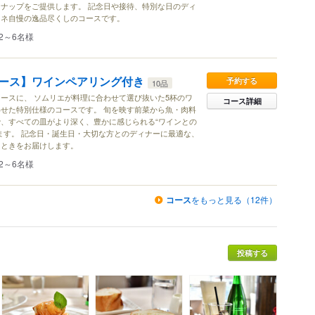
ナップをご提供します。 記念日や接待、特別な日のディ
ーネ自慢の逸品尽くしのコースです。
2～6名様
ース】ワインペアリング付き
予約する
10品
ースに、 ソムリエが料理に合わせて選び抜いた5杯のワ
コース詳細
せた特別仕様のコースです。 旬を映す前菜から魚・肉料
、すべての皿がより深く、豊かに感じられる“ワインとの
ます。 記念日・誕生日・大切な方とのディナーに最適な、
とときをお届けします。
2～6名様
コース
をもっと見る（12件）
投稿する