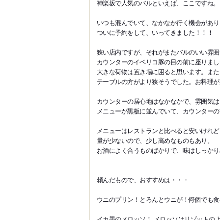
神楽坂で人気のバルといえば、ここですね。
いつも混んでいて、なかなか行く機会があり
ついに予約をして、いってきました！！！
狭い店内ですが、それがまたバルのいい雰囲
カウンターのイベリコ豚の目の前に座りまし
大きな荷物は置き場に困ると思います。また
テーブルの方がより狭そうでした。お料理が
カウンターの居心地はなかなかで、雰囲気は
メニューが黒板に並んでいて、カウンターの
メニューはレストランと比べると安いけれど
量が少ないので、少し高めなものもあり。
お酒によく合うものばかりで、味はしっかり
頼んだもので、おすすめは・・・
ウニのプリン！とろんとウニが！何個でも食
イカ墨のメロッソ！ メロッソはリゾットの