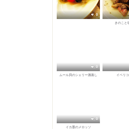
0
きのこと
0
ムール貝のシェリー酒蒸し
イベリコ
0
イカ墨のメロッソ