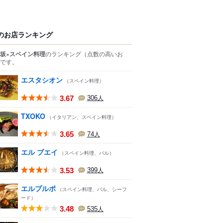
のお店ランキング
坂×スペイン料理
のランキング
（点数の高いお
です。
エスタシオン
（スペイン料理）
3.67
306
人
TXOKO
（イタリアン、スペイン料理）
3.65
74
人
エル ブエイ
（スペイン料理、バル）
3.53
399
人
エルプルポ
（スペイン料理、バル、シーフ
ード）
3.48
535
人