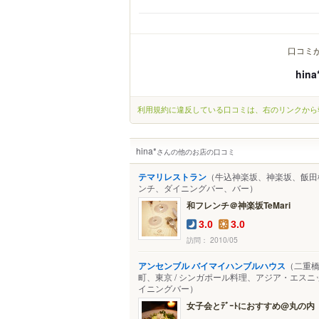
口コミ
hina
利用規約に違反している口コミは、右のリンクから
hina*
さんの他のお店の口コミ
テマリレストラン
（牛込神楽坂、神楽坂、飯田橋
ンチ、ダイニングバー、バー）
和フレンチ＠神楽坂TeMari
3.0
3.0
訪問： 2010/05
アンセンブル バイマイハンブルハウス
（二重
町、東京 / シンガポール料理、アジア・エスニ
イニングバー）
女子会とﾃﾞｰﾄにおすすめ@丸の内