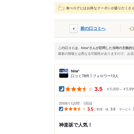
食べログにはお得なクーポンが盛りだくさ
前の口コミへ
この口コミは、hina*さんが訪問した当時の主観
最新の情報とは異なる可能性がありますので、お
hina*
口コミ78件
フォロワー13人
3.5
￥5,000～￥5,99
2009/11訪問
1
回目
3.5
料理・味
3.5
サービス
神楽坂で人気！