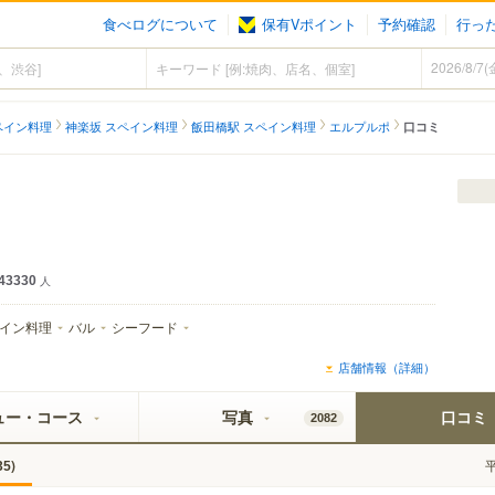
食べログについて
保有Vポイント
予約確認
行っ
ペイン料理
神楽坂 スペイン料理
飯田橋駅 スペイン料理
エルプルポ
口コミ
43330
人
イン料理
バル
シーフード
店舗情報（詳細）
ュー・コース
写真
口コミ
2082
)
35