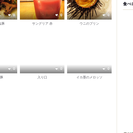
食べ
0
0
0
塩豚
サングリア 赤
ウニのプリン
0
0
0
豚
入り口
イカ墨のメロッソ