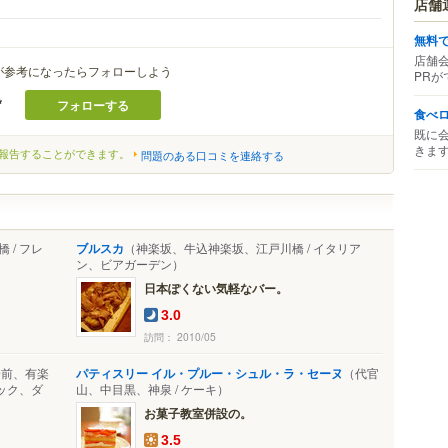
店舗
無料
店舗
が参考になったらフォローしよう
PRが
*
フォローする
食べ
既に
きま
報告することができます。
問題のある口コミを連絡する
 / フレ
ブルスカ
（神楽坂、牛込神楽坂、江戸川橋 / イタリア
ン、ビアガーデン）
日本ぽくない気軽なバー。
3.0
訪問： 2010/05
橋前、有楽
パティスリー イル・プルー・シュル・ラ・セーヌ
（代官
ック、ダ
山、中目黒、神泉 / ケーキ）
お菓子教室併設の。
3.5