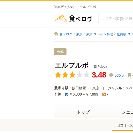
神楽坂で人気！ : エルプルポ
食べログ
食べログ
東京
東京 スペイン料理
飯田橋 ス
公式
エルプルポ
（El Pulpo）
3.48
535
人
最寄り駅：
飯田橋駅
[
東京
]
ジャンル：
スペ
予算：
￥6,000～￥7,999
-
トップ
メニ
口コミ
(
5