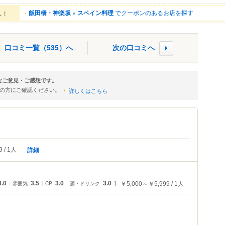
飯田橋・神楽坂
×
スペイン料理
でクーポンのあるお店を探す
ん！
口コミ一覧（535）へ
次の口コミへ
的なご意見・ご感想です。
店の方にご確認ください。
詳しくはこちら
詳細
9
1人
3.0
雰囲気
3.5
CP
3.0
酒・ドリンク
3.0
￥5,000～￥5,999
1人