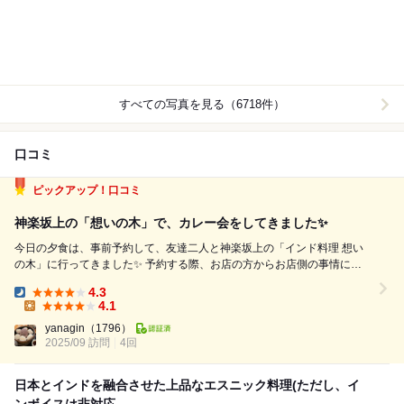
すべての写真を見る（6718件）
口コミ
ピックアップ！口コミ
神楽坂上の「想いの木」で、カレー会をしてきました✨
今日の夕食は、事前予約して、友達二人と神楽坂上の「インド料理 想い
の木」に行ってきました✨ 予約する際、お店の方からお店側の事情によ
り、コースのみと聞いていました 予約は18:30ですが、18:25にお店に到
4.3
着 店内は、5名グループの方々、お二人様がいらっしゃいました 友達は
Dinner:
4.1
予約時間...
Lunch:
yanagin
（1796）
2025/09 訪問
4回
日本とインドを融合させた上品なエスニック料理(ただし、イ