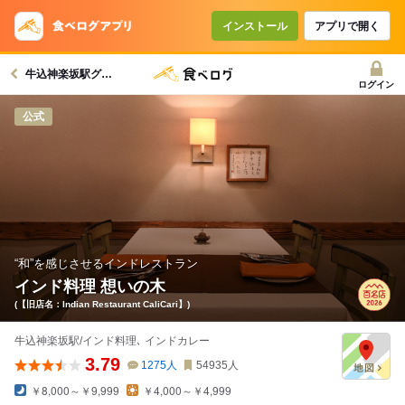
インストール
アプリで開く
牛込神楽坂駅グルメへ
ログイン
公式
“和”を感じさせるインドレストラン
インド料理 想いの木
(【旧店名：Indian Restaurant CaliCari】)
牛込神楽坂駅/インド料理､ インドカレー
3.79
1275
人
54935
人
￥8,000～￥9,999
￥4,000～￥4,999