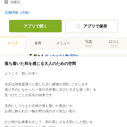
月曜日
店舗情報（詳細）
アプリで開く
アプリで保存
写真
口コミ
トップ
座席
メニュー
6120
1275
50
貯まる
ディナーで人数×
pt
落ち着いた和を感じる大人のための空間
ようこそ、想いの木へ
当店は神楽坂通りに面した古い建物の2階にございます
借り手のいなかった一室の天井裏に古びた大きな梁（木）を
見つけたことが店名の由来です
店内にしつらえた古材の落ち着いた風合いや
お席に飾られた一輪の野の花のさり気ない彩り
ひと時のお食事を介して、和の美しさを大切にした想いを