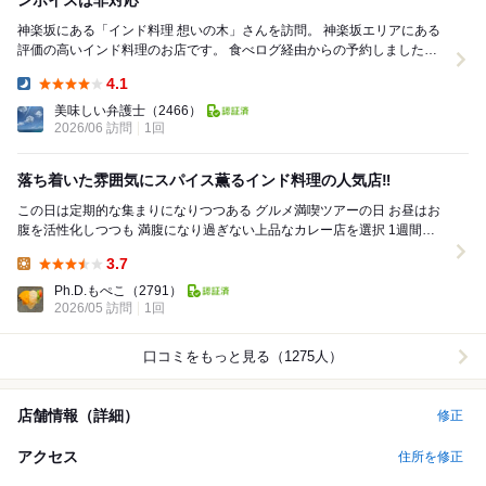
ンボイスは非対応
神楽坂にある「インド料理 想いの木」さんを訪問。 神楽坂エリアにある
評価の高いインド料理のお店です。 食べログ経由からの予約しました。
「小夜のしらべ」というコース(84...
4.1
Dinner:
美味しい弁護士
（2466）
2026/06 訪問
1回
落ち着いた雰囲気にスパイス薫るインド料理の人気店‼️
この日は定期的な集まりになりつつある グルメ満喫ツアーの日 お昼はお
腹を活性化しつつも 満腹になり過ぎない上品なカレー店を選択 1週間ち
ょい前に予約を入れて貰っての訪問 ...
3.7
Lunch:
Ph.D.もぺこ
（2791）
2026/05 訪問
1回
口コミをもっと見る（1275人）
店舗情報（詳細）
修正
アクセス
住所を修正