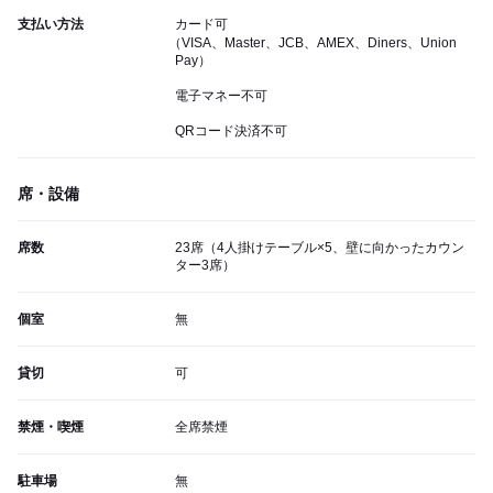
支払い方法
カード可
（VISA、Master、JCB、AMEX、Diners、Union
Pay）
電子マネー不可
QRコード決済不可
席・設備
席数
23席（4人掛けテーブル×5、壁に向かったカウン
ター3席）
個室
無
貸切
可
禁煙・喫煙
全席禁煙
駐車場
無