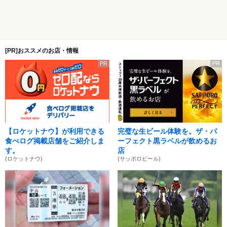
[PR]おススメのお店・情報
PR
PR
【ロケットナウ】が利用できる
完璧な生ビール体験を。ザ・パ
食べログ掲載店舗をご紹介しま
ーフェクト黒ラベルが飲めるお
す。
店
(ロケットナウ)
(サッポロビール)