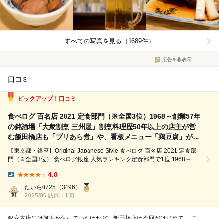
すべての写真を見る（1689件）
広告を非表示
口コミ
ピックアップ！口コミ
食べログ 百名店 2021 定食部門（※全国3位）1968～創業57年
の銘酒場「大衆割烹 三州屋」割烹料理歴50年以上の店主が営
む飯田橋店も「ブリあら煮」や、看板メニュー「鶏豆腐」が最
高だった。
【東京都・銀座】Original Japanese Style 食べログ 百名店 2021 定食部
門（※全国3位） 食べログ銀座 人気ランキング定食部門で1位 1968～創
業57年「大衆割烹 三州屋銀座本店」 割烹料理歴50年の「大衆割烹 三州
4.0
屋 飯田橋店」 . ◾︎三洲屋とは？ 19...
Dinner:
たいら0725
（3496）
2025/06 訪問
1回
銀座本店には何度か伺っていたけれど、飯田橋店は今回がはじめて。 こ