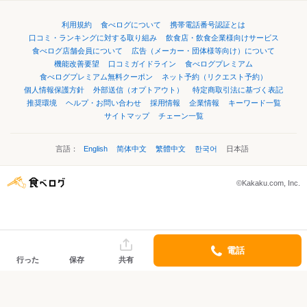
利用規約
食べログについて
携帯電話番号認証とは
口コミ・ランキングに対する取り組み
飲食店・飲食企業様向けサービス
食べログ店舗会員について
広告（メーカー・団体様等向け）について
機能改善要望
口コミガイドライン
食べログプレミアム
食べログプレミアム無料クーポン
ネット予約（リクエスト予約）
個人情報保護方針
外部送信（オプトアウト）
特定商取引法に基づく表記
推奨環境
ヘルプ・お問い合わせ
採用情報
企業情報
キーワード一覧
サイトマップ
チェーン一覧
言語：
English
简体中文
繁體中文
한국어
日本語
©Kakaku.com, Inc.
電話
行った
保存
共有