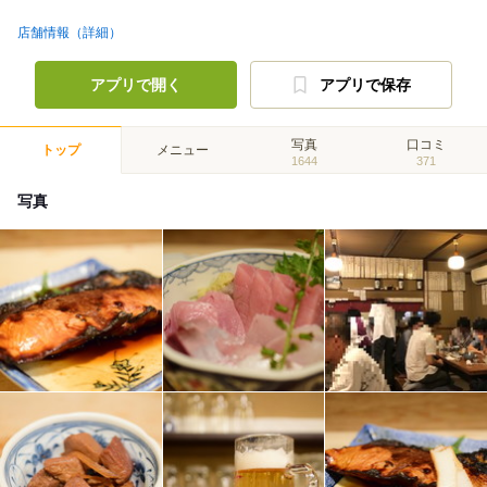
店舗情報（詳細）
アプリで開く
アプリで保存
写真
口コミ
トップ
メニュー
1644
371
写真