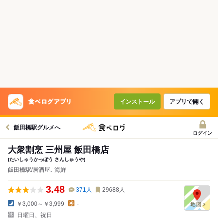
インストール
アプリで開く
飯田橋駅グルメへ
ログイン
大衆割烹 三州屋 飯田橋店
(たいしゅうかっぽう さんしゅうや)
飯田橋駅/居酒屋､ 海鮮
3.48
371
人
29688
人
￥3,000～￥3,999
-
日曜日、祝日