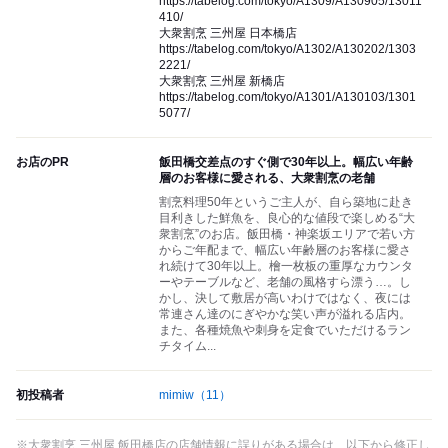
https://tabelog.com/tokyo/A1309/A130905/13011
410/
大衆割烹 三州屋 日本橋店
https://tabelog.com/tokyo/A1302/A130202/1303
2221/
大衆割烹 三州屋 新橋店
https://tabelog.com/tokyo/A1301/A130103/1301
5077/
お店のPR
飯田橋交差点のすぐ側で30年以上。幅広い年齢
層のお客様に愛される、大衆割烹の老舗
割烹料理50年というご主人が、自ら築地に赴き
目利きした鮮魚を、良心的な値段で楽しめる“大
衆割烹”のお店。飯田橋・神楽坂エリアで若い方
からご年配まで、幅広い年齢層のお客様に愛さ
れ続けて30年以上。檜一枚板の重厚なカウンタ
ーやテーブルなど、老舗の風格すら漂う…。し
かし、決して敷居が高いわけではなく、夜には
常連さん達のにぎやかな笑い声が溢れる店内。
また、各種焼魚や刺身を定食でいただけるラン
チタイム...
初投稿者
mimiw
（11）
※大衆割烹 三州屋 飯田橋店の店舗情報に誤りがある場合は、以下から修正し