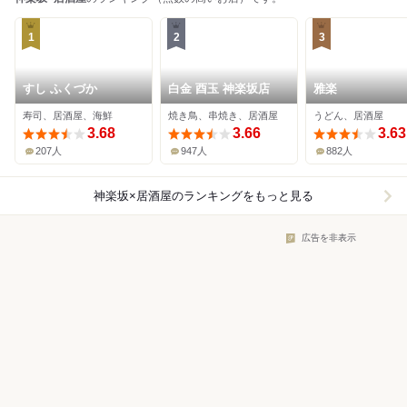
1
2
3
すし ふくづか
白金 酉玉 神楽坂店
雅楽
寿司、居酒屋、海鮮
焼き鳥、串焼き、居酒屋
うどん、居酒屋
3.68
3.66
3.63
207人
947人
882人
神楽坂×居酒屋
のランキングをもっと見る
広告を非表示