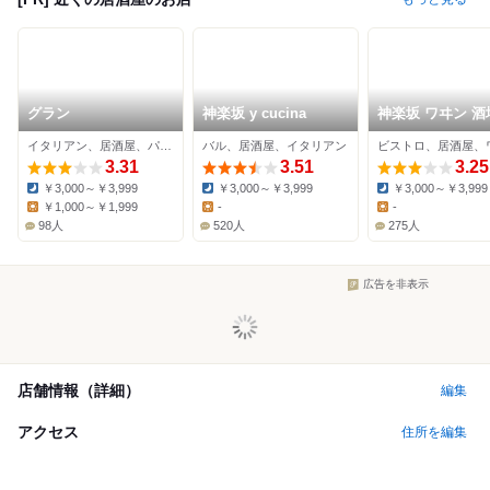
グラン
神楽坂 y cucina
神楽坂 ワヰン 酒
イタリアン、居酒屋、パスタ
バル、居酒屋、イタリアン
3.31
3.51
3.25
￥3,000～￥3,999
￥3,000～￥3,999
￥3,000～￥3,999
Dinner:
Dinner:
Dinner:
￥1,000～￥1,999
-
-
Lunch:
Lunch:
Lunch:
98人
520人
275人
広告を非表示
店舗情報（詳細）
編集
アクセス
住所を編集