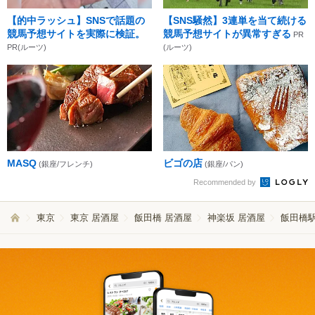
【的中ラッシュ】SNSで話題の
【SNS騒然】3連単を当て続ける
競馬予想サイトを実際に検証。
競馬予想サイトが異常すぎる
PR
PR(ルーツ)
(ルーツ)
MASQ
ビゴの店
(銀座/フレンチ)
(銀座/パン)
Recommended by
東京
東京 居酒屋
飯田橋 居酒屋
神楽坂 居酒屋
飯田橋駅