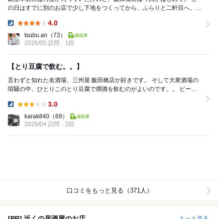
の日はすでに別のお店で少し下地をつくってから、ふらりと二軒目へ。
いただいたのは、なめこおろし、たらこ酢、...
4.0
Dinner:
tsubu.an
（73）
2026/05 訪問
1回
【とり豆腐で飲む。。】
言わずと知れた名酒場、三州屋 飯田橋店が好きです。 そして大衆酒場の
喧騒の中、ひとりこのとり豆腐で燗酒を飲むのがよいのです。。 ビール
のあとの酒はやはり日本酒。 ...
3.0
Dinner:
karak840
（69）
2026/04 訪問
2回
口コミをもっと見る（371人）
[PR] 近くの居酒屋のお店
もっと見る