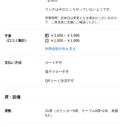
定休日
ランチは今のところやっていないようです。
営業時間・定休日は変更となる場合がございますの
で、ご来店前に店舗にご確認ください。
￥3,000～￥3,999
予算
（口コミ集計）
￥1,000～￥1,999
利用金額分布を見る
支払い方法
カード不可
電子マネー不可
QRコード決済不可
席・設備
席数
31席（カウンター9席、テーブル8席×2卓、座敷
6人）