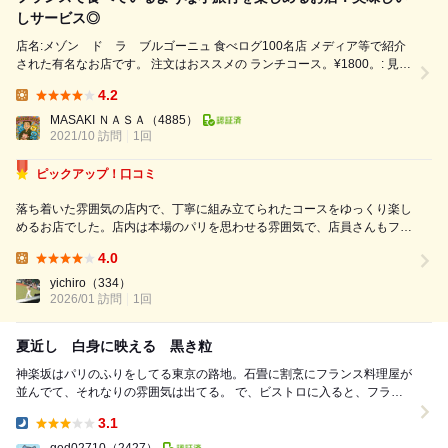
しサービス◎
店名:メゾン ド ラ ブルゴーニュ 食べログ100名店 メディア等で紹介
された有名なお店です。 注文はおススメの ランチコース。¥1800。: 見た
目と味(各料理のカテゴリーを選択、前菜:スープかマリネ、メイン:シェフ
4.2
のおすすめ、魚はポワレ、肉鴨のグラタン、カフェ付きの為選択:コーヒ
Lunch:
ー紅茶など、デザート＋500円:焼きリンゴのクレープかブリュレ付きを選
MASAKI ＮＡＳＡ
（4885）
択) 前菜:にしんのマリネ: 見た目...
2021/10 訪問
1回
ピックアップ！口コミ
落ち着いた雰囲気の店内で、丁寧に組み立てられたコースをゆっくり楽し
めるお店でした。店内は本場のパリを思わせる雰囲気で、店員さんもフラ
ンス人と日本にいながらショートトリップを楽しめます。 今回はランチ
4.0
コースを注文しました。 前菜のオニオングラタンスープは、表面のチー
Lunch:
ズが香ばしく焼き上げられ、中のス...
yichiro
（334）
2026/01 訪問
1回
夏近し 白身に映える 黒き粒
神楽坂はパリのふりをしてる東京の路地。石畳に割烹にフランス料理屋が
並んでて、それなりの雰囲気は出てる。 で、ビストロに入ると、フラン
ス語が飛び交ってるわけだ。演出じゃないよ。...
3.1
Dinner: