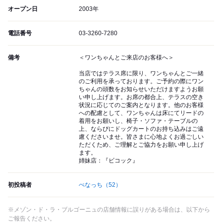
オープン日
2003年
電話番号
03-3260-7280
備考
＜ワンちゃんとご来店のお客様へ＞
当店ではテラス席に限り、ワンちゃんとご一緒
のご利用を承っております。ご予約の際にワン
ちゃんの頭数をお知らせいただけますようお願
い申し上げます。お席の都合上、テラスの空き
状況に応じてのご案内となります。他のお客様
への配慮として、ワンちゃんは床にてリードの
着用をお願いし、椅子・ソファ・テーブルの
上、ならびにドッグカートのお持ち込みはご遠
慮くださいませ。皆さまに心地よくお過ごしい
ただくため、ご理解とご協力をお願い申し上げ
ます。
姉妹店：『ビコック』
初投稿者
ぺなっち
（52）
※メゾン・ド・ラ・ブルゴーニュの店舗情報に誤りがある場合は、以下から
ご報告ください。