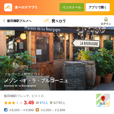
コースで使えるクーポン
戻る
インストール
アプリで開く
飯田橋駅グルメへ
クーポンを利用せず予約する
ログイン
公式
ブルゴーニュ料理とワイン
メゾン・ド・ラ・ブルゴーニュ
(maison de la Bourgogne)
飯田橋駅/フレンチ､ ビストロ
3.49
972
人
62785
人
￥8,000～￥9,999
￥2,000～￥2,999