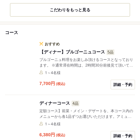
こだわりをもっと見る
コース
おすすめ
【ディナー】ブルゴーニュコース
5品
ブルゴーニュ料理をお楽しみ頂けるコースとなっており
ます。 ※通常滞在時間は、2時間30分前後見て頂いてお
ります。
1～4名様
7,700
円
(税込)
詳細・予約
ディナーコース
4品
定額コース】前菜・メイン・デザートを、本コース内の
メニューから各1品ずつお選びいただけます。アミュー
ズ・自家製パン・食後のコーヒー／紅茶付き、お一人様
1～4名様
¥6,380（税込）。 ※単品でのご注文（アラカルト）は本
コース料金の対象外です。その場合はアラカルト価格に
6,380
円
(税込)
詳細・予約
加え、テーブルチャージ（¥600／名）およびサービス料