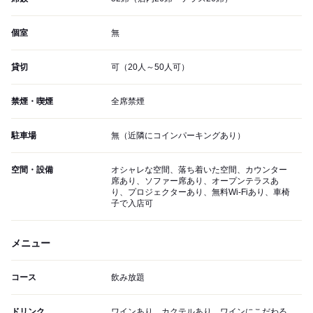
個室
無
貸切
可（20人～50人可）
禁煙・喫煙
全席禁煙
駐車場
無（近隣にコインパーキングあり）
空間・設備
オシャレな空間、落ち着いた空間、カウンター
席あり、ソファー席あり、オープンテラスあ
り、プロジェクターあり、無料Wi-Fiあり、車椅
子で入店可
メニュー
コース
飲み放題
ドリンク
ワインあり、カクテルあり、ワインにこだわる