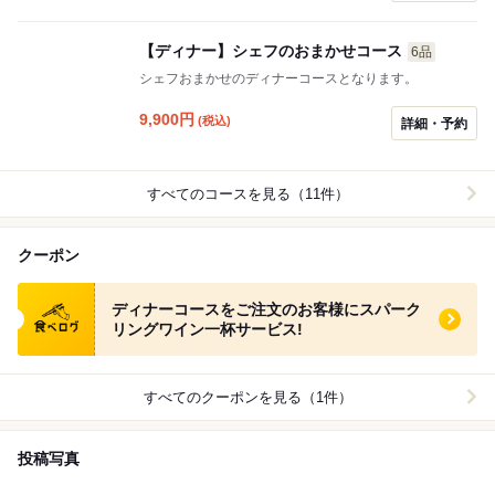
（10%）を別途頂戴いたします。ご注文の際に、スタッ
フへ「コース」または「アラカルト」をお申し付けくだ
【ディナー】シェフのおまかせコース
6品
さい。
シェフおまかせのディナーコースとなります。
9,900
円
(税込)
詳細・予約
すべてのコースを見る（11件）
クーポン
食べログ クーポン
ディナーコースをご注文のお客様にスパーク
リングワイン一杯サービス!
すべてのクーポンを見る（1件）
投稿写真