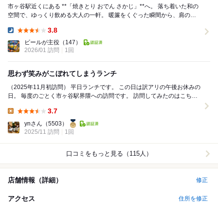
市ヶ谷駅近くにある **「焼きとり おでん さかじ」**へ。 落ち着いた和の
空間で、ゆっくり飲める大人の一軒。 暖簾をくぐった瞬間から、肩の力
がふっと抜けるような雰囲気が...
3.8
Dinner:
ビールが主役
（147）
2026/01 訪問
1回
思わず笑みがこぼれてしまうランチ
（2025年11月初訪問） 平日ランチです。 この日は訳アリの午後お休みの
日。 毎度のごとく市ヶ谷駅界隈への訪問です。 訪問してみたのはこちら
のお店。 訪問時間13...
3.7
Lunch:
ynさん
（5503）
2025/11 訪問
1回
口コミをもっと見る（115人）
店舗情報（詳細）
修正
アクセス
住所を修正