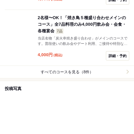
す。
2名様〜OK！「焼き鳥５種盛り合わせメインの
コース」全7品料理のみ4,000円飲み会・会食・
各種宴会
7品
当店名物「炭火串焼き盛り合わせ」がメインのコースで
す。普段使いの飲み会やデート利用、ご接待や特別なご
会食の席にも相応しいコースとなっております。※お一
人様プラス2,000円で飲み放題をお付けする事が可能で
4,000
円
(税込)
詳細・予約
す。
すべてのコースを見る（8件）
投稿写真