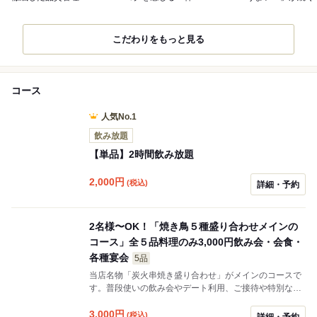
こだわりをもっと見る
コース
人気No.1
飲み放題
【単品】2時間飲み放題
2,000
円
(税込)
詳細・予約
2名様〜OK！「焼き鳥５種盛り合わせメインの
コース」全５品料理のみ3,000円飲み会・会食・
各種宴会
5品
当店名物「炭火串焼き盛り合わせ」がメインのコースで
す。普段使いの飲み会やデート利用、ご接待や特別なご
会食の席にも相応しいコースとなっております。※お一
人様プラス2,000円で飲み放題をお付けする事が可能で
3,000
円
(税込)
詳細・予約