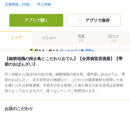
店舗情報（詳細）
求人情報
アプリで開く
アプリで保存
写真
口コミ
トップ
メニュー
217
115
50
貯まる・使える
ディナーで人数×
pt
【銘柄地鶏の焼き鳥とこだわりおでん】【全席個室居酒屋】【季
節のおばんざい】
市ヶ谷駅から徒歩3分の好立地。銘柄地鶏の焼き鳥、通年楽しめるおでん、季
節のおばんざい、店主目利きの地酒など、こだわりの国産食材を使用した旬
を感じられる和食酒場。天然木や石を使用した落ち着きのある店内は全席個
室となっておりますので、様々なシーンでご利用頂けます。
お店のこだわり