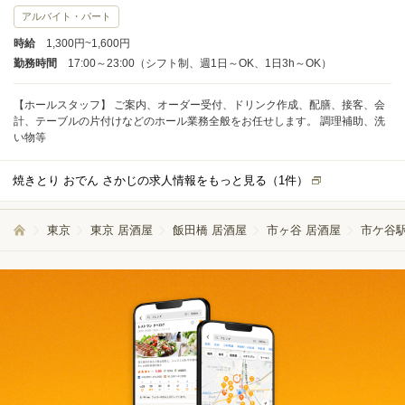
アルバイト・パート
時給
1,300円~1,600円
勤務時間
17:00～23:00（シフト制、週1日～OK、1日3h～OK）
【ホールスタッフ】 ご案内、オーダー受付、ドリンク作成、配膳、接客、会
計、テーブルの片付けなどのホール業務全般をお任せします。 調理補助、洗
い物等
焼きとり おでん さかじの求人情報をもっと見る（
1
件）
東京
東京 居酒屋
飯田橋 居酒屋
市ヶ谷 居酒屋
市ケ谷駅