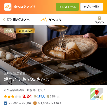
インストール
アプリで開く
市ケ谷駅グルメへ
ログイン
公式
全席個室居酒屋
焼きとり おでん さかじ
市ケ谷駅/居酒屋､ 焼き鳥､ おでん
3.24
115
人
6984
人
￥4,000～￥4,999
￥1,000～￥1,999