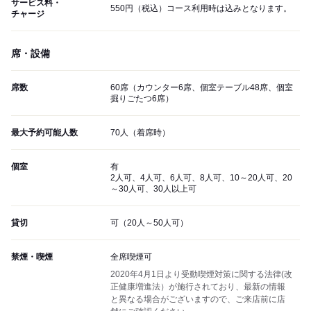
サービス料・
550円（税込）コース利用時は込みとなります。
チャージ
席・設備
席数
60席（カウンター6席、個室テーブル48席、個室
掘りごたつ6席）
最大予約可能人数
70人（着席時）
個室
有
2人可、4人可、6人可、8人可、10～20人可、20
～30人可、30人以上可
貸切
可（20人～50人可）
禁煙・喫煙
全席喫煙可
2020年4月1日より受動喫煙対策に関する法律(改
正健康増進法）が施行されており、最新の情報
と異なる場合がございますので、ご来店前に店