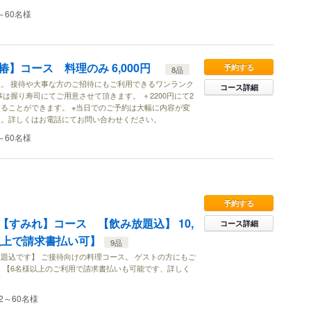
～60名様
椿】コース 料理のみ 6,000円
予約する
8品
。 接待や大事な方のご招待にもご利用できるワンランク
コース詳細
は握り寿司にてご用意させて頂きます。 ＋2200円にて2
ることができます。 ※当日でのご予約は大幅に内容が変
す。詳しくはお電話にてお問い合わせください。
～60名様
予約する
【すみれ】コース 【飲み放題込】 10,
コース詳細
以上で請求書払い可】
9品
題込です】 ご接待向けの料理コース。 ゲストの方にもご
 【6名様以上のご利用で請求書払いも可能です、詳しく
】
2～60名様