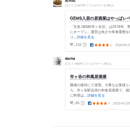
想夫恋
口コミ 2,947件
フォロワー 4,483人
GEМS入居の居酒屋はやっぱレ
「五色 GEMS市ヶ谷店」は2018年
にオープン。運営は魚介や和食業態を
コ...
詳細を見る
2026/06
？
132
dacha
口コミ 469件
フォロワー 1,391人
市ヶ谷の和風居酒屋
職場の接待にて使用。大事なお客様と
ろ、市ヶ谷駅近傍の和食居酒屋で、個
に料理は...
詳細を見る
2025/04 訪
？
65