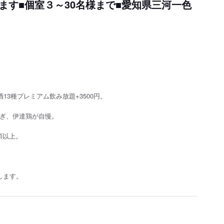
ります■個室３～30名様まで■愛知県三河一色
酒13種プレミアム飲み放題+3500円。
なぎ、伊達鶏が自慢。
類以上。
致します。