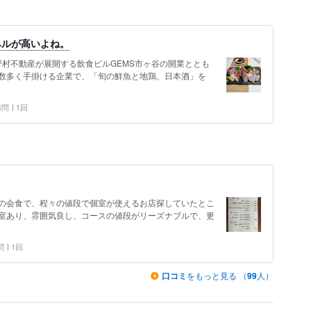
ベルが高いよね。
、野村不動産が展開する飲食ビルGEMS市ヶ谷の開業ととも
数多く手掛ける企業で、「旬の鮮魚と地鶏、日本酒」を
 訪問
1回
の会食で、程々の値段で個室が使えるお店探していたとこ
室あり、雰囲気良し、コースの値段がリーズナブルで、更
問
1回
口コミ
をもっと見る （
99
人）