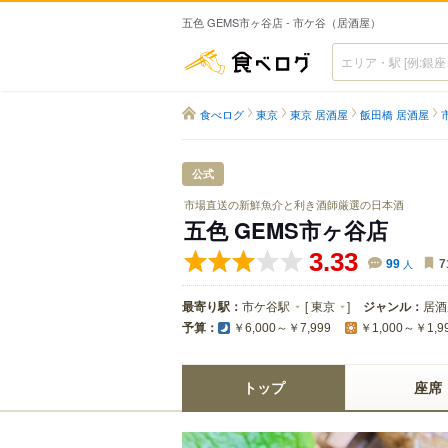
五色 GEMS市ヶ谷店 - 市ケ谷（居酒屋）
食べログ
食べログ
東京
東京 居酒屋
飯田橋 居酒屋
公式
市場直送の新鮮魚介と利き酒師厳選の日本酒
五色 GEMS市ヶ谷店
3.33
99
人
7
最寄り駅：
市ケ谷駅
[
東京
]
ジャンル：
居酒
予算：
￥6,000～￥7,999
￥1,000～￥1,9
トップ
座席