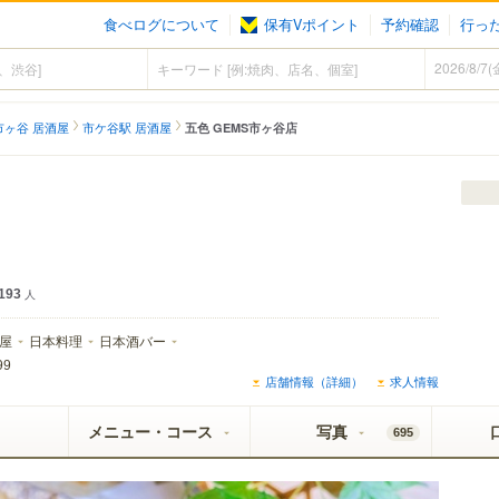
食べログについて
保有Vポイント
予約確認
行っ
市ヶ谷 居酒屋
市ケ谷駅 居酒屋
五色 GEMS市ヶ谷店
193
人
屋
日本料理
日本酒バー
99
店舗情報（詳細）
求人情報
メニュー・コース
写真
695