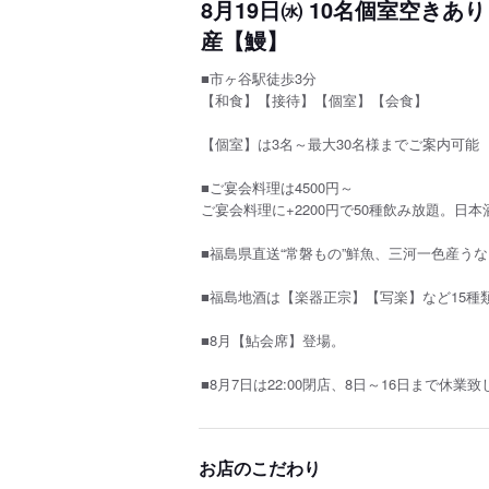
8月19日㈬ 10名個室空きあ
産【鰻】
■市ヶ谷駅徒歩3分
【和食】【接待】【個室】【会食】
【個室】は3名～最大30名様までご案内可能
■ご宴会料理は4500円～
ご宴会料理に+2200円で50種飲み放題。日本
■福島県直送“常磐もの”鮮魚、三河一色産う
■福島地酒は【楽器正宗】【写楽】など15種
■8月【鮎会席】登場。
■8月7日は22:00閉店、8日～16日まで休業
お店のこだわり