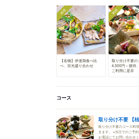
料理
料理
【名物】伊達鶏食べ比
取り分け不要の
べ、目光盛り合わせ
4,500円～接待
ご利用に是非
コース
取り分け不要 【桔
取り分け不要のコース料理
きます。 ※当日でのご予
お電話にてお問い合わせ