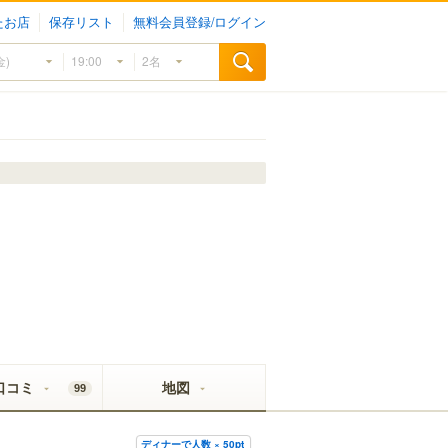
たお店
保存リスト
無料会員登録/ログイン
口コミ
地図
99
ディナーで人数 × 50pt