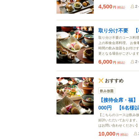
4,500
2
円
(税込)
取り分け不要 【
取り分け不要のコース料理
上の和食会席料理。 お食事
時間の飲み放題をお付けす
更となる場合がございま
6,000
2
円
(税込)
おすすめ
飲み放題
【接待会席・福】
000円 【6名様
【こちらのコースは飲み放
好評いただいております。
はお問い合わせください
10,000
円
(税込)