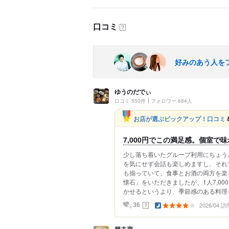
口コミ
？
好みのあう人を
ゆうのだでぃ
口コミ 550件
フォロワー 684人
お店が選ぶピックアップ！口コミ
7,000円でこの満足感。個室で
少し落ち着いたグループ利用にちょう
を気にせず会話も楽しめますし、それ
も揃っていて、食事とお酒の両方を楽
懐石」をいただきましたが、1人7,0
かせるというより、季節感のある料理を.
2026/04 訪
？
36