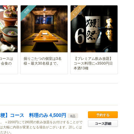
ドリンク
空間
コースは
掘りごたつの個室は3名
【プレミアム飲み放題】
、会食の
様～最大30名様まで。
コース料理に+3500円日
本酒13種
梗】コース 料理のみ 4,500円
予約する
8品
。 ＋2200円にて2時間の飲み放題をお付けすることがで
コース詳細
約は大幅に内容が変更となる場合がございます。詳しくは
ください。