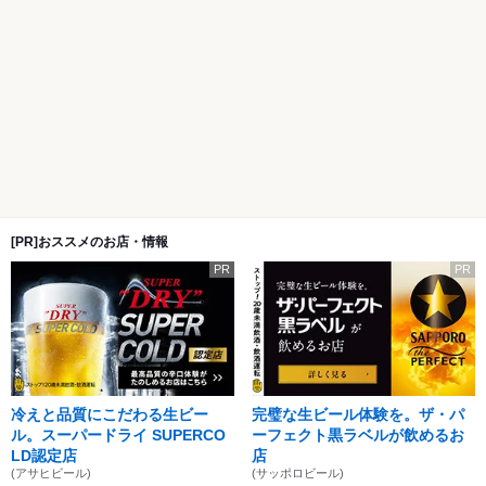
[PR]おススメのお店・情報
PR
PR
冷えと品質にこだわる生ビー
完璧な生ビール体験を。ザ・パ
ル。スーパードライ SUPERCO
ーフェクト黒ラベルが飲めるお
LD認定店
店
(アサヒビール)
(サッポロビール)