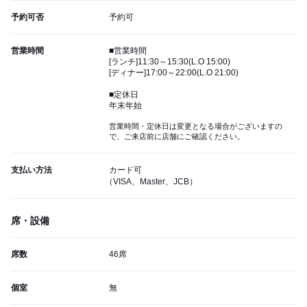
予約可否
予約可
営業時間
■営業時間
[ランチ]11:30～15:30(L.O 15:00)
[ディナー]17:00～22:00(L.O 21:00)
■定休日
年末年始
営業時間・定休日は変更となる場合がございますの
で、ご来店前に店舗にご確認ください。
支払い方法
カード可
（VISA、Master、JCB）
席・設備
席数
46席
個室
無