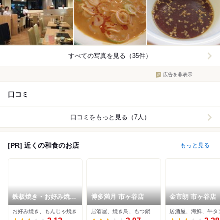
すべての写真を見る（35件）
広告を非表示
口コミ
口コミをもっと見る（7人）
[PR] 近くの和食のお店
もっと見る
鉄板焼き・お好み焼
博多満月 市ヶ谷店
金市朗 市ヶ谷店
き・もんじゃ しょう
お好み焼き、もんじゃ焼き
居酒屋、焼き鳥、もつ鍋
居酒屋、海鮮、牛タ
吉