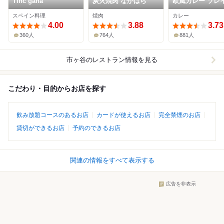
Tinc gana
炭火焼肉 なかはら
欧風カレー ソレ
スペイン料理
焼肉
カレー
4.00
3.88
3.73
360人
764人
881人
市ヶ谷
のレストラン情報を見る
こだわり・目的からお店を探す
飲み放題コースのあるお店
カードが使えるお店
完全禁煙のお店
貸切ができるお店
予約のできるお店
関連の情報をすべて表示する
広告を非表示