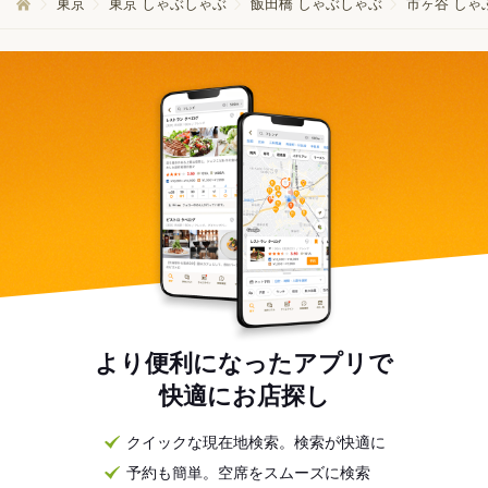
東京
東京 しゃぶしゃぶ
飯田橋 しゃぶしゃぶ
市ヶ谷 しゃ
より便利になったアプリで
快適にお店探し
クイックな現在地検索。検索が快適に
予約も簡単。空席をスムーズに検索