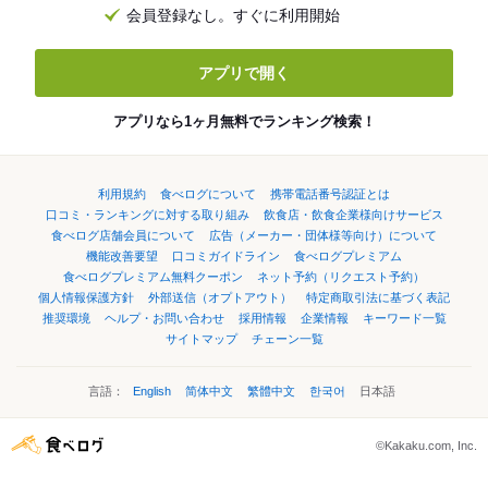
会員登録なし。すぐに利用開始
アプリで開く
アプリなら1ヶ月無料でランキング検索！
利用規約
食べログについて
携帯電話番号認証とは
口コミ・ランキングに対する取り組み
飲食店・飲食企業様向けサービス
食べログ店舗会員について
広告（メーカー・団体様等向け）について
機能改善要望
口コミガイドライン
食べログプレミアム
食べログプレミアム無料クーポン
ネット予約（リクエスト予約）
個人情報保護方針
外部送信（オプトアウト）
特定商取引法に基づく表記
推奨環境
ヘルプ・お問い合わせ
採用情報
企業情報
キーワード一覧
サイトマップ
チェーン一覧
言語：
English
简体中文
繁體中文
한국어
日本語
©Kakaku.com, Inc.