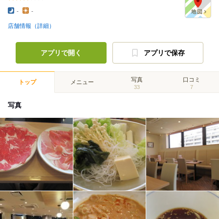
-
-
店舗情報（詳細）
アプリで開く
アプリで保存
写真
口コミ
トップ
メニュー
33
7
写真