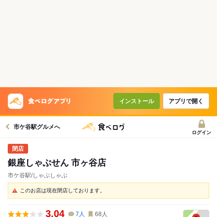
インストール
アプリで開く
市ケ谷駅グルメへ
ログイン
銀座しゃぶせん 市ヶ谷店
市ケ谷駅/しゃぶしゃぶ
このお店は現在閉店しております。
3.04
7
人
68
人