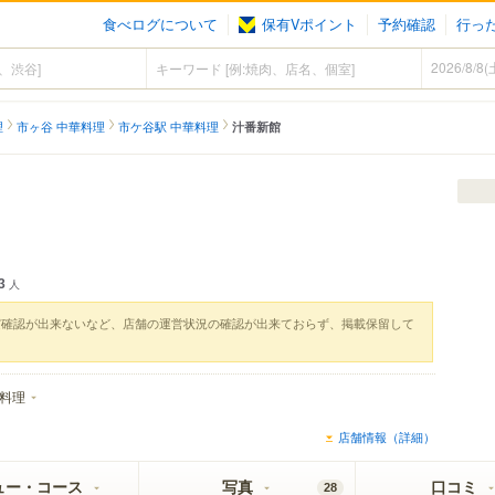
食べログについて
保有Vポイント
予約確認
行っ
理
市ヶ谷 中華料理
市ケ谷駅 中華料理
汁番新館
3
人
実確認が出来ないなど、店舗の運営状況の確認が出来ておらず、掲載保留して
料理
店舗情報（詳細）
ュー・コース
写真
口コミ
28