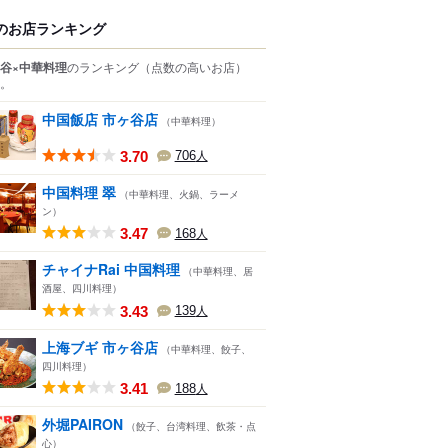
のお店ランキング
谷×中華料理
のランキング
（点数の高いお店）
。
中国飯店 市ヶ谷店
（中華料理）
3.70
706
人
中国料理 翠
（中華料理、火鍋、ラーメ
ン）
3.47
168
人
チャイナRai 中国料理
（中華料理、居
酒屋、四川料理）
3.43
139
人
上海ブギ 市ヶ谷店
（中華料理、餃子、
四川料理）
3.41
188
人
外堀PAIRON
（餃子、台湾料理、飲茶・点
心）