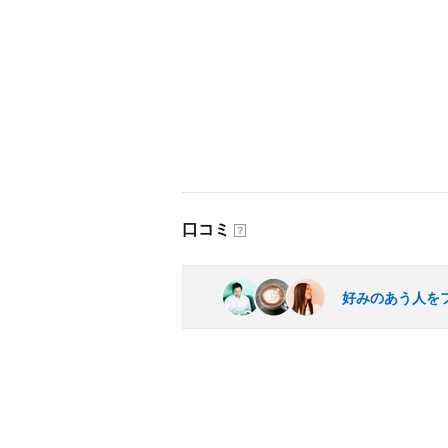
口コミ
？
好みのあう人を