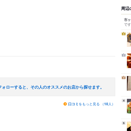
周辺
市ヶ
です
1
2
3
フォローすると、その人のオススメのお店から探せます。
4
口コミ
をもっと見る （
10
人）
5