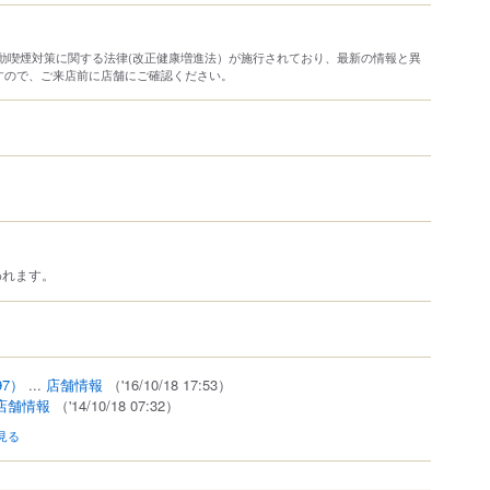
り受動喫煙対策に関する法律(改正健康増進法）が施行されており、最新の情報と異
すので、ご来店前に店舗にご確認ください。
われます。
97）
...
店舗情報
（'16/10/18 17:53）
店舗情報
（'14/10/18 07:32）
見る