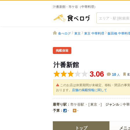
汁番新館 - 市ケ谷（中華料理）
食べログ
食べログ
東京
東京 中華料理
飯田橋 中華料
掲載保留
汁番新館
3.06
10
人
8
このお店は休業期間が未確定、移転・閉店の事
おります。
店舗の掲載情報に関して
最寄り駅：
市ケ谷駅
[
東京
]
ジャンル：
中華
予算：
-
-
トップ
メニ