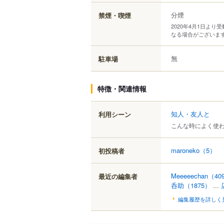
分煙
禁煙・喫煙
2020年4月1日よ
なる場合がございま
無
駐車場
特徴・関連情報
知人・友人と
利用シーン
こんな時によく使
maroneko
（5）
初投稿者
Meeeeechan
（40
最近の編集者
呑助
（1875）
...
編集履歴を詳しく