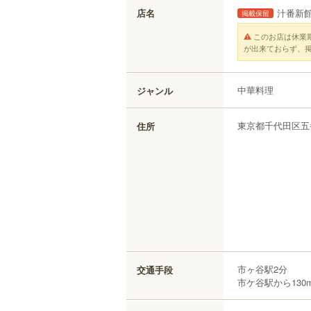
店名
汁番新
掲載保留
このお店は休業
が出来ておらず、
中華料理
ジャンル
東京都
千代田区
五
住所
市ヶ谷駅2分
交通手段
市ケ谷駅から130