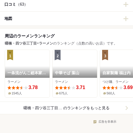
口コミ
（63）
地図
周辺のラーメンランキング
曙橋・四ツ谷三丁目
×
ラーメン
のランキング（点数の高いお店）です。
1
2
3
一条流がんこ総本家分
中華そば 葉山
自家製麺 福は内
家四谷荒木町
ラーメン
ラーメン
つけ麺、ラーメン
3.78
3.71
3.69
1545人
675人
560人
曙橋・四ツ谷三丁目×ラーメン
のランキングをもっと見る
広告を非表示