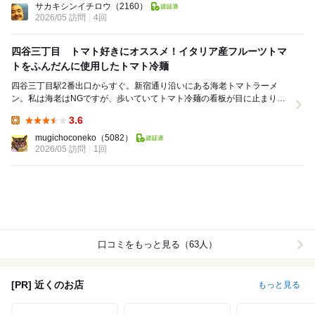
サカキシンイチロウ
（2160）
2026/05 訪問
4回
四谷三丁目 トマト好きにオススメ！イタリア産フルーツトマ
トをふんだんに使用したトマト冷麺
四谷三丁目駅2番出口からすぐ。新宿通り沿いにある海老トマトラーメ
ン。私は海老はNGですが、歩いていてトマト冷麺の看板が目に止まり、
トマト大好きなのでふらりと。 こじんまりとし...
3.6
Lunch:
mugichoconeko
（5082）
2026/05 訪問
1回
口コミをもっと見る（63人）
[PR] 近くのお店
もっと見る