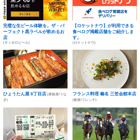
完璧な生ビール体験を。ザ・パ
【ロケットナウ】が利用できる
ーフェクト黒ラベルが飲めるお
食べログ掲載店舗をご紹介しま
店
す。
(サッポロビール)
(ロケットナウ)
ひょうたん屋 6丁目店
フランス料理 榛名 三笠会館本店
(東銀座/うな
ぎ)
(銀座/フレンチ)