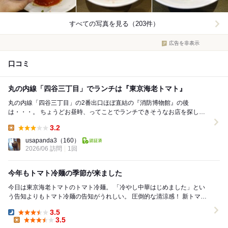
すべての写真を見る（203件）
広告を非表示
口コミ
丸の内線「四谷三丁目」でランチは『東京海老トマト』
丸の内線「四谷三丁目」の2番出口ほぼ直結の『消防博物館』の後
は・・・。 ちょうどお昼時、ってことでランチできそうなお店を探しま
す。 ってか、あんまり探してないかも？！ ...
3.2
Lunch:
usapanda3
（160）
2026/06 訪問
1回
今年もトマト冷麺の季節が来ました
今日は東京海老トマトのトマト冷麺。 「冷やし中華はじめました」とい
う告知よりもトマト冷麺の告知がうれしい。 圧倒的な清涼感！ 新トマト
冷麺爆誕！ スープの３分の１はトマト。...
3.5
Dinner:
3.5
Lunch: