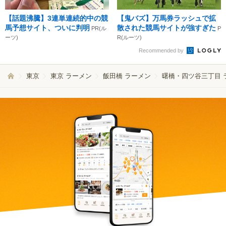
【話題沸騰】3連単連続的中の競
【鬼バズ】万馬券ラッシュで拡
馬予想サイト、ついに判明
散された競馬サイトが強すぎた
PR(ル
P
ーツ)
R(ルーツ)
Recommended by
東京
東京 ラーメン
飯田橋 ラーメン
曙橋・四ツ谷三丁目 