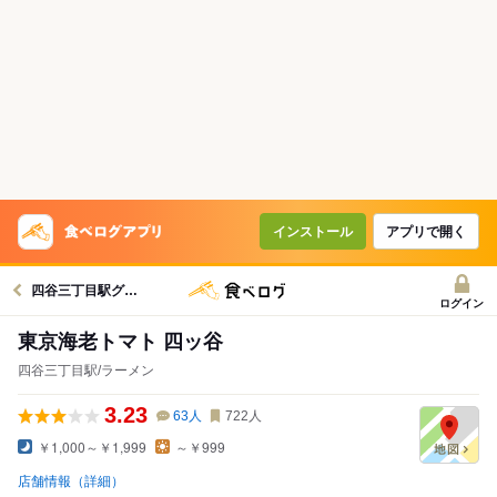
インストール
アプリで開く
四谷三丁目駅グルメへ
ログイン
東京海老トマト 四ッ谷
四谷三丁目駅/ラーメン
3.23
63
人
722
人
￥1,000～￥1,999
～￥999
店舗情報（詳細）