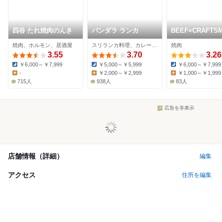
四谷 たれ焼肉のんき
バンダラ ランカ
BEEF×CRAFTS
焼肉、ホルモン、居酒屋
スリランカ料理、カレー、カフェ
焼肉
3.55
3.70
3.26
￥6,000～￥7,999
￥5,000～￥5,999
￥6,000～￥7,999
Dinner:
Dinner:
Dinner:
-
￥2,000～￥2,999
￥1,000～￥1,999
Lunch:
Lunch:
Lunch:
715人
938人
83人
広告を非表示
店舗情報（詳細）
編集
アクセス
住所を編集