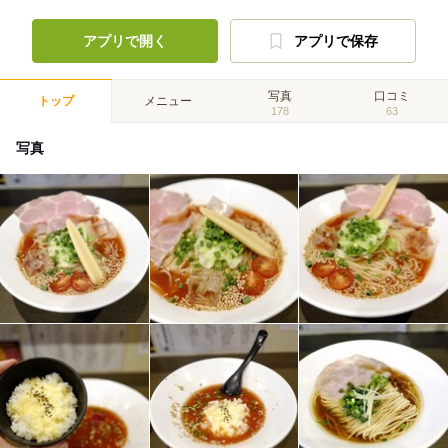
アプリで開く
アプリで保存
写真
口コミ
トップ
メニュー
178
63
写真