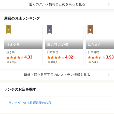
近くのグルメ情報まとめをもっと見る
周辺のお店ランキング
1
2
3
オオクサ
車力門 おの澤
はらまさ
焼き鳥
日本料理
日本料理
4.33
4.02
3.93
478人
404人
774人
曙橋・四ツ谷三丁目
のレストラン情報を見る
ランチのお店を探す
ランチができる日曜営業のお店