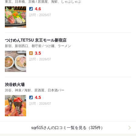
東京、日本橋、京橋 / 居酒屋、海鮮、しゃぶしゃぶ
4.6
Dinner:
訪問：2026/07
つけめんTETSU 京王モール新宿店
新宿、新宿西口、都庁前 / つけ麺、ラーメン
3.5
Lunch:
訪問：2026/07
渋谷鉄火場
渋谷、神泉 / 海鮮、居酒屋、日本酒バー
4.5
Dinner:
訪問：2026/07
sgr515
さんの口コミ一覧を見る（325件）