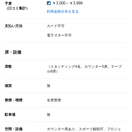
￥3,000～￥3,999
予算
（口コミ集計）
利用金額分布を見る
支払い方法
カード不可
電子マネー不可
席・設備
席数
（スタンディング4名、カウンター5席、テーブ
ル8席）
個室
無
禁煙・喫煙
全席禁煙
駐車場
無
空間・設備
カウンター席あり、スポーツ観戦可、プロジェ