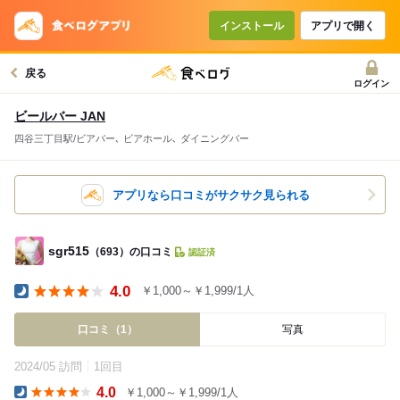
インストール
アプリで開く
戻る
ログイン
ビールバー JAN
四谷三丁目駅/ビアバー､ ビアホール､ ダイニングバー
アプリなら口コミがサクサク見られる
sgr515
（693）の口コミ
認証済
4.0
￥1,000～￥1,999/1人
Dinner
口コミ（1）
写真
2024/05 訪問
1回目
4.0
￥1,000～￥1,999/1人