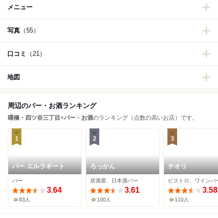
メニュー
写真
（55）
口コミ
（21）
地図
周辺のバー・お酒ランキング
曙橋・四ツ谷三丁目
×
バー・お酒
のランキング（点数の高いお店）です。
1
2
3
バー エルラギート
ろっかん
チオリ
バー
居酒屋、日本酒バー
ビストロ、ワインバ
3.64
3.61
3.58
83人
100人
110人