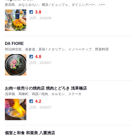
新高島、みなとみらい、横浜 / ビュッフェ、ダイニングバー、バー
3.8
Dinner:
訪問：2026/08
DA FIORE
明治神宮前、表参道、原宿 / イタリアン、イノベーティブ、野菜料理
4.8
Dinner:
訪問：2026/07
お肉一枚売りの焼肉店 焼肉とどろき 浅草橋店
浅草橋、馬喰町、両国 / 焼肉、ホルモン、ステーキ
4.2
Dinner:
訪問：2026/07
個室と和食 和菜美 八重洲店