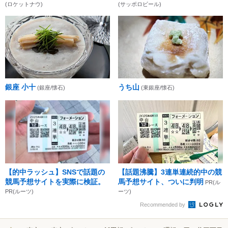
(ロケットナウ)
(サッポロビール)
銀座 小十
うち山
(銀座/懐石)
(東銀座/懐石)
【的中ラッシュ】SNSで話題の
【話題沸騰】3連単連続的中の競
競馬予想サイトを実際に検証。
馬予想サイト、ついに判明
PR(ル
PR(ルーツ)
ーツ)
Recommended by