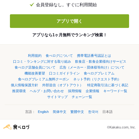
会員登録なし。すぐに利用開始
アプリで開く
アプリなら1ヶ月無料でランキング検索！
利用規約
食べログについて
携帯電話番号認証とは
口コミ・ランキングに対する取り組み
飲食店・飲食企業様向けサービス
食べログ店舗会員について
広告（メーカー・団体様等向け）について
機能改善要望
口コミガイドライン
食べログプレミアム
食べログプレミアム無料クーポン
ネット予約（リクエスト予約）
個人情報保護方針
外部送信（オプトアウト）
特定商取引法に基づく表記
推奨環境
ヘルプ・お問い合わせ
採用情報
企業情報
キーワード一覧
サイトマップ
チェーン一覧
言語：
English
简体中文
繁體中文
한국어
日本語
©Kakaku.com, Inc.