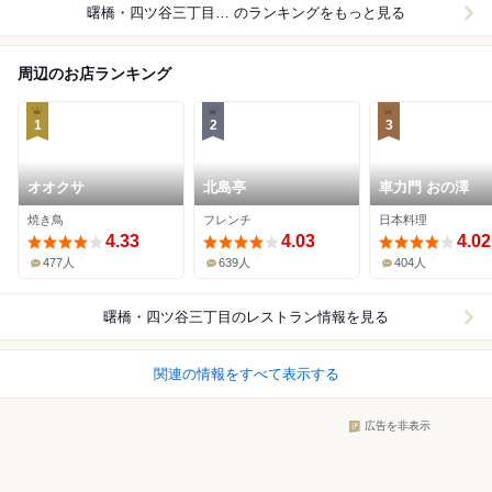
曙橋・四ツ谷三丁目×バー・お酒
のランキングをもっと見る
周辺のお店ランキング
1
2
3
オオクサ
北島亭
車力門 おの澤
焼き鳥
フレンチ
日本料理
4.33
4.03
4.02
477人
639人
404人
曙橋・四ツ谷三丁目
のレストラン情報を見る
関連の情報をすべて表示する
広告を非表示