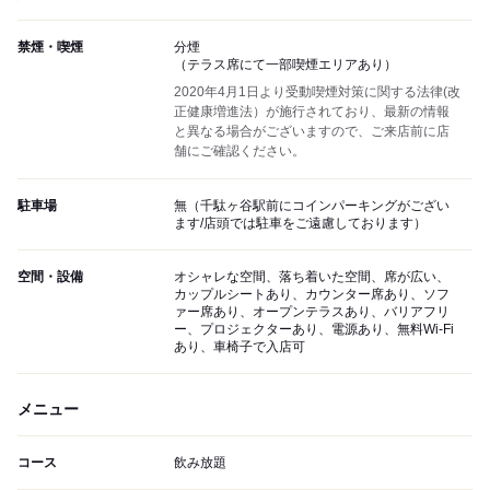
禁煙・喫煙
分煙
（テラス席にて一部喫煙エリアあり）
2020年4月1日より受動喫煙対策に関する法律(改
正健康増進法）が施行されており、最新の情報
と異なる場合がございますので、ご来店前に店
舗にご確認ください。
駐車場
無（千駄ヶ谷駅前にコインパーキングがござい
ます/店頭では駐車をご遠慮しております）
空間・設備
オシャレな空間、落ち着いた空間、席が広い、
カップルシートあり、カウンター席あり、ソフ
ァー席あり、オープンテラスあり、バリアフリ
ー、プロジェクターあり、電源あり、無料Wi-Fi
あり、車椅子で入店可
メニュー
コース
飲み放題