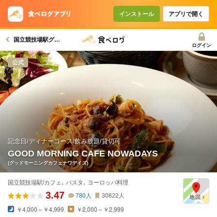
コースで使えるクーポン
戻る
インストール
アプリで開く
国立競技場駅グルメへ
クーポンを利用せず予約する
ログイン
公式
記念日/ディナーコース/飲み放題/貸切可
GOOD MORNING CAFE NOWADAYS
(グッドモーニングカフェナワデイズ)
国立競技場駅/カフェ､ パスタ､ ヨーロッパ料理
3.47
780
人
30822
人
￥4,000～￥4,999
￥2,000～￥2,999