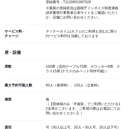
登録番号：T1120001087528
※最新の登録状況は国税庁インボイス制度適格
請求書発行事業者公表サイトをご確認いただく
か、店舗にお問い合わせください。
サービス料・
ディナータイム(カフェのご利用も含む)に限り
チャージ
[サービス料5%] 頂戴しております
席・設備
席数
100席（店内テーブル70席、カウンター8席、テ
ラス15席 [テラスのみペット同伴可能] ）
最大予約可能人数
60人（着席時）、120人（立食時）
個室
無
（【団体様のみ「半個室」でご利用いただける1
2名席がございます。ご希望の際はお電話にてお
問い合わせください】）
貸切
可（50人以上可、20人～50人可、20人以下可）