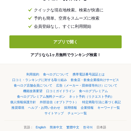
クイックな現在地検索。検索が快適に
予約も簡単。空席をスムーズに検索
会員登録なし。すぐに利用開始
アプリで開く
アプリなら1ヶ月無料でランキング検索！
利用規約
食べログについて
携帯電話番号認証とは
口コミ・ランキングに対する取り組み
飲食店・飲食企業様向けサービス
食べログ店舗会員について
広告（メーカー・団体様等向け）について
機能改善要望
口コミガイドライン
食べログプレミアム
食べログプレミアム無料クーポン
ネット予約（リクエスト予約）
個人情報保護方針
外部送信（オプトアウト）
特定商取引法に基づく表記
推奨環境
ヘルプ・お問い合わせ
採用情報
企業情報
キーワード一覧
サイトマップ
チェーン一覧
言語：
English
简体中文
繁體中文
한국어
日本語