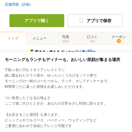
店舗情報（詳細）
アプリで開く
アプリで保存
写真
口コミ
クーポン
トップ
メニュー
2985
780
4
50
貯まる・使える
ディナーで人数×
pt
モーニングもランチもディナーも、おいしい笑顔が集まる場所
千駄ヶ谷に佇むイタリアンレストラン
緑に囲まれたテラス席や、ゆったりくつろげるソファ席で、
モーニングの一杯のコーヒーから、ランチ、そしてディナーまで、
時間帯ごとに違った表情をお楽しみいただけます。
つい長居したくなる心地よさ
ここで過ごすひとときが、あなたの日常を少し特別に彩ります。
【お店まるごと貸切】も承ります。
ビュッフェやフルコース、パーティー、ウェディングなど
ご要望に合わせて自由にアレンジ可能です