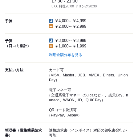
17:30 - 21:00
L.O. 料理20:00 ドリンク20:30
￥4,000～￥4,999
予算
￥2,000～￥2,999
￥3,000～￥3,999
予算
（口コミ集計）
￥1,000～￥1,999
利用金額分布を見る
支払い方法
カード可
（VISA、Master、JCB、AMEX、Diners、Union
Pay）
電子マネー可
（交通系電子マネー（Suicaなど）、楽天Edy、n
anaco、WAON、iD、QUICPay）
QRコード決済可
（PayPay、Alipay）
領収書（適格簡易請求
適格請求書（インボイス）対応の領収書発行が
書）
可能