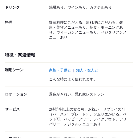
ドリンク
焼酎あり、ワインあり、カクテルあり
料理
野菜料理にこだわる、魚料理にこだわる、健
康・美容メニューあり、朝食・モーニングあ
り、ヴィーガンメニューあり、ベジタリアンメ
ニューあり
特徴・関連情報
利用シーン
家族・子供と
知人・友人と
こんな時によく使われます。
ロケーション
景色がきれい、隠れ家レストラン
サービス
2時間半以上の宴会可、お祝い・サプライズ可
（バースデープレート）、ソムリエがいる、ペ
ット可、ハッピーアワー、テイクアウト、デリ
バリー、デジタルメニューあり