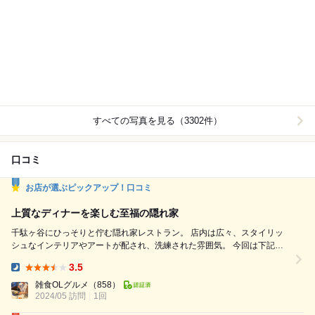
すべての写真を見る（3302件）
口コミ
お店が選ぶピックアップ！口コミ
上質なディナーを楽しむ至福の隠れ家
千駄ヶ谷にひっそりと佇む隠れ家レストラン。 店内は広々、スタイリッ
シュなインテリアやアートが配され、洗練された雰囲気。 今回は下記の
お品をいただきました！ ・フォアグラクリームを挟んだ塩マカロン
3.5
（¥350） ・季節のフルーツとモッツァレラの白バルサミコマリネ
Dinner:
（¥1300） ・NOWADAYSサラダ（¥1380） ⭐︎芽キャベツのガーリックソ
雑食OLグルメ
（858）
2024/05 訪問
テー（¥1300） ⭐︎手打ちニョッキ ...
1回