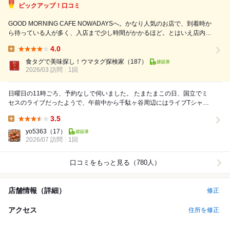
ピックアップ！口コミ
GOOD MORNING CAFE NOWADAYSへ。かなり人気のお店で、到着時か
ら待っている人が多く、入店まで少し時間がかかるほど。とはいえ店内は
落ち着いた空気感で、都心なのにゆったり過ごせるのが良い。ハンバーグ
4.0
（マスタードソース）は肉感と焼き目の香ばしさがあり、マスタードの酸
Lunch:
味とコクで後味が締...
食タグで美味探し！ウマタグ探検家
（187）
2026/03 訪問
1回
日曜日の11時ごろ、予約なしで伺いました。 たまたまこの日、国立でミ
セスのライブだったようで、午前中から千駄ヶ谷周辺にはライブTシャツ
を着た方がちらほらと。 10時くらいに...
3.5
Lunch:
yo5363
（17）
2026/07 訪問
1回
口コミをもっと見る（780人）
店舗情報（詳細）
修正
アクセス
住所を修正