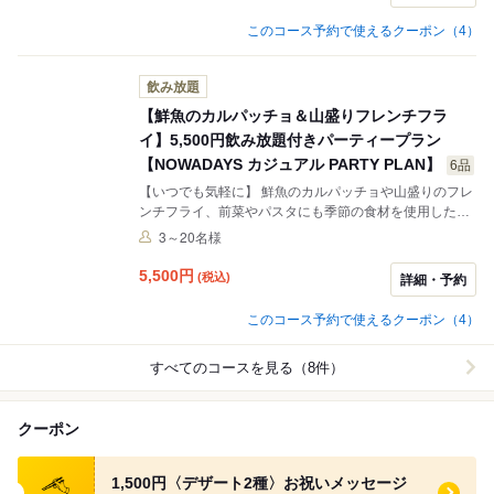
会・忘年会などの大人数様パーティーにもご利用いただ
けます。 ▶︎【当日のご予約も承ります】お電話にてご予
このコース予約で使えるクーポン（4）
約をお願いいたします。 ▶︎【飲み放題の延長もお気軽に
ご相談ください】 ※クローズ時間により、予約時間によ
って滞在時間90分となる場合もございます
飲み放題
【鮮魚のカルパッチョ＆山盛りフレンチフラ
イ】5,500円飲み放題付きパーティープラン
【NOWADAYS カジュアル PARTY PLAN】
6品
【いつでも気軽に】 鮮魚のカルパッチョや山盛りのフレ
ンチフライ、前菜やパスタにも季節の食材を使用した
「ワイワイ盛り上がる」カジュアルな大皿パーティープ
3～20名様
ラン！ ご友人様との気軽なお食事の少人数利用から、歓
迎会・忘年会などの大人数様パーティーにもご利用いた
5,500
円
(税込)
詳細・予約
だけます。 ▶︎【当日のご予約も承ります】お電話にてご
予約をお願いいたします。 ▶︎【飲み放題の延長もお気軽
このコース予約で使えるクーポン（4）
にご相談ください】 ※クローズ時間により、予約時間に
よって滞在時間90分となる場合もございます
すべてのコースを見る（8件）
クーポン
食べログ クーポン
1,500円〈デザート2種〉お祝いメッセージ