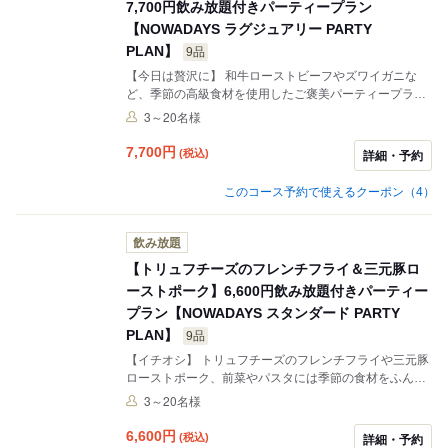
7,700円飲み放題付きパーティープラン
【NOWADAYS ラグジュアリー PARTY
PLAN】
9品
【今日は贅沢に】 和牛ローストビーフやズワイガニな
ど、季節の高級食材を使用したご褒美パーティープラ
ン！ ご友人様との気軽なお食事会や会食などの少人数の
3～20名様
ご利用から、歓迎会・忘年会などの大人数様パーティー
にもご利用いただけます。 ▶︎【当日のご予約も承りま
7,700
円
(税込)
詳細・予約
す】お電話にてご予約をお願いいたします。 ▶︎【飲み放
題の延長もお気軽にご相談ください】 ※クローズ時間に
このコース予約で使えるクーポン（4）
より、予約時間によって滞在時間90分となる場合もござ
います
飲み放題
【トリュフチーズのフレンチフライ＆三元豚ロ
ーストポーク】6,600円飲み放題付きパーティー
プラン【NOWADAYS スタンダード PARTY
PLAN】
9品
【イチオシ】 トリュフチーズのフレンチフライや三元豚
ローストポーク、前菜やパスタには季節の食材をふんだ
んに使用したりと「ボリューム満点で満足度の高い」
3～20名様
NOWADAYSおすすめパーティープラン！ ご友人様との
気軽なお食事会や会食などの少人様のご利用から、歓迎
6,600
円
(税込)
詳細・予約