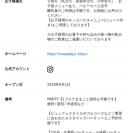
お子様連れ
子供可（乳児可、未就学児可、小学生可）、お
子様メニューあり、ベビーカー入店可
離乳食のご利用は可能です。お気軽にお声がけ
ください
【お子様用のキッズパスタメニュー(ジュース付
き)もご用意しております】
※お子様用のお菓子や持ち込みの食べ物や飲み
物のご飲食はご遠慮いただいております
ホームページ
https://nowadays.tokyo
公式アカウント
オープン日
2019年6月1日
備考
PARTY【1フロアまるごと貸切も可能です】
接待 / 貸切 / 半貸切など
【ビュッフェスタイルやフルコースなどご要望
に合わせたカスタマイズパーティーもご予約可
能です】
【2次会・企業様パーティー・小規模パーティ